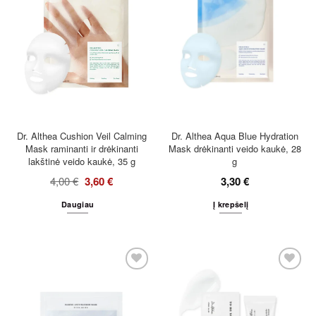
Dr. Althea Cushion Veil Calming
Dr. Althea Aqua Blue Hydration
Mask raminanti ir drėkinanti
Mask drėkinanti veido kaukė, 28
lakštinė veido kaukė, 35 g
g
4,00
€
3,60
€
3,30
€
Daugiau
Į krepšelį