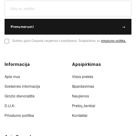
Prenumeruoti
→
Sutinku gauti Coquela naujienas ir pasiūlymus. Susipažinau su
privatumo politika
.
Informacija
Apsipirkimas
Apie mus
Visos prekės
Svetainės informacija
Išpardavimas
Grožio dienoraštis
Naujienos
D.U.K.
Prekių ženklai
Privatumo politika
Kontaktai