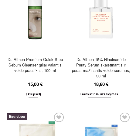
Dr. Althea Premium Quick Step
Dr. Althea 15% Niacinamide
Sebum Cleanser giliai valantis
Purity Serum skaistinantis ir
veido prausiklis, 100 ml
poras mažinantis veido serumas,
30 ml
15,00
€
18,60
€
Į krepšelį
Išankstinis užsakymas
Išparduota