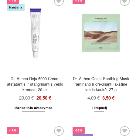
-11%
-13%
Naujiena
Dr. Althea Reju 5000 Cream
Dr. Althea Oasis Soothing Mask
atstatantis ir stangrinantis veido
raminanti ir drėkinanti lakštinė
kremas, 20 ml
veido kaukė, 27 g
23,00
€
20,50
€
4,00
€
3,50
€
Išankstinis užsakymas
Į krepšelį
-18%
-22%