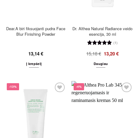
Dear.A biri fiksuojanti pudra Face
Dr. Althea Natural Radiance veido
Blur Finishing Powder
esencija, 30 ml
(1)
Įvertinimas:
13,14
€
15,18
€
13,20
€
5
iš 5
Į krepšelį
Daugiau
-13%
-4%