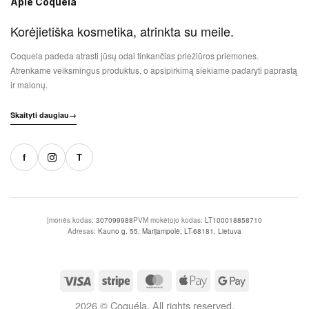
Apie Coquela
Korėjietiška kosmetika, atrinkta su meile.
Coquela padeda atrasti jūsų odai tinkančias priežiūros priemones.
Atrenkame veiksmingus produktus, o apsipirkimą siekiame padaryti paprastą
ir malonų.
Skaityti daugiau
→
f
T
Įmonės kodas:
307099988
PVM mokėtojo kodas:
LT100018858710
Adresas:
Kauno g. 55, Marijampolė, LT-68181, Lietuva
2026 © Coquéla. All rights reserved.