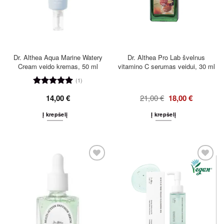
Dr. Althea Aqua Marine Watery
Dr. Althea Pro Lab švelnus
Cream veido kremas, 50 ml
vitamino C serumas veidui, 30 ml
(1)
Įvertinimas:
14,00
€
21,00
€
18,00
€
5
iš 5
Į krepšelį
Į krepšelį