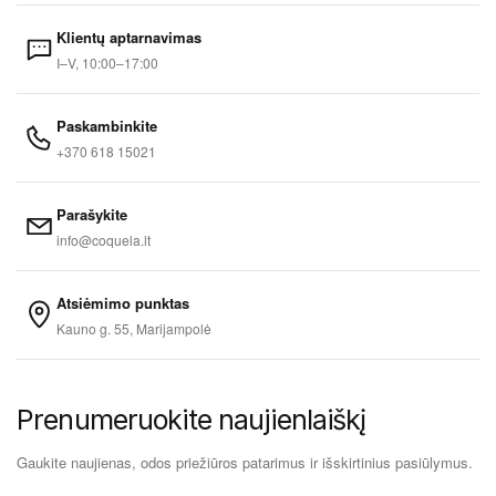
Klientų aptarnavimas
I–V, 10:00–17:00
Paskambinkite
+370 618 15021
Parašykite
info@coquela.lt
Atsiėmimo punktas
Kauno g. 55, Marijampolė
Prenumeruokite naujienlaiškį
Gaukite naujienas, odos priežiūros patarimus ir išskirtinius pasiūlymus.