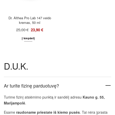
Dr. Althea Pro Lab 147 veido
kremas, 50 ml
25,00
€
23,90
€
Į krepšelį
D.U.K.
Ar turite fizinę parduotuvę?
Turime fizinį atsiėmimo punktą ir sandėlį adresu
Kauno g. 55,
Marijampolė
.
Esame
raudoname priestate iš kiemo pusės
. Tai nėra įprasta