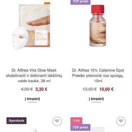
TOP prekė
Dr. Althea Vita Glow Mask
Dr. Althea 15% Calamine Spot
skaistinanti ir drėkinanti lakštinių
Powder priemonė nuo spuogų,
veido kaukė, 28 ml
15ml
4,00
€
3,30
€
13,60
€
10,60
€
Į krepšelį
Į krepšelį
Išparduota
-13%
TOP prekė