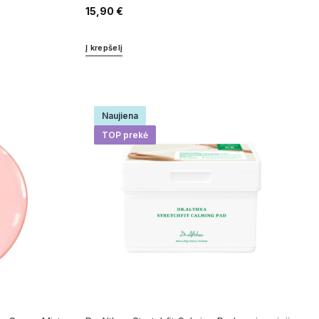
15,90
€
Į krepšelį
Naujiena
TOP prekė
ly Serum Mist
Dr. Althea Stretchfit Calming Pad raminamieji