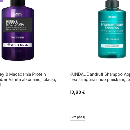
y & Macadamia Protein
KUNDAL Dandruff Shampoo Ap
er Vanilla atkuriamoji plaukų
Tea šampūnas nuo pleiskanų, 
l
13,80
€
Į krepšelį