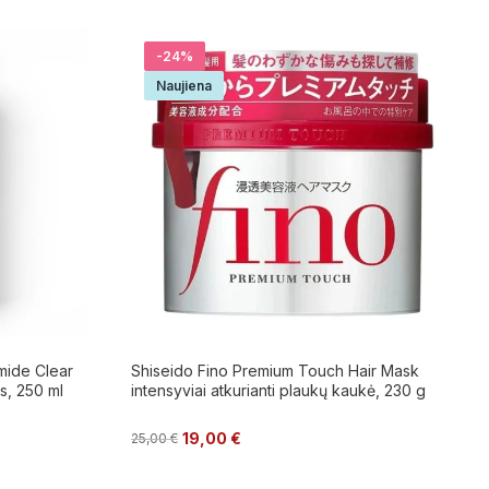
-24%
Naujiena
mide Clear
Shiseido Fino Premium Touch Hair Mask
s, 250 ml
intensyviai atkurianti plaukų kaukė, 230 g
19,00
€
25,00
€