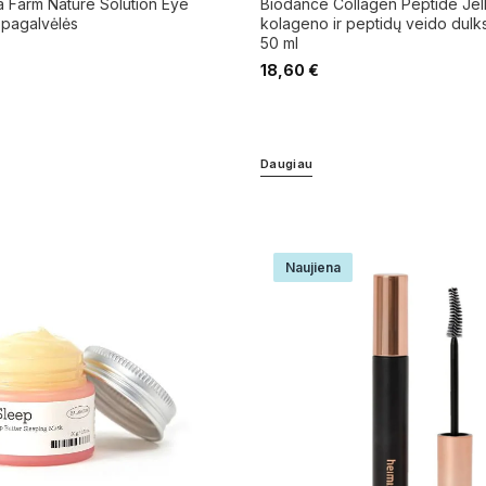
 pagalvėlės
kolageno ir peptidų veido dul
50 ml
18,60
€
Daugiau
Naujiena