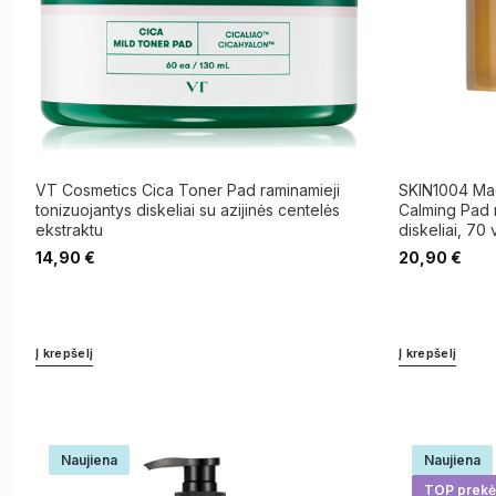
VT Cosmetics Cica Toner Pad raminamieji
SKIN1004 Mad
tonizuojantys diskeliai su azijinės centelės
Calming Pad r
ekstraktu
diskeliai, 70 
14,90
€
20,90
€
Į krepšelį
Į krepšelį
Naujiena
Naujiena
TOP prekė