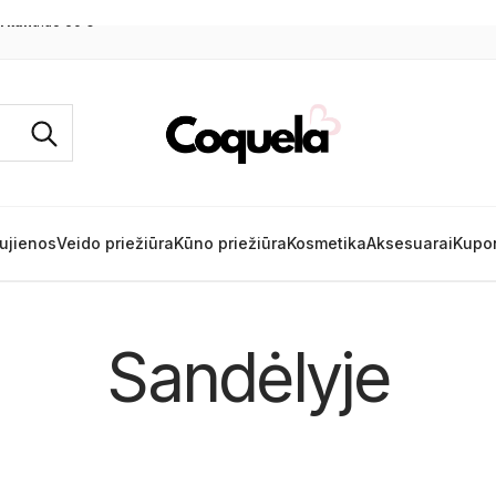
rkant
nuo 60 €
ujienos
Veido priežiūra
Kūno priežiūra
Kosmetika
Aksesuarai
Kupo
Sandėlyje