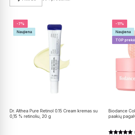
-7%
-11%
Naujiena
Naujiena
TOP prekė
Dr. Althea Pure Retinol 0.15 Cream kremas su
Biodance Col
0,15 % retinoliu, 20 g
paakių pagalv