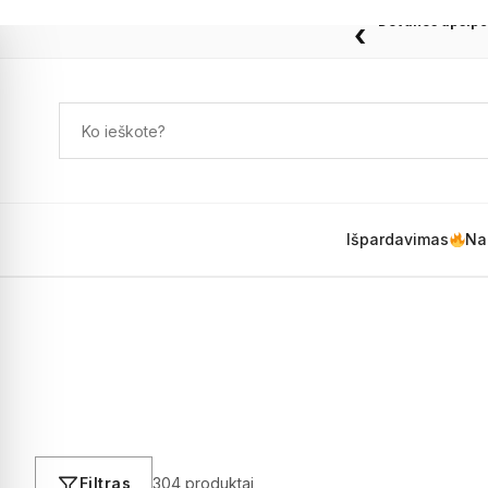
Dovanos apsipe
‹
Išpardavimas
Na
Filtras
304 produktai