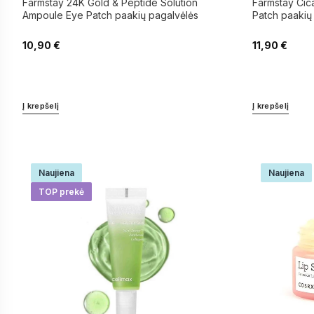
Ampoule Eye Patch paakių pagalvėlės
Patch paakių
10,90
€
11,90
€
Į krepšelį
Į krepšelį
Naujiena
Naujiena
TOP prekė