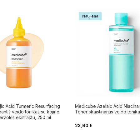
Naujiena
ic Acid Turmeric Resurfacing
Medicube Azelaic Acid Niacina
nantis veido tonikas su kojine
Toner skaistinantis veido tonika
beržolės ekstraktu, 250 ml
23,90
€