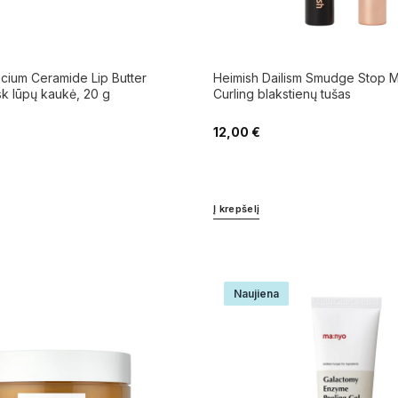
ium Ceramide Lip Butter
Heimish Dailism Smudge Stop M
k lūpų kaukė, 20 g
Curling blakstienų tušas
12,00
€
Į krepšelį
Naujiena