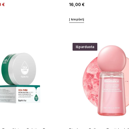
0
€
16,00
€
Į krepšelį
Išparduota
a Farm Nature Solution Eye
Biodance Collagen Peptide Jel