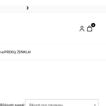
›
0
nai
PREKIŲ ŽENKLAI
Rūšiuoti pagal: