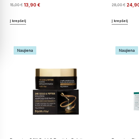
Įvertinimas:
13,90
€
24,9
15,00
€
28,00
€
5
iš 5
Į krepšelį
Į krepšelį
Naujiena
Naujiena
Farmstay 24K Gold & Peptide Solution
Farmstay Cic