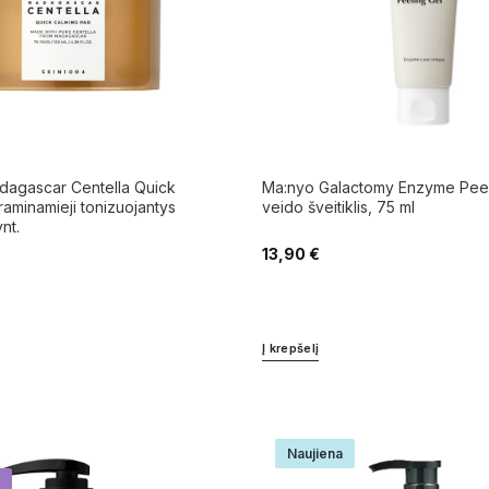
agascar Centella Quick
Ma:nyo Galactomy Enzyme Peel
aminamieji tonizuojantys
veido šveitiklis, 75 ml
vnt.
13,90
€
Į krepšelį
Naujiena