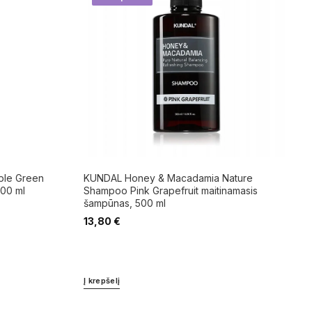
ple Green
KUNDAL Honey & Macadamia Nature
500 ml
Shampoo Pink Grapefruit maitinamasis
šampūnas, 500 ml
13,80
€
Į krepšelį