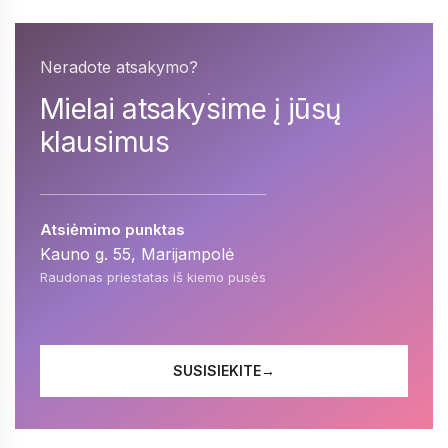
Neradote atsakymo?
Mielai atsakysime į jūsų
klausimus
Atsiėmimo punktas
Kauno g. 55, Marijampolė
Raudonas priestatas iš kiemo pusės
SUSISIEKITE
→