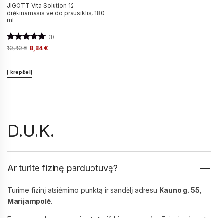
JIGOTT Vita Solution 12
drėkinamasis veido prausiklis, 180
ml
(1)
Įvertinimas:
10,40
€
8,84
€
5
iš 5
Į krepšelį
D.U.K.
Ar turite fizinę parduotuvę?
Turime fizinį atsiėmimo punktą ir sandėlį adresu
Kauno g. 55,
Marijampolė
.