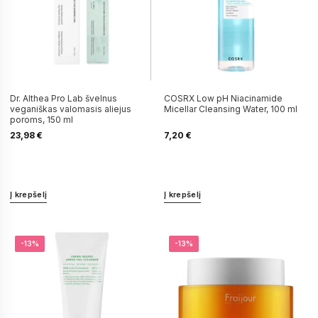
Dr. Althea Pro Lab švelnus
COSRX Low pH Niacinamide
veganiškas valomasis aliejus
Micellar Cleansing Water, 100 ml
poroms, 150 ml
23,98
€
7,20
€
Į krepšelį
Į krepšelį
-13%
-13%