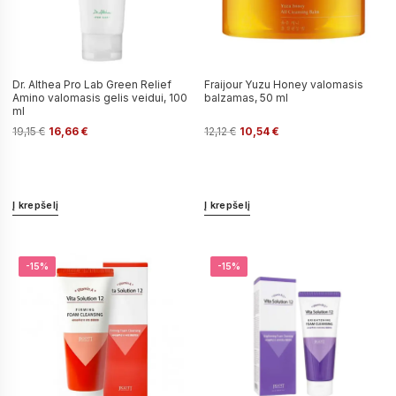
Dr. Althea Pro Lab Green Relief
Fraijour Yuzu Honey valomasis
Amino valomasis gelis veidui, 100
balzamas, 50 ml
ml
19,15
€
16,66
€
12,12
€
10,54
€
Į krepšelį
Į krepšelį
-15%
-15%