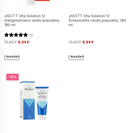
JIGOTT Vita Solution 12
JIGOTT Vita Solution 12
stangrinamasis veido prausiklis,
Šviesinantis veido prausiklis, 180
180 ml
ml
(1)
Įvertinimas:
10,40
€
8,84
€
10,40
€
8,84
€
5
iš 5
Į krepšelį
Į krepšelį
-15%