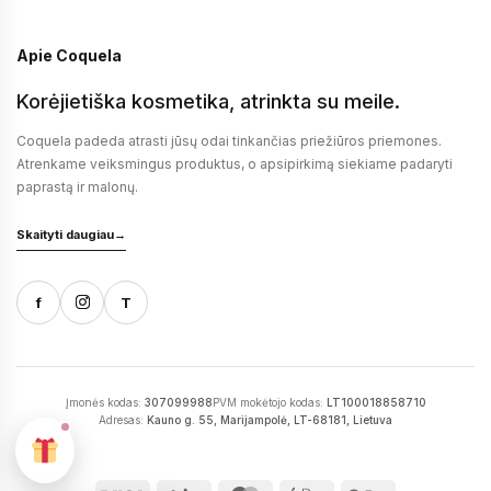
Apie Coquela
Korėjietiška kosmetika, atrinkta su meile.
Coquela padeda atrasti jūsų odai tinkančias priežiūros priemones.
Atrenkame veiksmingus produktus, o apsipirkimą siekiame padaryti
paprastą ir malonų.
Skaityti daugiau
→
f
T
Įmonės kodas:
307099988
PVM mokėtojo kodas:
LT100018858710
Adresas:
Kauno g. 55, Marijampolė, LT-68181, Lietuva