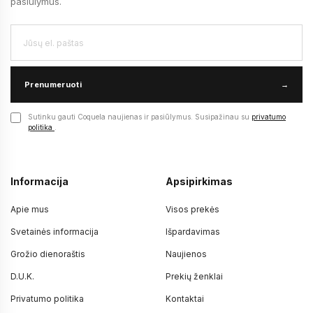
pasiūlymus.
Prenumeruoti
→
Sutinku gauti Coquela naujienas ir pasiūlymus. Susipažinau su
privatumo
politika
.
Informacija
Apsipirkimas
Apie mus
Visos prekės
Svetainės informacija
Išpardavimas
Grožio dienoraštis
Naujienos
D.U.K.
Prekių ženklai
Privatumo politika
Kontaktai