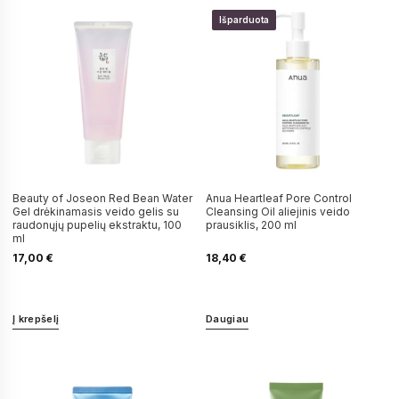
Išparduota
Beauty of Joseon Red Bean Water
Anua Heartleaf Pore Control
Gel drėkinamasis veido gelis su
Cleansing Oil aliejinis veido
raudonųjų pupelių ekstraktu, 100
prausiklis, 200 ml
ml
17,00
€
18,40
€
Į krepšelį
Daugiau