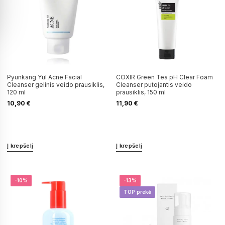
Pyunkang Yul Acne Facial
COXIR Green Tea pH Clear Foam
Cleanser gelinis veido prausiklis,
Cleanser putojantis veido
120 ml
prausiklis, 150 ml
10,90
€
11,90
€
Į krepšelį
Į krepšelį
-10%
-13%
TOP prekė