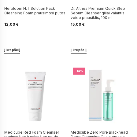
Herbloom H.T Solution Pack
Dr. Althea Premium Quick Step
Cleansing Foam prausimosi putos
Sebum Cleanser giliai valantis
veido prausiklis, 100 ml
12,00
€
15,00
€
Į krepšelį
Į krepšelį
-14%
Medicube Red Foam Cleanser
Medicube Zero Pore Blackhead
raminančios ir valančios veido
Deep Cleansing Oil valomasis