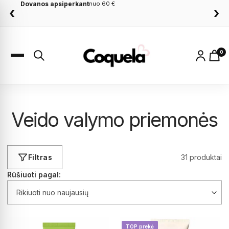
Dovanos apsiperkant
nuo 60 €
‹
›
0
Veido valymo priemonės
Filtras
31 produktai
Rūšiuoti pagal:
TOP prekė