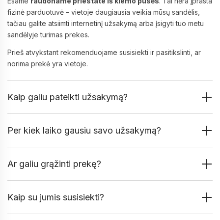
Esame
raudoname priestate iš kiemo pusės
. Tai nėra įprasta
fizinė parduotuvė – vietoje daugiausia veikia mūsų sandėlis,
tačiau galite atsiimti internetinį užsakymą arba įsigyti tuo metu
sandėlyje turimas prekes.
Prieš atvykstant rekomenduojame susisiekti ir pasitikslinti, ar
norima prekė yra vietoje.
Kaip galiu pateikti užsakymą?
Per kiek laiko gausiu savo užsakymą?
Ar galiu grąžinti prekę?
Kaip su jumis susisiekti?