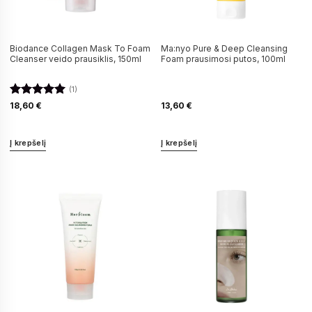
Biodance Collagen Mask To Foam
Ma:nyo Pure & Deep Cleansing
Cleanser veido prausiklis, 150ml
Foam prausimosi putos, 100ml
(1)
Įvertinimas:
18,60
€
13,60
€
5
iš 5
Į krepšelį
Į krepšelį