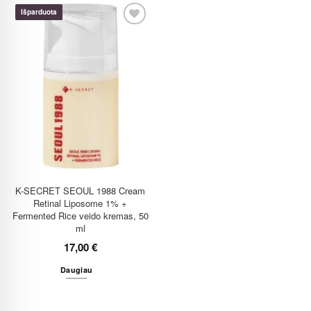
Išparduota
K-SECRET SEOUL 1988 Cream
Retinal Liposome 1% +
Fermented Rice veido kremas, 50
ml
17,00
€
Daugiau