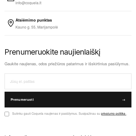
info@coquela.lt
Atsiėmimo punktas
Kauno g. 55, Marijampolė
Prenumeruokite naujienlaiškį
Gaukite naujienas, odos priežiūros patarimus ir išskirtinius pasiūlymus.
Prenumeruoti
→
Sutinku gauti Coquela naujienas ir pasiūlymus. Susipažinau su
privatumo politika
.