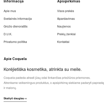
Informacija
Apsipirkimas
Apie mus
Visos prekės
Svetainės informacija
Išpardavimas
Grožio dienoraštis
Naujienos
D.U.K.
Prekių ženklai
Privatumo politika
Kontaktai
Apie Coquela
Korėjietiška kosmetika, atrinkta su meile.
Coquela padeda atrasti jūsų odai tinkančias priežiūros priemones.
Atrenkame veiksmingus produktus, o apsipirkimą siekiame padaryti paprastą
ir malonų.
Skaityti daugiau
→