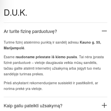
D.U.K.
Ar turite fizinę parduotuvę?
Turime fizinį atsiėmimo punktą ir sandėlį adresu
Kauno g. 55,
Marijampolė
.
Esame
raudoname priestate iš kiemo pusės
. Tai nėra įprasta
fizinė parduotuvė – vietoje daugiausia veikia mūsų sandėlis,
tačiau galite atsiimti internetinį užsakymą arba įsigyti tuo metu
sandėlyje turimas prekes.
Prieš atvykstant rekomenduojame susisiekti ir pasitikslinti, ar
norima prekė yra vietoje.
Kaip galiu pateikti užsakymą?