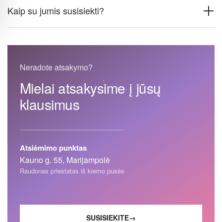
Kaip su jumis susisiekti?
Neradote atsakymo?
Mielai atsakysime į jūsų
klausimus
Atsiėmimo punktas
Kauno g. 55, Marijampolė
Raudonas priestatas iš kiemo pusės
SUSISIEKITE
→