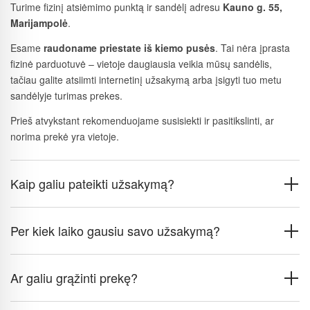
Turime fizinį atsiėmimo punktą ir sandėlį adresu
Kauno g. 55,
Marijampolė
.
Esame
raudoname priestate iš kiemo pusės
. Tai nėra įprasta
fizinė parduotuvė – vietoje daugiausia veikia mūsų sandėlis,
tačiau galite atsiimti internetinį užsakymą arba įsigyti tuo metu
sandėlyje turimas prekes.
Prieš atvykstant rekomenduojame susisiekti ir pasitikslinti, ar
norima prekė yra vietoje.
Kaip galiu pateikti užsakymą?
Per kiek laiko gausiu savo užsakymą?
Ar galiu grąžinti prekę?