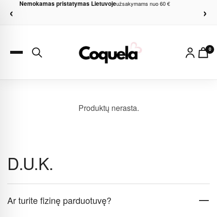
Nemokamas pristatymas Lietuvoje
užsakymams nuo 60 €
‹
›
0
Produktų nerasta.
D.U.K.
Ar turite fizinę parduotuvę?