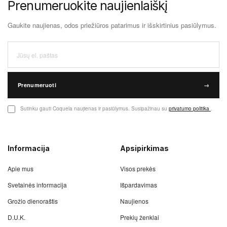
Prenumeruokite naujienlaiškį
Gaukite naujienas, odos priežiūros patarimus ir išskirtinius pasiūlymus.
Prenumeruoti
→
Sutinku gauti Coquela naujienas ir pasiūlymus. Susipažinau su
privatumo politika
.
Informacija
Apsipirkimas
Apie mus
Visos prekės
Svetainės informacija
Išpardavimas
Grožio dienoraštis
Naujienos
D.U.K.
Prekių ženklai