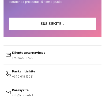
Raudonas priestatas iš kiemo pusės
SUSISIEKITE
→
Klientų aptarnavimas
I–V, 10:00–17:00
Paskambinkite
+370 618 15021
Parašykite
info@coquela.lt