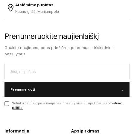
Atsiėmimo punktas
Kauno g. 55, Marijampolė
Prenumeruokite naujienlaiškį
Gaukite naujienas, odos priežiūros patarimus ir išskirtinius
pasiūlymus.
Prenumeruoti
→
Sutinku gauti Coquela naujienas ir pasiūlymus. Susipažinau su
privatumo
politika
.
Informacija
Apsipirkimas