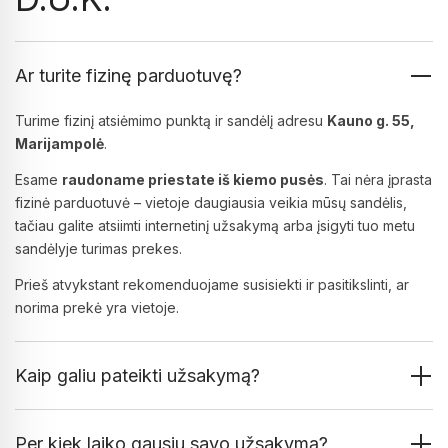
Ar turite fizinę parduotuvę?
Turime fizinį atsiėmimo punktą ir sandėlį adresu
Kauno g. 55,
Marijampolė
.
Esame
raudoname priestate iš kiemo pusės
. Tai nėra įprasta
fizinė parduotuvė – vietoje daugiausia veikia mūsų sandėlis,
tačiau galite atsiimti internetinį užsakymą arba įsigyti tuo metu
sandėlyje turimas prekes.
Prieš atvykstant rekomenduojame susisiekti ir pasitikslinti, ar
norima prekė yra vietoje.
Kaip galiu pateikti užsakymą?
Per kiek laiko gausiu savo užsakymą?