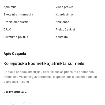
Apie mus
Visos prekės
Svetainės informacija
Išpardavimas
Grožio dienoraštis
Naujienos
D.U.K.
Prekių ženklai
Privatumo politika
Kontaktai
Apie Coquela
Korėjietiška kosmetika, atrinkta su meile.
Coquela padeda atrasti jūsų odai tinkančias priežiūros priemones.
Atrenkame veiksmingus produktus, o apsipirkimą siekiame padaryti
paprastą ir malonų.
Skaityti daugiau
→