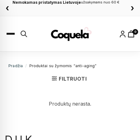
Nemokamas pristatymas Lietuvoje
užsakymams nuo 60 €
‹
›
0
Pradžia
/
Produktai su žymomis “anti-aging”
FILTRUOTI
Produktų nerasta.
D.U.K.