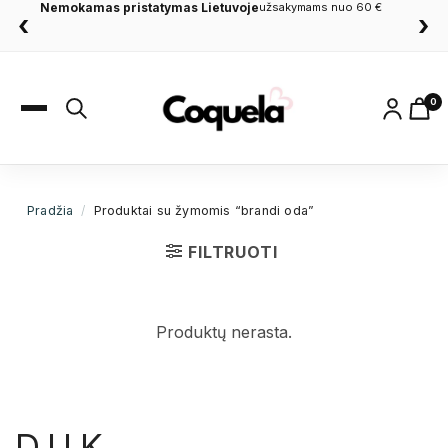
Nemokamas pristatymas Lietuvoje
užsakymams nuo 60 €
‹
›
0
Pradžia
/
Produktai su žymomis “brandi oda”
FILTRUOTI
Produktų nerasta.
D.U.K.