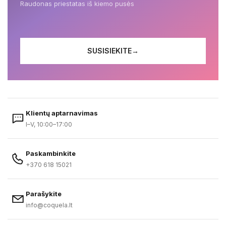
Raudonas priestatas iš kiemo pusės
SUSISIEKITE
→
Klientų aptarnavimas
I–V, 10:00–17:00
Paskambinkite
+370 618 15021
Parašykite
info@coquela.lt