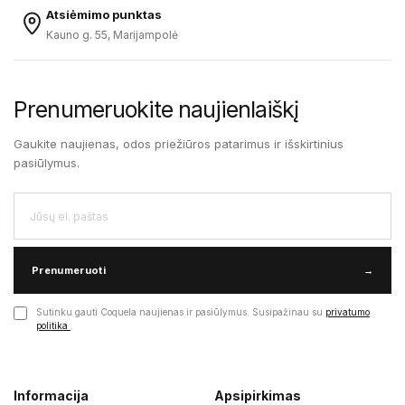
Atsiėmimo punktas
Kauno g. 55, Marijampolė
Prenumeruokite naujienlaiškį
Gaukite naujienas, odos priežiūros patarimus ir išskirtinius
pasiūlymus.
Prenumeruoti
→
Sutinku gauti Coquela naujienas ir pasiūlymus. Susipažinau su
privatumo
politika
.
Informacija
Apsipirkimas