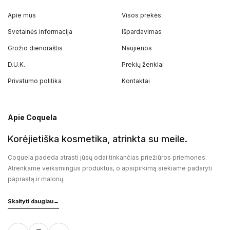
Apie mus
Visos prekės
Svetainės informacija
Išpardavimas
Grožio dienoraštis
Naujienos
D.U.K.
Prekių ženklai
Privatumo politika
Kontaktai
Apie Coquela
Korėjietiška kosmetika, atrinkta su meile.
Coquela padeda atrasti jūsų odai tinkančias priežiūros priemones.
Atrenkame veiksmingus produktus, o apsipirkimą siekiame padaryti
paprastą ir malonų.
Skaityti daugiau
→