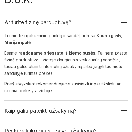
Ar turite fizinę parduotuvę?
Turime fizinį atsiėmimo punktą ir sandėlį adresu
Kauno g. 55,
Marijampolė
.
Esame
raudoname priestate iš kiemo pusės
. Tai nėra įprasta
fizinė parduotuvė – vietoje daugiausia veikia mūsų sandėlis,
tačiau galite atsiimti internetinį užsakymą arba įsigyti tuo metu
sandėlyje turimas prekes.
Prieš atvykstant rekomenduojame susisiekti ir pasitikslinti, ar
norima prekė yra vietoje.
Kaip galiu pateikti užsakymą?
Per kiek laiko gausiu savo užsakymą?