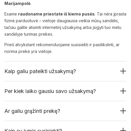
Marijampolė
.
Esame
raudoname priestate iš kiemo pusės
. Tai nėra įprasta
fizinė parduotuvė – vietoje daugiausia veikia mūsų sandėlis,
tačiau galite atsiimti internetinį užsakymą arba įsigyti tuo metu
sandėlyje turimas prekes.
Prieš atvykstant rekomenduojame susisiekti ir pasitikslinti, ar
norima prekė yra vietoje.
Kaip galiu pateikti užsakymą?
Per kiek laiko gausiu savo užsakymą?
Ar galiu grąžinti prekę?
Kaip su jumis susisiekti?