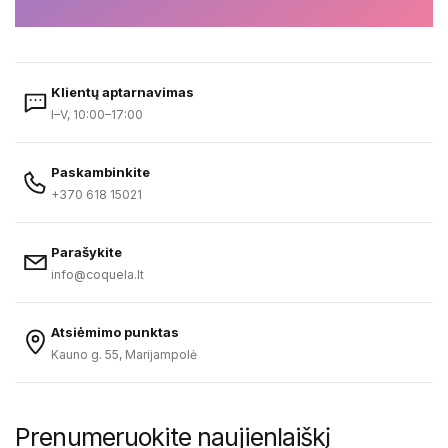
Klientų aptarnavimas
I–V, 10:00–17:00
Paskambinkite
+370 618 15021
Parašykite
info@coquela.lt
Atsiėmimo punktas
Kauno g. 55, Marijampolė
Prenumeruokite naujienlaiškį