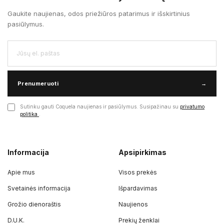
Gaukite naujienas, odos priežiūros patarimus ir išskirtinius
pasiūlymus.
Prenumeruoti
→
Sutinku gauti Coquela naujienas ir pasiūlymus. Susipažinau su
privatumo
politika
.
Informacija
Apsipirkimas
Apie mus
Visos prekės
Svetainės informacija
Išpardavimas
Grožio dienoraštis
Naujienos
D.U.K.
Prekių ženklai