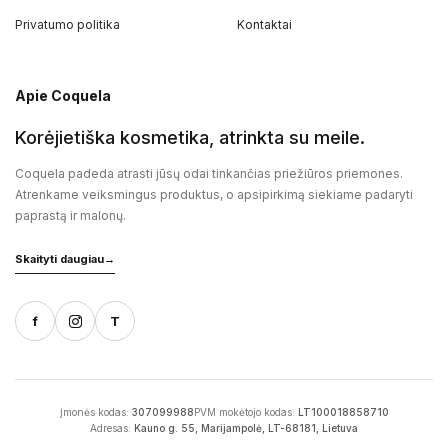
Privatumo politika
Kontaktai
Apie Coquela
Korėjietiška kosmetika, atrinkta su meile.
Coquela padeda atrasti jūsų odai tinkančias priežiūros priemones.
Atrenkame veiksmingus produktus, o apsipirkimą siekiame padaryti
paprastą ir malonų.
Skaityti daugiau
→
f
T
Įmonės kodas:
307099988
PVM mokėtojo kodas:
LT100018858710
Adresas:
Kauno g. 55, Marijampolė, LT-68181, Lietuva