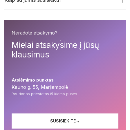
Neradote atsakymo?
Mielai atsakysime į jūsų
klausimus
Atsiėmimo punktas
Kauno g. 55, Marijampolė
Raudonas priestatas iš kiemo pusės
SUSISIEKITE
→