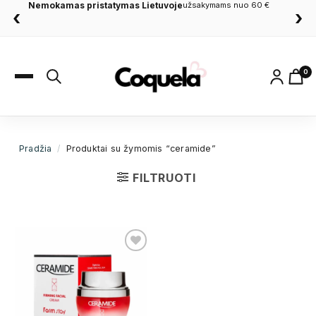
Nemokamas pristatymas Lietuvoje
užsakymams nuo 60 €
‹
›
0
Pradžia
/
Produktai su žymomis “ceramide”
FILTRUOTI