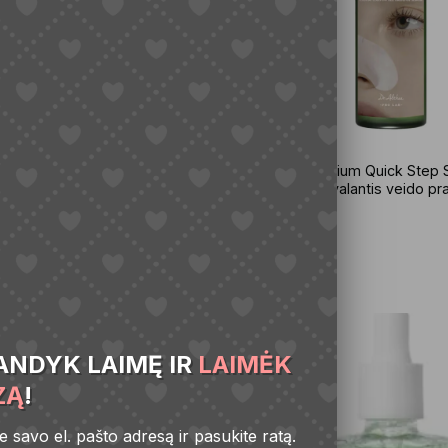
een Tea Fresh Sunscreen
Dr. Althea Premium Quick Step
 veido kremas su žaliosios
Cleanser giliai valantis veido pra
ktu, 45 ml
15,00
€
Į krepšelį
ANDYK LAIMĘ IR
LAIMĖK
ZĄ
!
te savo el. pašto adresą ir pasukite ratą.