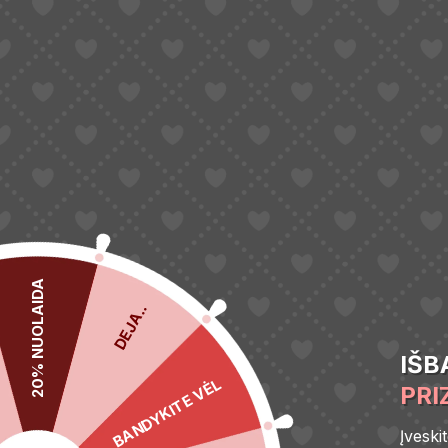
Dr. Althea 15% Calamine Spot Powder
Dr. Althea Gr
priemonė nuo spuogų, 15ml
SPF50+ PA++++
arbatos ekstra
13,60
€
10,60
€
16,00
€
Į krepšelį
Į krepšelį
20% NUOLAIDA
DEJA..
IŠB
BANDYKITE VĖL
PRI
Įveski