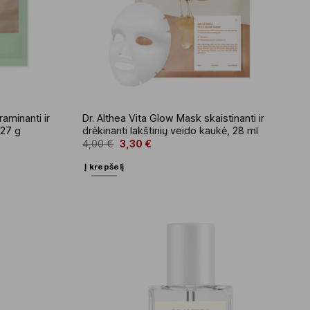
aminanti ir
Dr. Althea Vita Glow Mask skaistinanti ir
 27 g
drėkinanti lakštinių veido kaukė, 28 ml
4,00
€
3,30
€
Į krepšelį