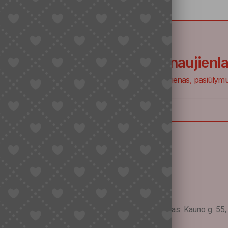
Prisijunk prie naujienl
Būsite informuoti apie naujienas, pasiūlymus
ja
 mokėtojo kodas: LT100018858710 Adresas: Kauno g. 55, Ma