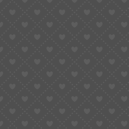
Išpardavimas
Naujienos
Pradžia
/
Produktai su žymomis “dr. althea”
FILTRUOTI
-7%
Naujiena
Naujiena