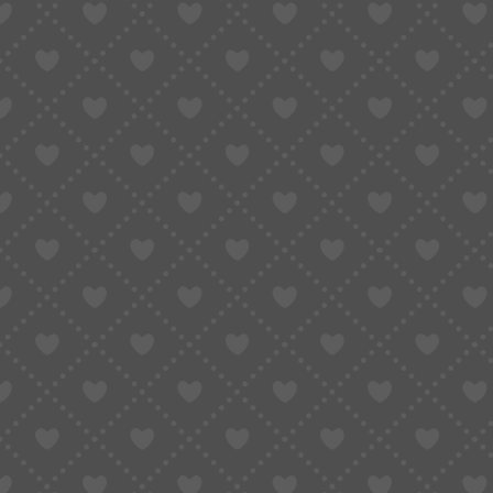
Dr. Althea Pro Lab Green Relief Amino
valomasis gelis veidui, 100 ml
19,15
€
16,66
€
Į krepšelį