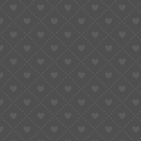
Dr. Althea Pure Retinol 0.15 Cream kremas su
Dr. Althea Stre
0,15 % retinoliu, 20 g
tonizuojantys d
15,00
€
13,90
€
16,90
€
Į krepšelį
Į krepšelį
-22%