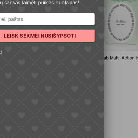
sų šansas laimėti puikias nuolaidas!
LEISK SĖKMEI NUSIŠYPSOTI
!
ua Marine Watery Cream veido
Dr. Althea Pro Lab Multi-Action 
serumas, 30 ml
15,90
€
Į krepšelį