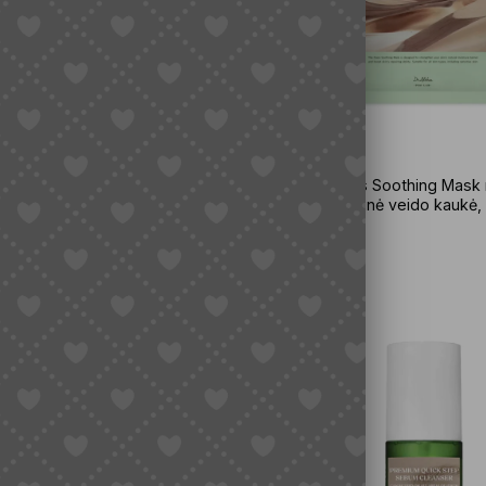
tchfit Calming Pad raminamieji
Dr. Althea Oasis Soothing Mask r
iskeliai, 50 vnt.
drėkinanti lakštinė veido kaukė,
4,00
€
3,50
€
Į krepšelį