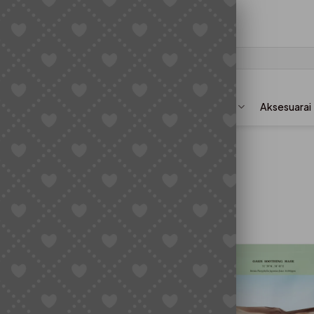
Dovanos apsiperkant nuo 60€
Veido priežiūra
Kūno priežiūra
Kosmetika
Aksesuarai
-13%