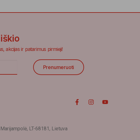
aiškio
, akcijas ir patarimus pirmieji!
Prenumeruoti
rijampolė, LT-68181, Lietuva