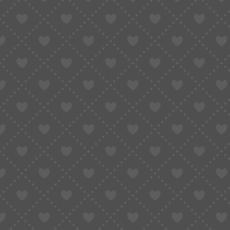
INFORMACIJA
KONTAKTAI
Apie mus
info@cequela.eu
Svetainės informacija
+37061815021
Grožio dienoraštis
Platesnė informaci
Coquela, tai tavo odos draugė ♥
Įmonės kodas: 307099988 PVM