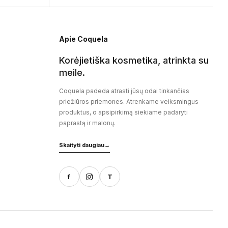
Apie Coquela
Korėjietiška kosmetika, atrinkta su
meile.
Coquela padeda atrasti jūsų odai tinkančias
priežiūros priemones. Atrenkame veiksmingus
produktus, o apsipirkimą siekiame padaryti
paprastą ir malonų.
Skaityti daugiau
→
f
T
-68181, Lietuva