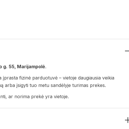
 g. 55, Marijampolė
.
a įprasta fizinė parduotuvė – vietoje daugiausia veikia
ymą arba įsigyti tuo metu sandėlyje turimas prekes.
nti, ar norima prekė yra vietoje.