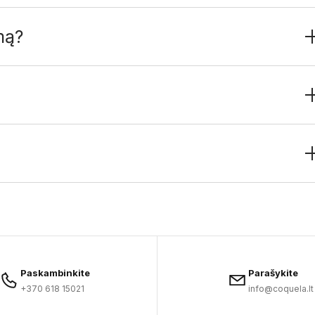
mą?
Paskambinkite
Parašykite
+370 618 15021
info@coquela.lt