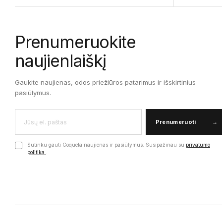
Prenumeruokite
naujienlaiškį
Gaukite naujienas, odos priežiūros patarimus ir išskirtinius
pasiūlymus.
Prenumeruoti
→
Sutinku gauti Coquela naujienas ir pasiūlymus. Susipažinau su
privatumo
politika
.
Įmonės kodas: