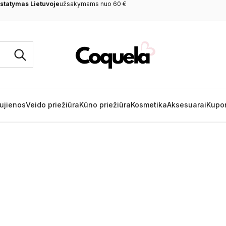
tatymas Lietuvoje
užsakymams nuo 60 €
ujienos
Veido priežiūra
Kūno priežiūra
Kosmetika
Aksesuarai
Kupo