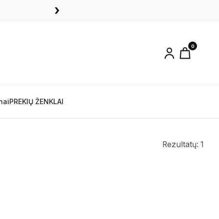
›
0
nai
PREKIŲ ŽENKLAI
Rezultatų: 1