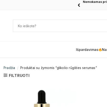
Nemokamas pris
‹
Išpardavimas
Na
Pradžia
/
Produktai su žymomis “glikolio rūgšties serumas”
FILTRUOTI