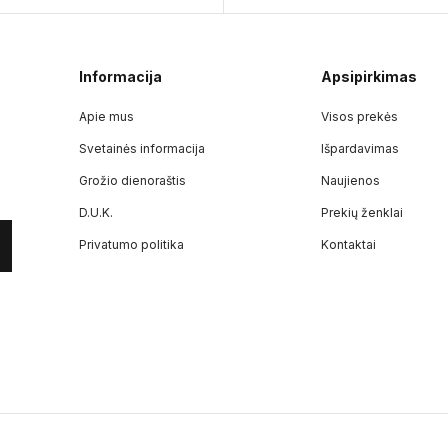
Informacija
Apsipirkimas
Apie mus
Visos prekės
Svetainės informacija
Išpardavimas
Grožio dienoraštis
Naujienos
D.U.K.
Prekių ženklai
Privatumo politika
Kontaktai
307099988
PVM mokėtojo kodas:
LT100018858710
Adresas:
Kauno g. 55, Marijampolė, LT