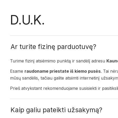
D.U.K.
Ar turite fizinę parduotuvę?
Turime fizinį atsiėmimo punktą ir sandėlį adresu
Kauno
Esame
raudoname priestate iš kiemo pusės
. Tai nėr
mūsų sandėlis, tačiau galite atsiimti internetinį užsak
Prieš atvykstant rekomenduojame susisiekti ir pasitiksli
Kaip galiu pateikti užsakymą?