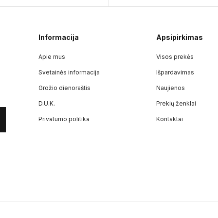
Informacija
Apsipirkimas
Apie mus
Visos prekės
Svetainės informacija
Išpardavimas
Grožio dienoraštis
Naujienos
D.U.K.
Prekių ženklai
Privatumo politika
Kontaktai
307099988
PVM mokėtojo kodas:
LT100018858710
Adresas:
Kauno g. 55, Marijampolė, LT