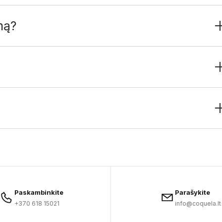
mą?
Paskambinkite
Parašykite
+370 618 15021
info@coquela.lt