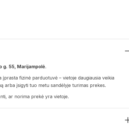
 g. 55, Marijampolė
.
a įprasta fizinė parduotuvė – vietoje daugiausia veikia
ymą arba įsigyti tuo metu sandėlyje turimas prekes.
nti, ar norima prekė yra vietoje.