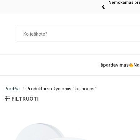
Nemokamas pris
‹
Išpardavimas
Na
Pradžia
/
Produktai su žymomis “kushonas”
FILTRUOTI