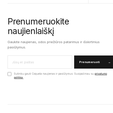
Prenumeruokite
naujienlaiškį
Gaukite naujienas, odos priežiūros patarimus ir išskirtinius
pasiūlymus.
Prenumeruoti
→
Sutinku gauti Coquela naujienas ir pasiūlymus. Susipažinau su
privatumo
politika
.
Įmonės kodas: