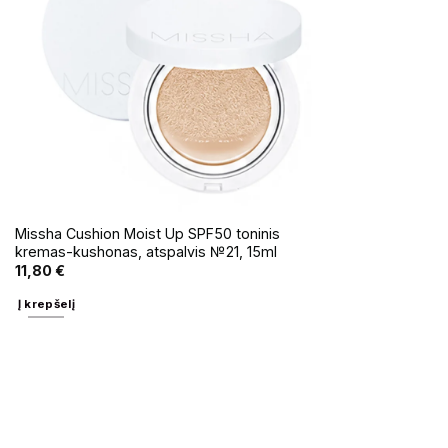
Missha Cushion Moist Up SPF50 toninis
kremas-kushonas, atspalvis №21, 15ml
11,80
€
Į krepšelį