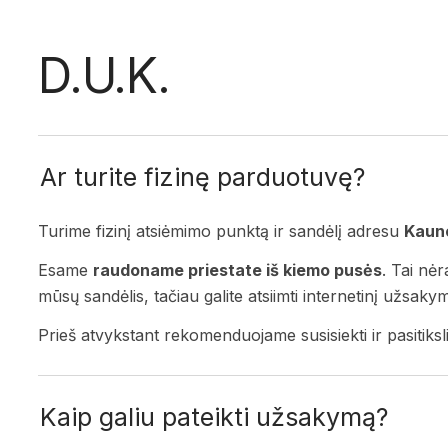
D.U.K.
Ar turite fizinę parduotuvę?
Turime fizinį atsiėmimo punktą ir sandėlį adresu
Kauno
Esame
raudoname priestate iš kiemo pusės
. Tai nėr
mūsų sandėlis, tačiau galite atsiimti internetinį užsak
Prieš atvykstant rekomenduojame susisiekti ir pasitiksli
Kaip galiu pateikti užsakymą?