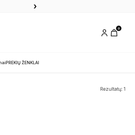
›
0
nai
PREKIŲ ŽENKLAI
Rezultatų: 1