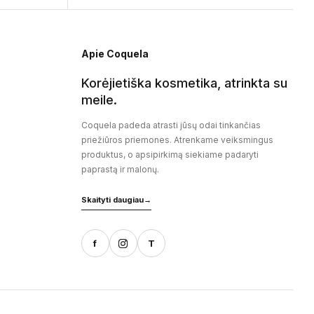
Apie Coquela
Korėjietiška kosmetika, atrinkta su
meile.
Coquela padeda atrasti jūsų odai tinkančias
priežiūros priemones. Atrenkame veiksmingus
produktus, o apsipirkimą siekiame padaryti
paprastą ir malonų.
Skaityti daugiau
→
f
T
-68181, Lietuva