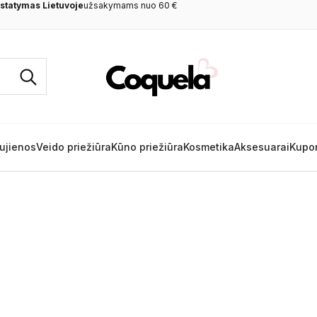
tatymas Lietuvoje
užsakymams nuo 60 €
ujienos
Veido priežiūra
Kūno priežiūra
Kosmetika
Aksesuarai
Kupo