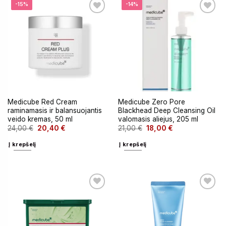
-15%
-14%
Medicube Red Cream
Medicube Zero Pore
raminamasis ir balansuojantis
Blackhead Deep Cleansing Oil
veido kremas, 50 ml
valomasis aliejus, 205 ml
24,00
€
20,40
€
21,00
€
18,00
€
Į krepšelį
Į krepšelį