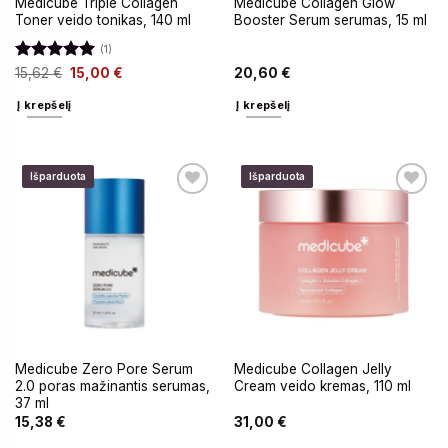
Medicube Triple Collagen
Medicube Collagen Glow
Toner veido tonikas, 140 ml
Booster Serum serumas, 15 ml
(1)
Įvertinimas:
15,62
€
15,00
€
20,60
€
5
iš 5
Į krepšelį
Į krepšelį
Išparduota
Išparduota
Medicube Zero Pore Serum
Medicube Collagen Jelly
2.0 poras mažinantis serumas,
Cream veido kremas, 110 ml
37 ml
15,38
€
31,00
€