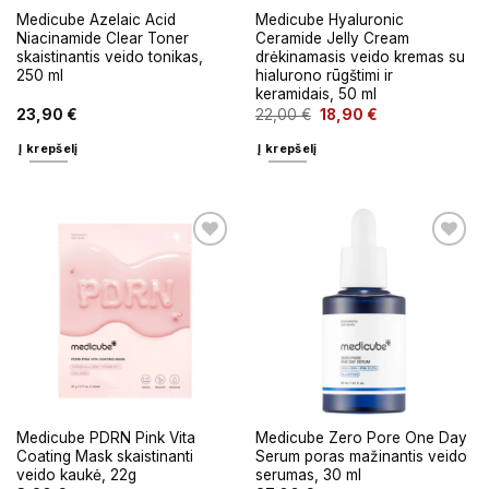
Medicube Azelaic Acid
Medicube Hyaluronic
Niacinamide Clear Toner
Ceramide Jelly Cream
skaistinantis veido tonikas,
drėkinamasis veido kremas su
250 ml
hialurono rūgštimi ir
keramidais, 50 ml
23,90
€
22,00
€
18,90
€
Į krepšelį
Į krepšelį
Medicube PDRN Pink Vita
Medicube Zero Pore One Day
Coating Mask skaistinanti
Serum poras mažinantis veido
veido kaukė, 22g
serumas, 30 ml