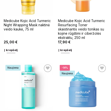
BEVEIK!
KITĄ KARTĄ
15% NUOLAIDA
10% NUOLAIDA
BEVEIK!
KITĄ KARTĄ
Medicube Kojic Acid Turmeric
Medicube Kojic Acid Turmeric
Night Wrapping Mask naktinė
Resurfacing Toner
veido kaukė, 75 ml
skaistinantis veido tonikas su
DEJA...
kojine rūgštimi ir ciberžolės
ekstraktu, 250 ml
25,00
€
17,90
€
Į krepšelį
Į krepšelį
Naujiena
-14%
Naujiena