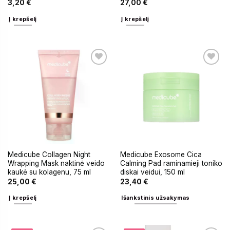
3,20
€
27,00
€
Į krepšelį
Į krepšelį
Medicube Collagen Night
Medicube Exosome Cica
Wrapping Mask naktinė veido
Calming Pad raminamieji toniko
kaukė su kolagenu, 75 ml
diskai veidui, 150 ml
25,00
€
23,40
€
Į krepšelį
Išankstinis užsakymas