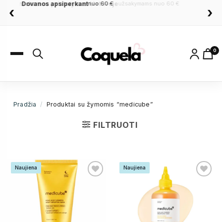
Dovanos apsiperkant
nuo 60 €
Šiandien ne mano diena
‹
›
IŠBANDYK LAIMĘ IR
LAIMĖK PRIZĄ
!
Įveskite savo el. pašto adresą ir pasukite ratą. Tai
0
jūsų šansas laimėti puikias nuolaidas!
Pradžia
/
Produktai su žymomis “medicube”
LEISK SĖKMEI NUSIŠYPSOTI
FILTRUOTI
Sėkmės!
BANDYKITE VĖL
Naujiena
Naujiena
DEJA..
5% NUOLAIDA
20% NUOLAIDA
DEJA...