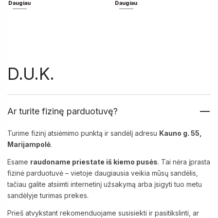
Daugiau
Daugiau
D.U.K.
Ar turite fizinę parduotuvę?
Turime fizinį atsiėmimo punktą ir sandėlį adresu
Kauno g. 55,
Marijampolė
.
Esame
raudoname priestate iš kiemo pusės
. Tai nėra įprasta
fizinė parduotuvė – vietoje daugiausia veikia mūsų sandėlis,
tačiau galite atsiimti internetinį užsakymą arba įsigyti tuo metu
sandėlyje turimas prekes.
Prieš atvykstant rekomenduojame susisiekti ir pasitikslinti, ar