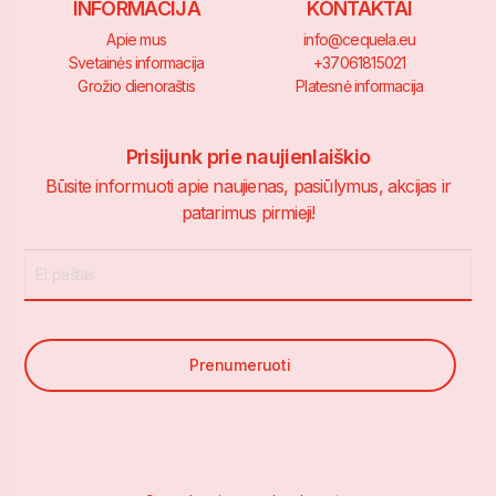
INFORMACIJA
KONTAKTAI
Apie mus
info@cequela.eu
Svetainės informacija
+37061815021
Grožio dienoraštis
Platesnė informacija
Prisijunk prie naujienlaiškio
Būsite informuoti apie naujienas, pasiūlymus, akcijas ir
patarimus pirmieji!
Prenumeruoti