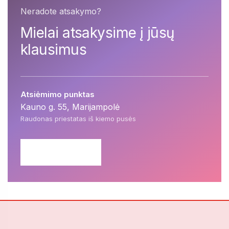
Neradote atsakymo?
Mielai atsakysime į jūsų
klausimus
Atsiėmimo punktas
Kauno g. 55, Marijampolė
Raudonas priestatas iš kiemo pusės
SUSISIEKITE
→