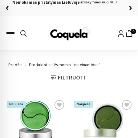
Nemokamas pristatymas Lietuvoje
Dovanos apsiperkant
nuo 60 €
užsakymams nuo 60 €
‹
›
0
Pradžia
/
Produktai su žymomis “niacinamidas”
FILTRUOTI
Naujiena
Naujiena