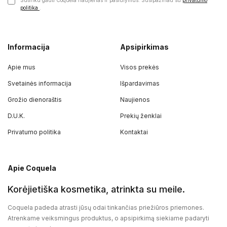
Sutinku gauti Coquela naujienas ir pasiūlymus. Susipažinau su
privatumo
politika
.
Informacija
Apsipirkimas
Apie mus
Visos prekės
Svetainės informacija
Išpardavimas
Grožio dienoraštis
Naujienos
D.U.K.
Prekių ženklai
Privatumo politika
Kontaktai
Apie Coquela
Korėjietiška kosmetika, atrinkta su meile.
Coquela padeda atrasti jūsų odai tinkančias priežiūros priemones.
Atrenkame veiksmingus produktus, o apsipirkimą siekiame padaryti