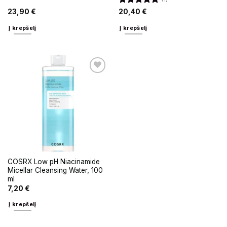
Įvertinimas:
23,90
€
20,40
€
5
iš 5
Į krepšelį
Į krepšelį
COSRX Low pH Niacinamide
Micellar Cleansing Water, 100
ml
7,20
€
Į krepšelį