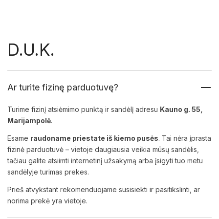
D.U.K.
Ar turite fizinę parduotuvę?
Turime fizinį atsiėmimo punktą ir sandėlį adresu
Kauno g. 55,
Marijampolė
.
Esame
raudoname priestate iš kiemo pusės
. Tai nėra įprasta
fizinė parduotuvė – vietoje daugiausia veikia mūsų sandėlis,
tačiau galite atsiimti internetinį užsakymą arba įsigyti tuo metu
sandėlyje turimas prekes.
Prieš atvykstant rekomenduojame susisiekti ir pasitikslinti, ar
norima prekė yra vietoje.