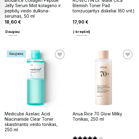
Biodance Collagen Peptide
ROVECTIN Dr. Mask Cica
Jelly Serum Mist kolageno ir
Blemish Toner Pad
peptidų veido dulksna-
tonizuojantys diskeliai (60 vnt.)
serumas, 50 ml
18,60
€
17,90
€
Daugiau
Į krepšelį
Naujiena
Medicube Azelaic Acid
Anua Rice 70 Glow Milky
Niacinamide Clear Toner
Tonikas, 250 ml
skaistinantis veido tonikas,
250 ml
(1)