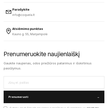
Parašykite
info@coquela.lt
Atsiėmimo punktas
Kauno g. 55, Marijampolė
Prenumeruokite naujienlaiškį
Gaukite naujienas, odos priežiūros patarimus ir išskirtinius
pasiūlymus.
Prenumeruoti
→