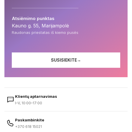
Atsiėmimo punktas
Kauno g. 55, Marijampolė
Raudonas priestatas iš kiemo pusės
SUSISIEKITE
→
Klientų aptarnavimas
I–V, 10:00–17:00
Paskambinkite
+370 618 15021