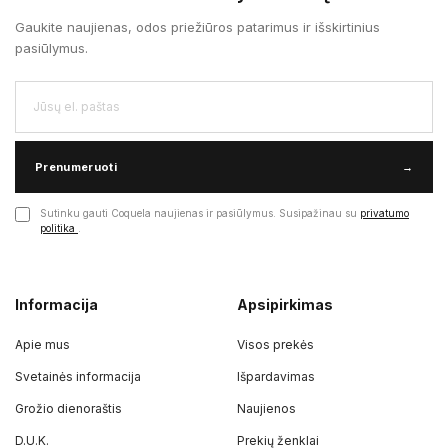
Gaukite naujienas, odos priežiūros patarimus ir išskirtinius
pasiūlymus.
Prenumeruoti
→
Sutinku gauti Coquela naujienas ir pasiūlymus. Susipažinau su
privatumo
politika
.
Informacija
Apsipirkimas
Apie mus
Visos prekės
Svetainės informacija
Išpardavimas
Grožio dienoraštis
Naujienos
D.U.K.
Prekių ženklai