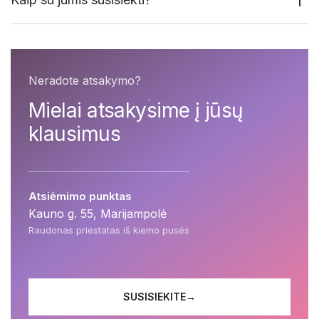
Neradote atsakymo?
Mielai atsakysime į jūsų
klausimus
Atsiėmimo punktas
Kauno g. 55, Marijampolė
Raudonas priestatas iš kiemo pusės
SUSISIEKITE
→