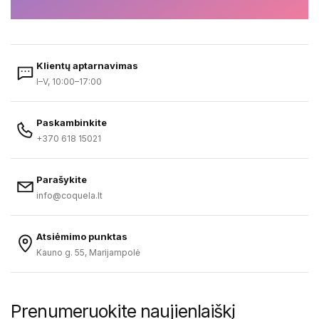
Klientų aptarnavimas
I–V, 10:00–17:00
Paskambinkite
+370 618 15021
Parašykite
info@coquela.lt
Atsiėmimo punktas
Kauno g. 55, Marijampolė
Prenumeruokite naujienlaiškį