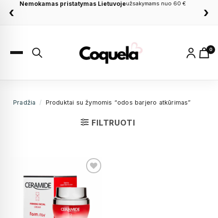
Nemokamas pristatymas Lietuvoje
užsakymams nuo 60 €
‹
›
0
Pradžia
/
Produktai su žymomis “odos barjero atkūrimas”
FILTRUOTI