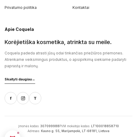
Privatumo politika
Kontaktai
Apie Coquela
Korėjietiška kosmetika, atrinkta su meile.
Coquela padeda atrasti jūsų odai tinkančias priežiūros priemones.
Atrenkame veiksmingus produktus, o apsipirkimą siekiame padaryti
paprastą ir malonų.
Skaityti daugiau
→
f
T
Įmonės kodas:
307099988
PVM mokėtojo kodas:
LT100018858710
Adresas:
Kauno g. 55, Marijampolė, LT-68181, Lietuva