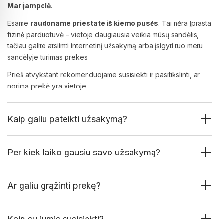
Marijampolė
.
Esame
raudoname priestate iš kiemo pusės
. Tai nėra įprasta
fizinė parduotuvė – vietoje daugiausia veikia mūsų sandėlis,
tačiau galite atsiimti internetinį užsakymą arba įsigyti tuo metu
sandėlyje turimas prekes.
Prieš atvykstant rekomenduojame susisiekti ir pasitikslinti, ar
norima prekė yra vietoje.
Kaip galiu pateikti užsakymą?
Per kiek laiko gausiu savo užsakymą?
Ar galiu grąžinti prekę?
Kaip su jumis susisiekti?