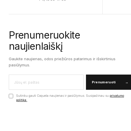
Prenumeruokite
naujienlaiškį
Gaukite naujienas, odos priežiūros patarimus ir išskirtinius
pasiūlymus.
Prenumeruoti
→
Sutinku gauti Coquela naujienas ir pasiūlymus. Susipažinau su
privatumo
politika
.