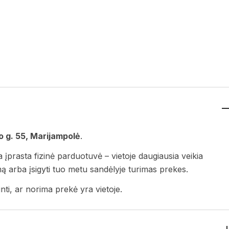
 g. 55, Marijampolė
.
a įprasta fizinė parduotuvė – vietoje daugiausia veikia
ymą arba įsigyti tuo metu sandėlyje turimas prekes.
nti, ar norima prekė yra vietoje.