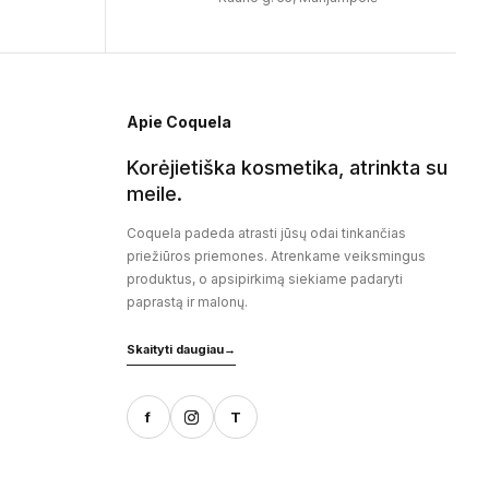
Apie Coquela
Korėjietiška kosmetika, atrinkta su
meile.
Coquela padeda atrasti jūsų odai tinkančias
priežiūros priemones. Atrenkame veiksmingus
produktus, o apsipirkimą siekiame padaryti
paprastą ir malonų.
Skaityti daugiau
→
f
T