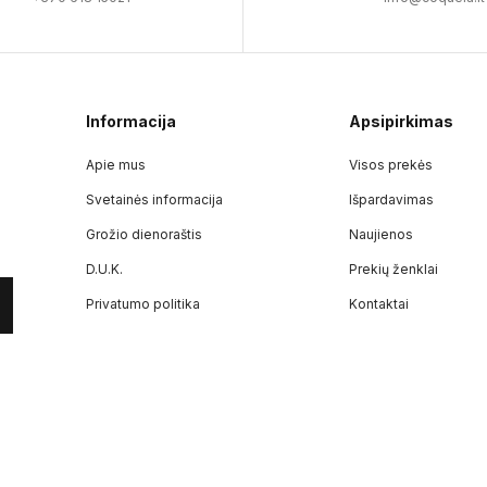
Informacija
Apsipirkimas
Apie mus
Visos prekės
Svetainės informacija
Išpardavimas
Grožio dienoraštis
Naujienos
D.U.K.
Prekių ženklai
Privatumo politika
Kontaktai