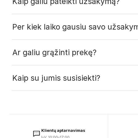
Kaip galiu pateikti užsakymą?
Per kiek laiko gausiu savo užsaky
Ar galiu grąžinti prekę?
Kaip su jumis susisiekti?
Klientų aptarnavimas
I–V, 10:00–17:00