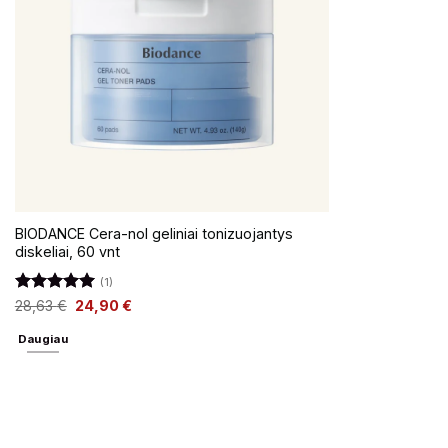
BIODANCE Cera-nol geliniai tonizuojantys
diskeliai, 60 vnt
(1)
Įvertinimas:
28,63
€
24,90
€
5
iš 5
Daugiau