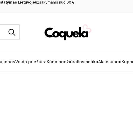
tatymas Lietuvoje
užsakymams nuo 60 €
ujienos
Veido priežiūra
Kūno priežiūra
Kosmetika
Aksesuarai
Kupo