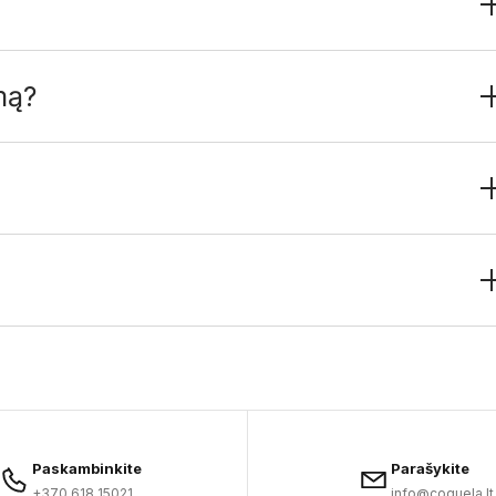
mą?
Paskambinkite
Parašykite
+370 618 15021
info@coquela.lt