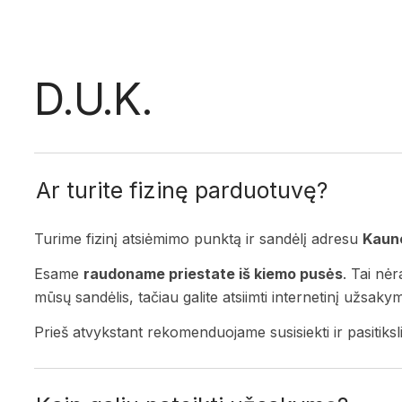
D.U.K.
Ar turite fizinę parduotuvę?
Turime fizinį atsiėmimo punktą ir sandėlį adresu
Kauno
Esame
raudoname priestate iš kiemo pusės
. Tai nėr
mūsų sandėlis, tačiau galite atsiimti internetinį užsak
Prieš atvykstant rekomenduojame susisiekti ir pasitiksli