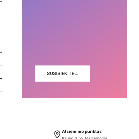
SUSISIEKITE
→
Atsiėmimo punktas
Kauno g. 55, Marijampolė