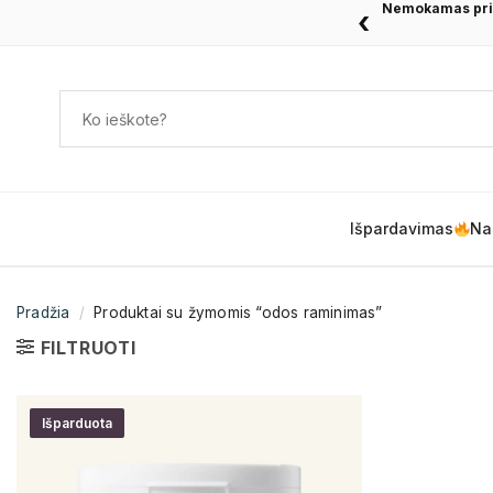
Nemokamas pris
‹
Išpardavimas
Na
Pradžia
/
Produktai su žymomis “odos raminimas”
FILTRUOTI
Išparduota