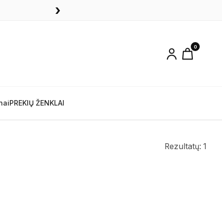
›
0
nai
PREKIŲ ŽENKLAI
Rezultatų: 1