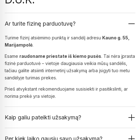
Ar turite fizinę parduotuvę?
Turime fizinį atsiėmimo punktą ir sandėlį adresu
Kauno g. 55,
Marijampolė
.
Esame
raudoname priestate iš kiemo pusės
. Tai nėra įprasta
fizinė parduotuvė – vietoje daugiausia veikia mūsų sandėlis,
tačiau galite atsiimti internetinį užsakymą arba įsigyti tuo metu
sandėlyje turimas prekes.
Prieš atvykstant rekomenduojame susisiekti ir pasitikslinti, ar
norima prekė yra vietoje.
Kaip galiu pateikti užsakymą?
Per kiek laiko gausiu savo užsakymą?