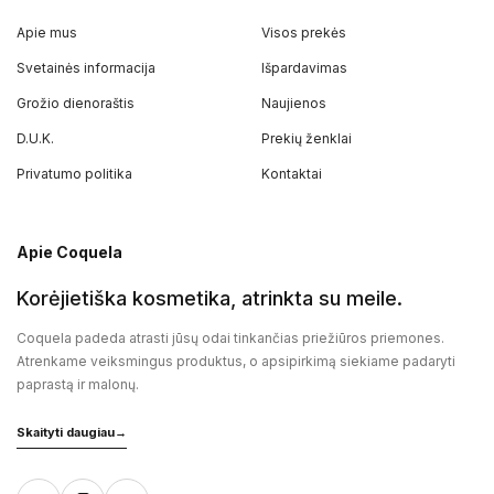
Apie mus
Visos prekės
Svetainės informacija
Išpardavimas
Grožio dienoraštis
Naujienos
D.U.K.
Prekių ženklai
Privatumo politika
Kontaktai
Apie Coquela
Korėjietiška kosmetika, atrinkta su meile.
Coquela padeda atrasti jūsų odai tinkančias priežiūros priemones.
Atrenkame veiksmingus produktus, o apsipirkimą siekiame padaryti
paprastą ir malonų.
Skaityti daugiau
→