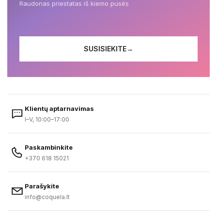
Raudonas priestatas iš kiemo pusės
SUSISIEKITE
→
Klientų aptarnavimas
I–V, 10:00–17:00
Paskambinkite
+370 618 15021
Parašykite
info@coquela.lt