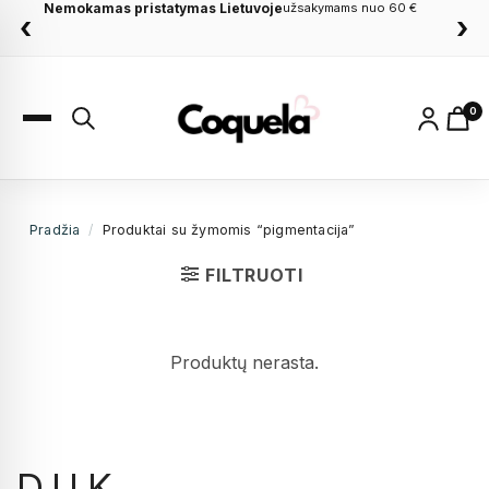
Nemokamas pristatymas Lietuvoje
užsakymams nuo 60 €
‹
›
0
Pradžia
/
Produktai su žymomis “pigmentacija”
FILTRUOTI
Produktų nerasta.
D.U.K.