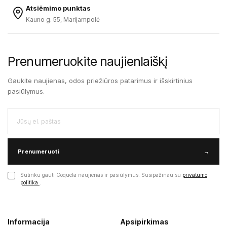
Atsiėmimo punktas
Kauno g. 55, Marijampolė
Prenumeruokite naujienlaiškį
Gaukite naujienas, odos priežiūros patarimus ir išskirtinius
pasiūlymus.
Prenumeruoti
→
Sutinku gauti Coquela naujienas ir pasiūlymus. Susipažinau su
privatumo
politika
.
Informacija
Apsipirkimas