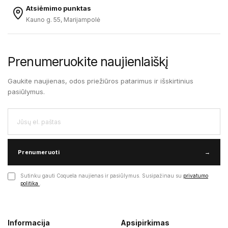
Atsiėmimo punktas
Kauno g. 55, Marijampolė
Prenumeruokite naujienlaiškį
Gaukite naujienas, odos priežiūros patarimus ir išskirtinius
pasiūlymus.
Prenumeruoti
→
Sutinku gauti Coquela naujienas ir pasiūlymus. Susipažinau su
privatumo
politika
.
Informacija
Apsipirkimas