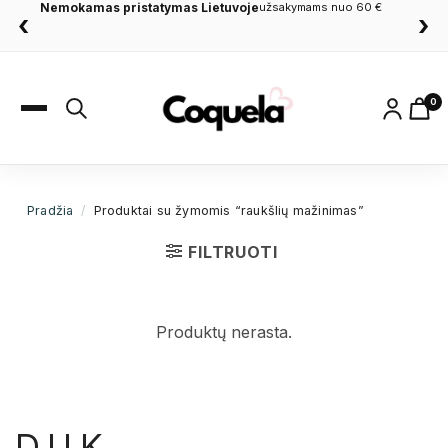
Nemokamas pristatymas Lietuvoje
užsakymams nuo 60 €
‹
›
0
Pradžia
/
Produktai su žymomis “raukšlių mažinimas”
FILTRUOTI
Produktų nerasta.
D.U.K.