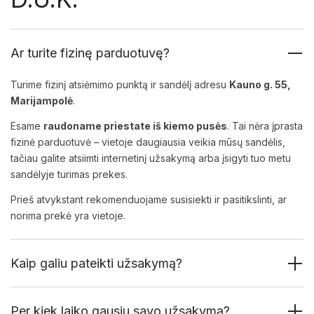
Ar turite fizinę parduotuvę?
Turime fizinį atsiėmimo punktą ir sandėlį adresu
Kauno g. 55,
Marijampolė
.
Esame
raudoname priestate iš kiemo pusės
. Tai nėra įprasta
fizinė parduotuvė – vietoje daugiausia veikia mūsų sandėlis,
tačiau galite atsiimti internetinį užsakymą arba įsigyti tuo metu
sandėlyje turimas prekes.
Prieš atvykstant rekomenduojame susisiekti ir pasitikslinti, ar
norima prekė yra vietoje.
Kaip galiu pateikti užsakymą?
Per kiek laiko gausiu savo užsakymą?