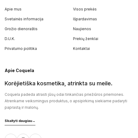
Apie mus
Visos prekės
Svetainės informacija
Išpardavimas
Grožio dienoraštis
Naujienos
D.U.K.
Prekių ženklai
Privatumo politika
Kontaktai
Apie Coquela
Korėjietiška kosmetika, atrinkta su meile.
Coquela padeda atrasti jūsų odai tinkančias priežiūros priemones.
Atrenkame veiksmingus produktus, o apsipirkimą siekiame padaryti
paprastą ir malonų.
Skaityti daugiau
→