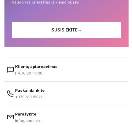
Raudonas priestatas iš kiemo pusės
SUSISIEKITE
→
Klientų aptarnavimas
I–V, 10:00–17:00
Paskambinkite
+370 618 15021
Parašykite
info@coquela.lt