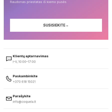
Raudonas priestatas iš kiemo pusės
SUSISIEKITE
→
Klientų aptarnavimas
I–V, 10:00–17:00
Paskambinkite
+370 618 15021
Parašykite
info@coquela.lt