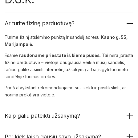
Ar turite fizinę parduotuvę?
Turime fizinį atsiėmimo punktą ir sandėlį adresu
Kauno g. 55,
Marijampolė
.
Esame
raudoname priestate iš kiemo pusės
. Tai nėra įprasta
fizinė parduotuvė – vietoje daugiausia veikia mūsų sandėlis,
tačiau galite atsiimti internetinį užsakymą arba įsigyti tuo metu
sandėlyje turimas prekes.
Prieš atvykstant rekomenduojame susisiekti ir pasitikslinti, ar
norima prekė yra vietoje.
Kaip galiu pateikti užsakymą?
Per kiek laiko gausiu savo užsakymą?