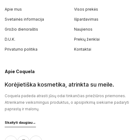
Apie mus
Visos prekės
Svetainės informacija
Išpardavimas
Grožio dienoraštis
Naujienos
D.U.K.
Prekių ženklai
Privatumo politika
Kontaktai
Apie Coquela
Korėjietiška kosmetika, atrinkta su meile.
Coquela padeda atrasti jūsų odai tinkančias priežiūros priemones.
Atrenkame veiksmingus produktus, o apsipirkimą siekiame padaryti
paprastą ir malonų.
Skaityti daugiau
→