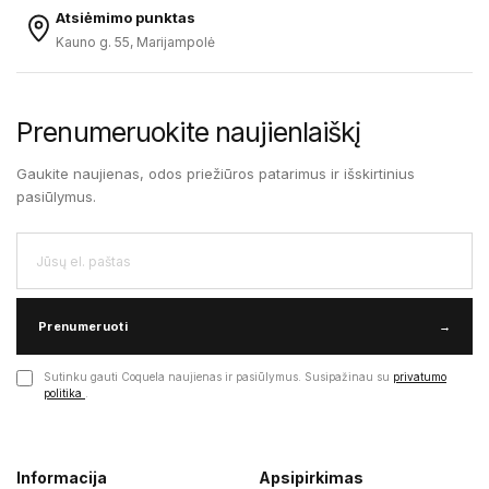
Atsiėmimo punktas
Kauno g. 55, Marijampolė
Prenumeruokite naujienlaiškį
Gaukite naujienas, odos priežiūros patarimus ir išskirtinius
pasiūlymus.
Prenumeruoti
→
Sutinku gauti Coquela naujienas ir pasiūlymus. Susipažinau su
privatumo
politika
.
Informacija
Apsipirkimas