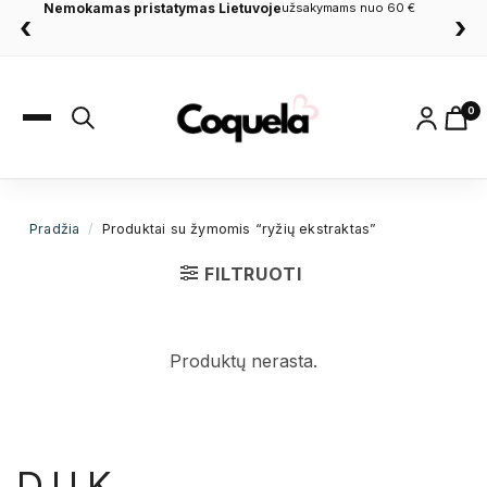
Nemokamas pristatymas Lietuvoje
užsakymams nuo 60 €
‹
›
0
Pradžia
/
Produktai su žymomis “ryžių ekstraktas”
FILTRUOTI
Produktų nerasta.
D.U.K.