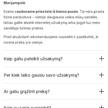
Marijampolė
.
Esame
raudoname priestate iš kiemo pusės
. Tai nėra įprasta
fizinė parduotuvė – vietoje daugiausia veikia mūsų sandėlis,
tačiau galite atsiimti internetinį užsakymą arba įsigyti tuo metu
sandėlyje turimas prekes.
Prieš atvykstant rekomenduojame susisiekti ir pasitikslinti, ar
norima prekė yra vietoje.
Kaip galiu pateikti užsakymą?
Per kiek laiko gausiu savo užsakymą?
Ar galiu grąžinti prekę?
Kaip su jumis susisiekti?