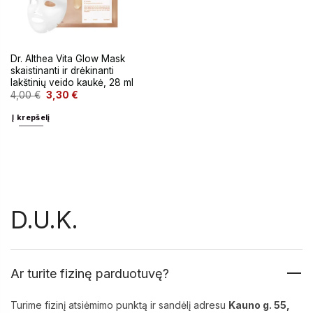
Dr. Althea Vita Glow Mask
skaistinanti ir drėkinanti
lakštinių veido kaukė, 28 ml
4,00
€
3,30
€
Į krepšelį
D.U.K.
Ar turite fizinę parduotuvę?
Turime fizinį atsiėmimo punktą ir sandėlį adresu
Kauno g. 55,