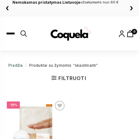
Nemokamas pristatymas Lietuvoje
užsakymams nuo 60 €
‹
›
0
Pradžia
/
Produktai su žymomis “skaistinanti”
FILTRUOTI
-18%