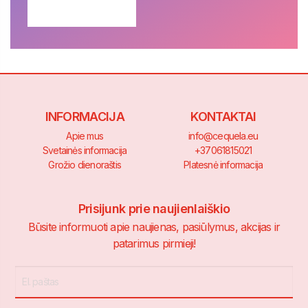
SUSISIEKITE
→
INFORMACIJA
KONTAKTAI
Apie mus
info@cequela.eu
Svetainės informacija
+37061815021
Grožio dienoraštis
Platesnė informacija
Prisijunk prie naujienlaiškio
Būsite informuoti apie naujienas, pasiūlymus, akcijas ir
patarimus pirmieji!