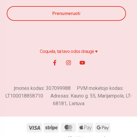
Prenumeruoti
Coquela, tai tavo odos draugė ♥
Įmonės kodas: 307099988 PVM mokėtojo kodas:
LT100018858710 Adresas: Kauno g. 55, Marijampolė, LT-
68181, Lietuva