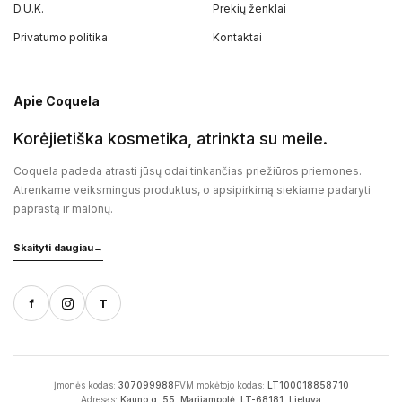
D.U.K.
Prekių ženklai
Privatumo politika
Kontaktai
Apie Coquela
Korėjietiška kosmetika, atrinkta su meile.
Coquela padeda atrasti jūsų odai tinkančias priežiūros priemones.
Atrenkame veiksmingus produktus, o apsipirkimą siekiame padaryti
paprastą ir malonų.
Skaityti daugiau
→
f
T
Įmonės kodas:
307099988
PVM mokėtojo kodas:
LT100018858710
Adresas:
Kauno g. 55, Marijampolė, LT-68181, Lietuva