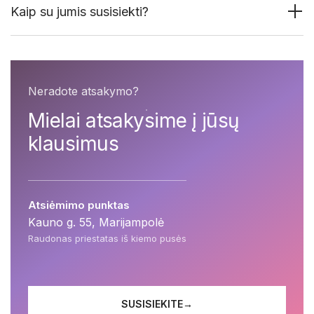
Kaip su jumis susisiekti?
Neradote atsakymo?
Mielai atsakysime į jūsų
klausimus
Atsiėmimo punktas
Kauno g. 55, Marijampolė
Raudonas priestatas iš kiemo pusės
SUSISIEKITE
→