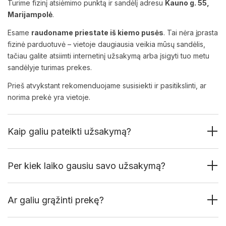
Turime fizinį atsiėmimo punktą ir sandėlį adresu
Kauno g. 55,
Marijampolė
.
Esame
raudoname priestate iš kiemo pusės
. Tai nėra įprasta
fizinė parduotuvė – vietoje daugiausia veikia mūsų sandėlis,
tačiau galite atsiimti internetinį užsakymą arba įsigyti tuo metu
sandėlyje turimas prekes.
Prieš atvykstant rekomenduojame susisiekti ir pasitikslinti, ar
norima prekė yra vietoje.
Kaip galiu pateikti užsakymą?
Per kiek laiko gausiu savo užsakymą?
Ar galiu grąžinti prekę?