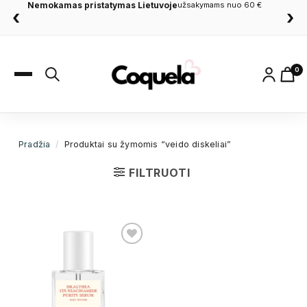
Nemokamas pristatymas Lietuvoje
užsakymams nuo 60 €
‹
›
0
Pradžia
/
Produktai su žymomis “veido diskeliai”
FILTRUOTI