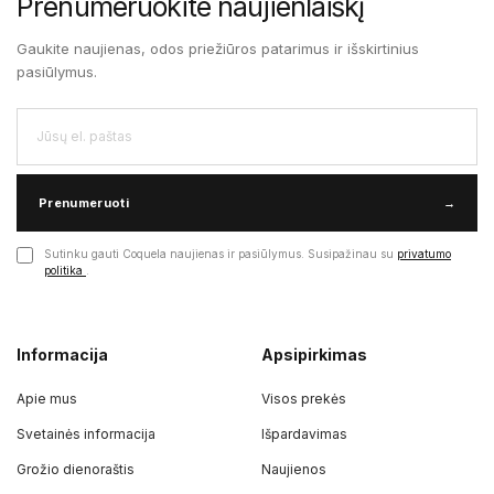
Prenumeruokite naujienlaiškį
Gaukite naujienas, odos priežiūros patarimus ir išskirtinius
pasiūlymus.
Prenumeruoti
→
Sutinku gauti Coquela naujienas ir pasiūlymus. Susipažinau su
privatumo
politika
.
Informacija
Apsipirkimas
Apie mus
Visos prekės
Svetainės informacija
Išpardavimas
Grožio dienoraštis
Naujienos