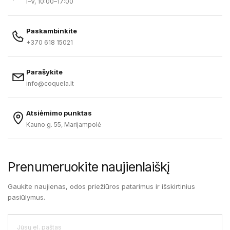
I–V, 10:00–17:00
Paskambinkite
+370 618 15021
Parašykite
info@coquela.lt
Atsiėmimo punktas
Kauno g. 55, Marijampolė
Prenumeruokite naujienlaiškį
Gaukite naujienas, odos priežiūros patarimus ir išskirtinius
pasiūlymus.