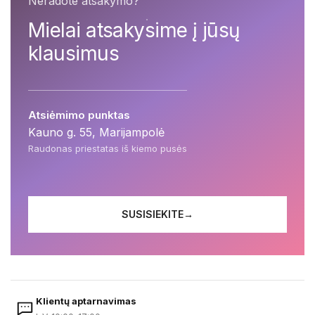
Neradote atsakymo?
Mielai atsakysime į jūsų
klausimus
Atsiėmimo punktas
Kauno g. 55, Marijampolė
Raudonas priestatas iš kiemo pusės
SUSISIEKITE
→
Klientų aptarnavimas