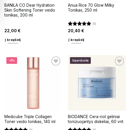
BANILA CO Dear Hydration
Anua Rice 70 Glow Milky
Skin Softening Toner veido
Tonikas, 250 ml
tonikas, 200 ml
(1)
Įvertinimas:
22,00
€
20,40
€
5
iš 5
Į krepšelį
Į krepšelį
-4%
Išparduota
Medicube Triple Collagen
BIODANCE Cera-nol geliniai
Toner veido tonikas, 140 ml
tonizuojantys diskeliai, 60 vnt