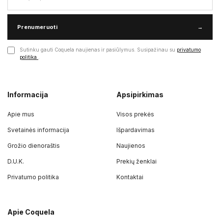
Prenumeruoti
→
Sutinku gauti Coquela naujienas ir pasiūlymus. Susipažinau su
privatumo
politika
.
Informacija
Apsipirkimas
Apie mus
Visos prekės
Svetainės informacija
Išpardavimas
Grožio dienoraštis
Naujienos
D.U.K.
Prekių ženklai
Privatumo politika
Kontaktai
Apie Coquela