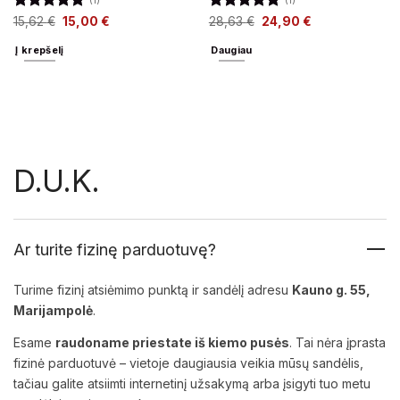
(1)
(1)
Įvertinimas:
Įvertinimas:
15,62
€
15,00
€
28,63
€
24,90
€
5
iš 5
5
iš 5
Į krepšelį
Daugiau
D.U.K.
Ar turite fizinę parduotuvę?
Turime fizinį atsiėmimo punktą ir sandėlį adresu
Kauno g. 55,
Marijampolė
.
Esame
raudoname priestate iš kiemo pusės
. Tai nėra įprasta
fizinė parduotuvė – vietoje daugiausia veikia mūsų sandėlis,
tačiau galite atsiimti internetinį užsakymą arba įsigyti tuo metu