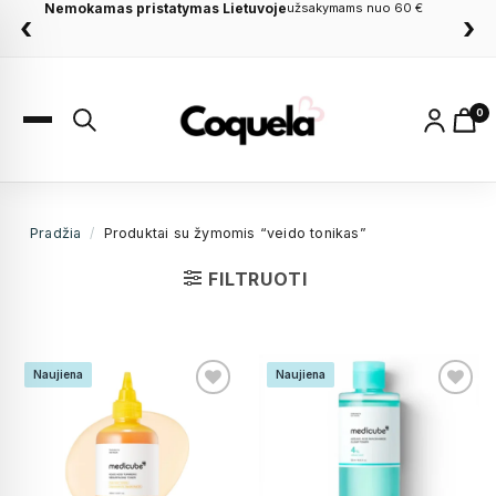
Nemokamas pristatymas Lietuvoje
užsakymams nuo 60 €
‹
›
0
Pradžia
/
Produktai su žymomis “veido tonikas”
FILTRUOTI
Naujiena
Naujiena