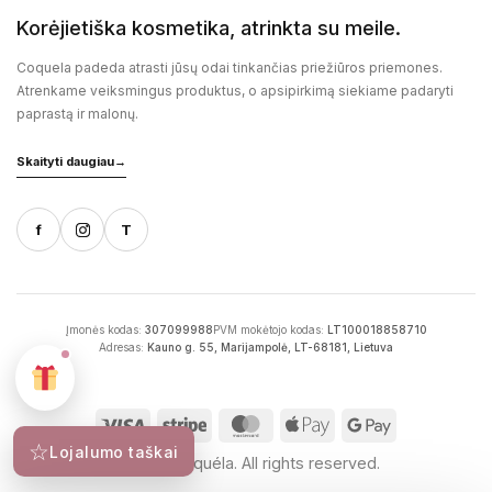
Korėjietiška kosmetika, atrinkta su meile.
Coquela padeda atrasti jūsų odai tinkančias priežiūros priemones.
Atrenkame veiksmingus produktus, o apsipirkimą siekiame padaryti
paprastą ir malonų.
Skaityti daugiau
→
f
T
Įmonės kodas:
307099988
PVM mokėtojo kodas:
LT100018858710
Adresas:
Kauno g. 55, Marijampolė, LT-68181, Lietuva
☆
Lojalumo taškai
2026 © Coquéla. All rights reserved.