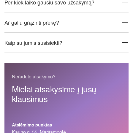
Per kiek laiko gausiu savo užsakymą?
Ar galiu grąžinti prekę?
Kaip su jumis susisiekti?
Neradote atsakymo?
Mielai atsakysime į jūsų
klausimus
Atsiėmimo punktas
Kauno g. 55, Marijampolė