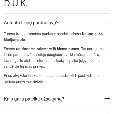
D.U.K.
Ar turite fizinę parduotuvę?
Turime fizinį atsiėmimo punktą ir sandėlį adresu
Kauno g. 55,
Marijampolė
.
Esame
raudoname priestate iš kiemo pusės
. Tai nėra įprasta
fizinė parduotuvė – vietoje daugiausia veikia mūsų sandėlis,
tačiau galite atsiimti internetinį užsakymą arba įsigyti tuo metu
sandėlyje turimas prekes.
Prieš atvykstant rekomenduojame susisiekti ir pasitikslinti, ar
norima prekė yra vietoje.
Kaip galiu pateikti užsakymą?