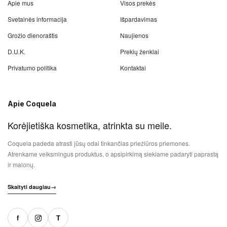
Apie mus
Visos prekės
Svetainės informacija
Išpardavimas
Grožio dienoraštis
Naujienos
D.U.K.
Prekių ženklai
Privatumo politika
Kontaktai
Apie Coquela
Korėjietiška kosmetika, atrinkta su meile.
Coquela padeda atrasti jūsų odai tinkančias priežiūros priemones.
Atrenkame veiksmingus produktus, o apsipirkimą siekiame padaryti paprastą
ir malonų.
Skaityti daugiau
→
f
T