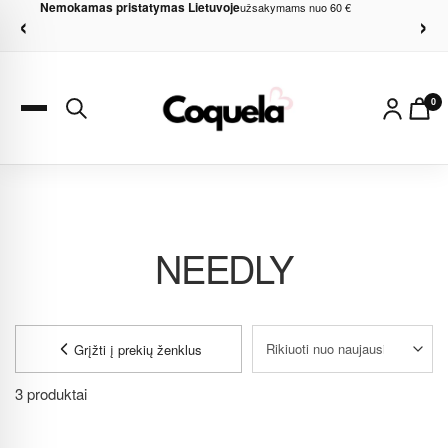
Nemokamas pristatymas Lietuvoje
Dovanos apsiperkant
nuo 60 €
užsakymams nuo 60 €
‹
›
0
NEEDLY
Grįžti į prekių ženklus
3 produktai