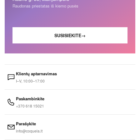
Raudonas priestatas iš kiemo pusės
SUSISIEKITE
→
Klientų aptarnavimas
I–V, 10:00–17:00
Paskambinkite
+370 618 15021
Parašykite
info@coquela.lt