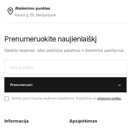
Atsiėmimo punktas
Kauno g. 55, Marijampolė
Prenumeruokite naujienlaiškį
Gaukite naujienas, odos priežiūros patarimus ir išskirtinius pasiūlymus.
Prenumeruoti
→
Sutinku gauti Coquela naujienas ir pasiūlymus. Susipažinau su
privatumo politika
.
Informacija
Apsipirkimas