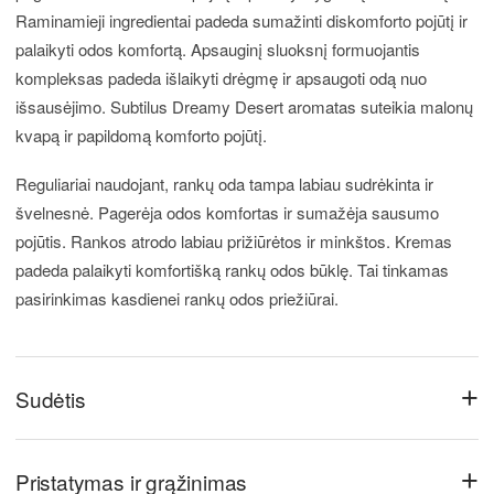
Raminamieji ingredientai padeda sumažinti diskomforto pojūtį ir
palaikyti odos komfortą. Apsauginį sluoksnį formuojantis
kompleksas padeda išlaikyti drėgmę ir apsaugoti odą nuo
išsausėjimo. Subtilus Dreamy Desert aromatas suteikia malonų
kvapą ir papildomą komforto pojūtį.
Reguliariai naudojant, rankų oda tampa labiau sudrėkinta ir
švelnesnė. Pagerėja odos komfortas ir sumažėja sausumo
pojūtis. Rankos atrodo labiau prižiūrėtos ir minkštos. Kremas
padeda palaikyti komfortišką rankų odos būklę. Tai tinkamas
pasirinkimas kasdienei rankų odos priežiūrai.
+
Sudėtis
+
Pristatymas ir grąžinimas