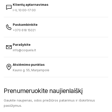
Klientų aptarnavimas
I–V, 10:00–17:00
Paskambinkite
+370 618 15021
Parašykite
info@coquela.lt
Atsiėmimo punktas
Kauno g. 55, Marijampolė
Prenumeruokite naujienlaiškį
Gaukite naujienas, odos priežiūros patarimus ir išskirtinius
pasiūlymus.