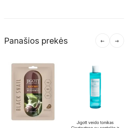
Panašios prekės
←
→
Jigott veido tonikas
Cicateatree su centelės ir