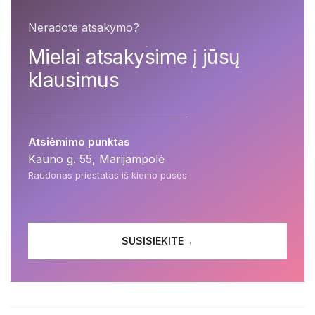
Neradote atsakymo?
Mielai atsakysime į jūsų
klausimus
Atsiėmimo punktas
Kauno g. 55, Marijampolė
Raudonas priestatas iš kiemo pusės
SUSISIEKITE
→