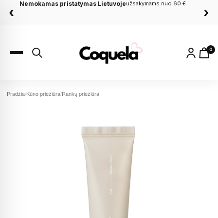
Nemokamas pristatymas Lietuvoje
Dovanos apsiperkant
nuo 60 €
užsakymams nuo 60 €
‹
›
0
Pradžia
/
Kūno priežiūra
/
Rankų priežiūra