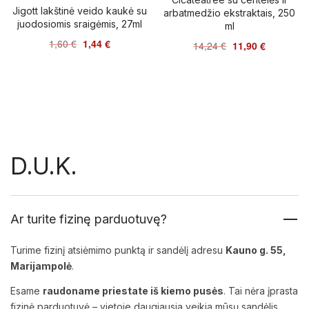
Jigott lakštinė veido kaukė su
arbatmedžio ekstraktais, 250
juodosiomis sraigėmis, 27ml
ml
1,60
€
1,44
€
14,24
€
11,90
€
D.U.K.
Ar turite fizinę parduotuvę?
Turime fizinį atsiėmimo punktą ir sandėlį adresu
Kauno g. 55,
Marijampolė
.
Esame
raudoname priestate iš kiemo pusės
. Tai nėra įprasta
fizinė parduotuvė – vietoje daugiausia veikia mūsų sandėlis,