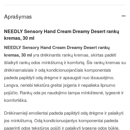
−
Aprašymas
NEEDLY Sensory Hand Cream Dreamy Desert rankų
kremas, 30 ml
NEEDLY Sensory Hand Cream Dreamy Desert rankų
kremas, 30 ml
yra drėkinantis rankų kremas, skirtas padėti
išlaikyti rankų odos minkštumą ir komfortą. Šis rankų kremas su
drėkinamaisiais ir odą kondicionuojančiais komponentais
padeda papildyti odą drėgme ir apsaugoti nuo išsausėjimo.
Lengva, neriebi tekstūra greitai įsigeria ir nepalieka lipnumo
pojūčio. Rankų oda po naudojimo tampa minkštesnė, lygesnė ir
komfortiška.
Drėkinamieji emolientai padeda papildyti odą drėgme ir palaikyti
jos minkštumą. Odą kondicionuojantys komponentai padeda
pagerinti odos tekstūros pojūtį ir palaikyti lygesnę odos būklę.