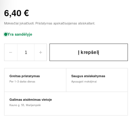
6,40
€
Mokesčiai įskaičiuoti. Pristatymas apskaičiuojamas atsiskaitant.
Yra sandėlyje
−
+
Į krepšelį
1
Greitas pristatymas
Saugus atsiskaitymas
Per 1–3 darbo dienas
Apsaugoti mokėjimai
Galimas atsiėmimas vietoje
Kauno g. 55, Marijampolė