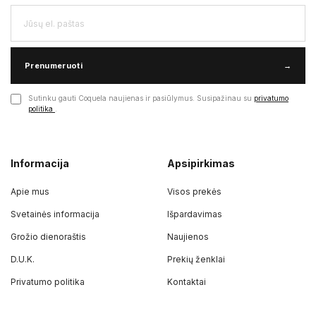
Prenumeruoti
→
Sutinku gauti Coquela naujienas ir pasiūlymus. Susipažinau su
privatumo
politika
.
Informacija
Apsipirkimas
Apie mus
Visos prekės
Svetainės informacija
Išpardavimas
Grožio dienoraštis
Naujienos
D.U.K.
Prekių ženklai
Privatumo politika
Kontaktai