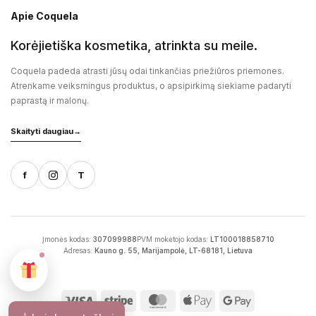
Apie Coquela
Korėjietiška kosmetika, atrinkta su meile.
Coquela padeda atrasti jūsų odai tinkančias priežiūros priemones.
Atrenkame veiksmingus produktus, o apsipirkimą siekiame padaryti
paprastą ir malonų.
Skaityti daugiau
→
f
T
Įmonės kodas:
307099988
PVM mokėtojo kodas:
LT100018858710
Adresas:
Kauno g. 55, Marijampolė, LT-68181, Lietuva