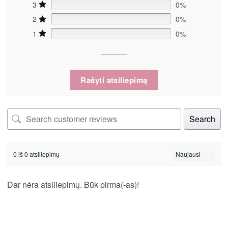
3
0%
2
0%
1
0%
Rašyti atsiliepimą
Search
0 iš 0 atsiliepimų
Dar nėra atsiliepimų. Būk pirma(-as)!