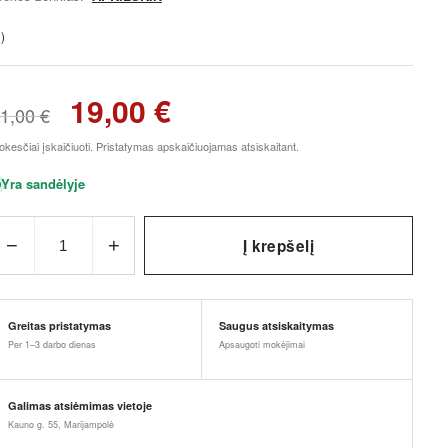
)
19,00
€
1,00
€
kesčiai įskaičiuoti. Pristatymas apskaičiuojamas atsiskaitant.
Yra sandėlyje
−
+
Į krepšelį
1
Greitas pristatymas
Saugus atsiskaitymas
Per 1–3 darbo dienas
Apsaugoti mokėjimai
Galimas atsiėmimas vietoje
Kauno g. 55, Marijampolė