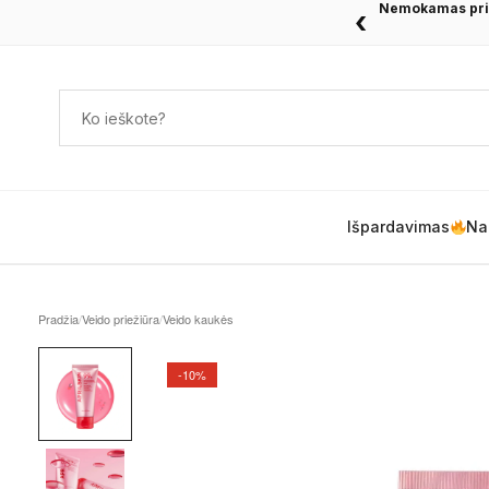
Dovanos apsipe
‹
Išpardavimas
Na
Pradžia
/
Veido priežiūra
/
Veido kaukės
-10%