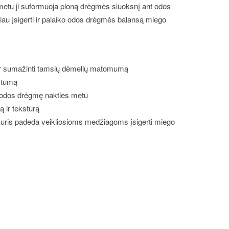
etu ji suformuoja ploną drėgmės sluoksnį ant odos
au įsigerti ir palaiko odos drėgmės balansą miego
 ir sumažinti tamsių dėmelių matomumą
istumą
iko odos drėgmę nakties metu
 ir tekstūrą
uris padeda veikliosioms medžiagoms įsigerti miego