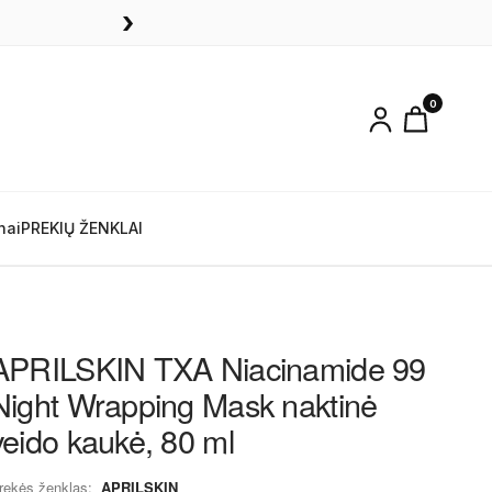
›
0
nai
PREKIŲ ŽENKLAI
APRILSKIN TXA Niacinamide 99
Night Wrapping Mask naktinė
veido kaukė, 80 ml
rekės ženklas:
APRILSKIN