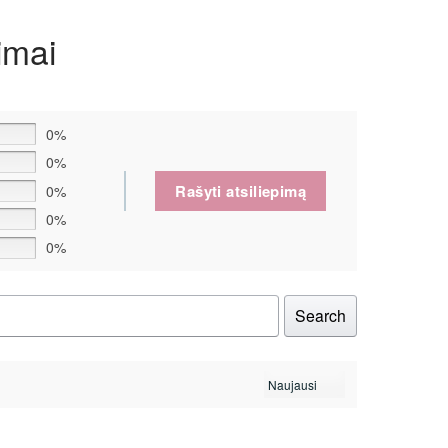
imai
0%
0%
Rašyti atsiliepimą
0%
0%
0%
Search