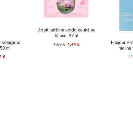
Jigott lakštinė veido kaukė su
lotusu, 27ml
l kolageno
Fraijour Pr
1,60
€
1,44
€
50 ml
molinė
52
€
12