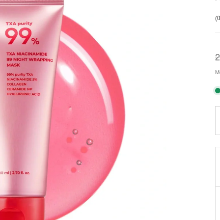
(0
2
Mo