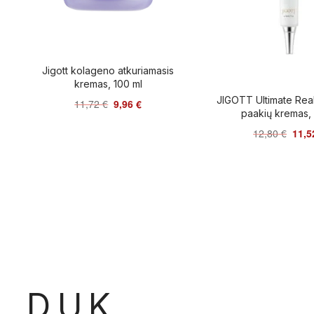
Jigott kolageno atkuriamasis
kremas, 100 ml
JIGOTT Ultimate Rea
11,72
€
9,96
€
paakių kremas, 
12,80
€
11,
D.U.K.