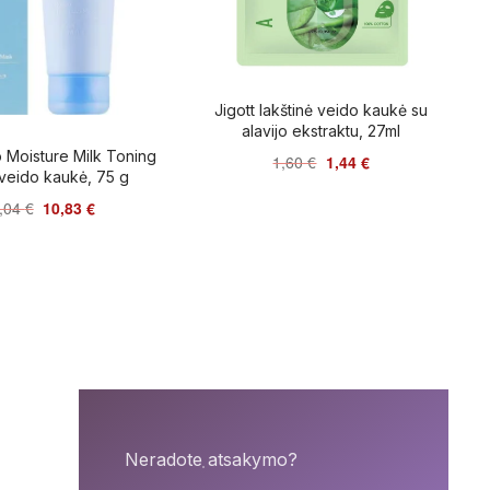
Jigott lakštinė veido kaukė su
alavijo ekstraktu, 27ml
o Moisture Milk Toning
1,60
€
1,44
€
 veido kaukė, 75 g
,04
€
10,83
€
Neradote atsakymo?