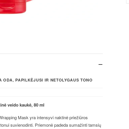
−
TA ODA, PAPILKĖJUSI IR NETOLYGAUS TONO
nė veido kaukė, 80 ml
rapping Mask yra intensyvi naktinė priežiūros
s tonui suvienodinti. Priemonė padeda sumažinti tamsių