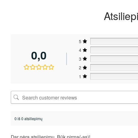
Atsiliep
5
0,0
4
3
2
1
0 iš 0 atsiliepimų
Dar nėra atsiliepimų. Būk pirma(-as)!