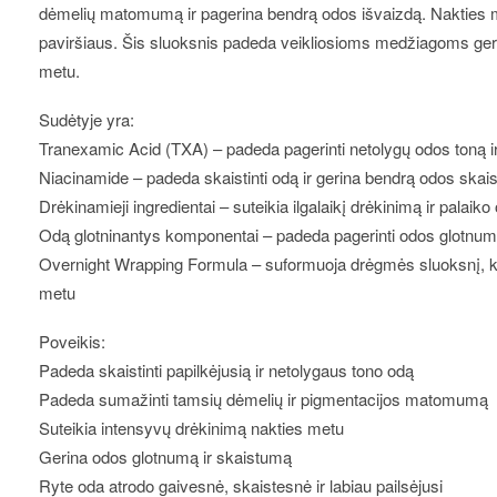
dėmelių matomumą ir pagerina bendrą odos išvaizdą. Nakties m
paviršiaus. Šis sluoksnis padeda veikliosioms medžiagoms geri
metu.
Sudėtyje yra:
Tranexamic Acid (TXA) – padeda pagerinti netolygų odos toną
Niacinamide – padeda skaistinti odą ir gerina bendrą odos ska
Drėkinamieji ingredientai – suteikia ilgalaikį drėkinimą ir pala
Odą glotninantys komponentai – padeda pagerinti odos glotnumą
Overnight Wrapping Formula – suformuoja drėgmės sluoksnį, k
metu
Poveikis:
Padeda skaistinti papilkėjusią ir netolygaus tono odą
Padeda sumažinti tamsių dėmelių ir pigmentacijos matomumą
Suteikia intensyvų drėkinimą nakties metu
Gerina odos glotnumą ir skaistumą
Ryte oda atrodo gaivesnė, skaistesnė ir labiau pailsėjusi