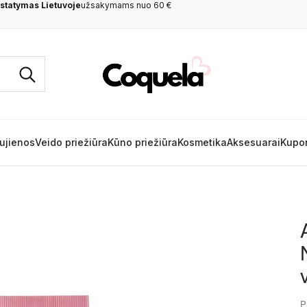
rkant
nuo 60 €
ujienos
Veido priežiūra
Kūno priežiūra
Kosmetika
Aksesuarai
Kupo
P