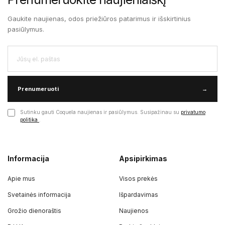
Gaukite naujienas, odos priežiūros patarimus ir išskirtinius
pasiūlymus.
Prenumeruoti
→
Sutinku gauti Coquela naujienas ir pasiūlymus. Susipažinau su
privatumo
politika
.
Informacija
Apsipirkimas
Apie mus
Visos prekės
Svetainės informacija
Išpardavimas
Grožio dienoraštis
Naujienos