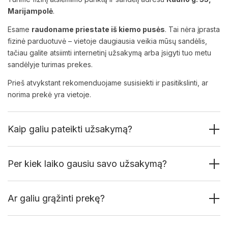
Marijampolė
.
Esame
raudoname priestate iš kiemo pusės
. Tai nėra įprasta
fizinė parduotuvė – vietoje daugiausia veikia mūsų sandėlis,
tačiau galite atsiimti internetinį užsakymą arba įsigyti tuo metu
sandėlyje turimas prekes.
Prieš atvykstant rekomenduojame susisiekti ir pasitikslinti, ar
norima prekė yra vietoje.
Kaip galiu pateikti užsakymą?
Per kiek laiko gausiu savo užsakymą?
Ar galiu grąžinti prekę?