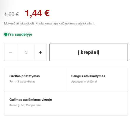
1,44
€
1,60
€
Mokesčiai įskaičiuoti. Pristatymas apskaičiuojamas atsiskaitant.
Yra sandėlyje
−
+
Į krepšelį
1
Greitas pristatymas
Saugus atsiskaitymas
Per 1–3 darbo dienas
Apsaugoti mokėjimai
Galimas atsiėmimas vietoje
Kauno g. 55, Marijampolė