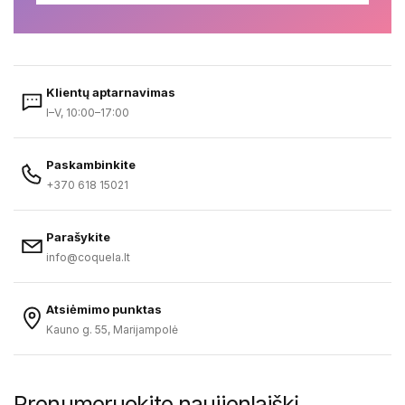
Klientų aptarnavimas
I–V, 10:00–17:00
Paskambinkite
+370 618 15021
Parašykite
info@coquela.lt
Atsiėmimo punktas
Kauno g. 55, Marijampolė
Prenumeruokite naujienlaiškį