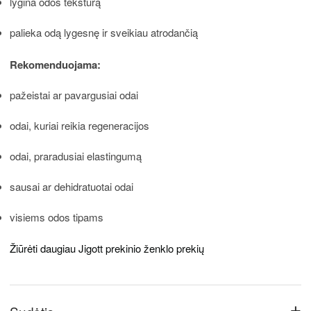
lygina odos tekstūrą
palieka odą lygesnę ir sveikiau atrodančią
Rekomenduojama:
pažeistai ar pavargusiai odai
odai, kuriai reikia regeneracijos
odai, praradusiai elastingumą
sausai ar dehidratuotai odai
visiems odos tipams
Žiūrėti daugiau Jigott prekinio ženklo prekių