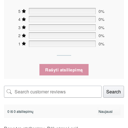
5
0%
4
0%
3
0%
2
0%
1
0%
Rašyti atsiliepimą
Search
0 iš 0 atsiliepimų