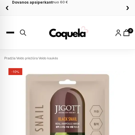
Dovanos apsiperkant
nuo 60 €
‹
›
0
Pradžia
/
Veido priežiūra
/
Veido kaukės
-10%