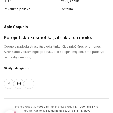
D.U.K.
Prekių ženklai
Privatumo politika
Kontaktai
Apie Coquela
Korėjietiška kosmetika, atrinkta su meile.
Coquela padeda atrasti jūsų odai tinkančias priežiūros priemones.
Atrenkame veiksmingus produktus, o apsipirkimą siekiame padaryti
paprastą ir malonų.
Skaityti daugiau
→
f
T
Įmonės kodas:
307099988
PVM mokėtojo kodas:
LT100018858710
Adresas:
Kauno g. 55, Marijampolė, LT-68181, Lietuva