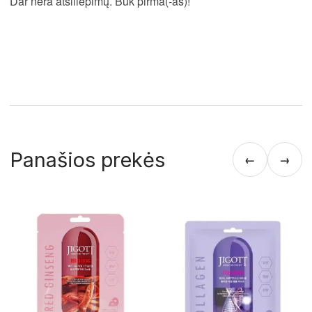
Dar nėra atsiliepimų. Būk pirma(-as)!
Panašios prekės
←
→