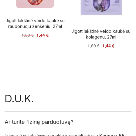
Jigott lakštinė veido kaukė su
raudonuoju ženšeniu, 27ml
Jigott lakštinė veido kaukė su
1,60
€
1,44
€
kolagenu, 27ml
1,60
€
1,44
€
D.U.K.
Ar turite fizinę parduotuvę?
Turime fizinį atsiėmimo punktą ir sandėlį adresu
Kauno g. 55,