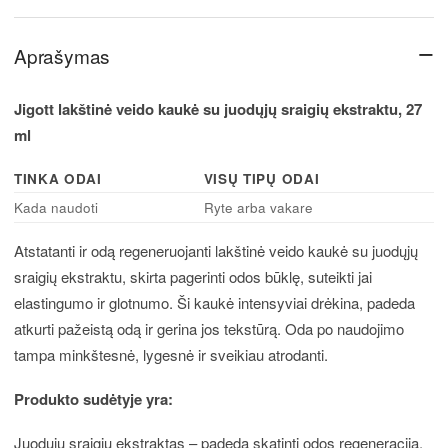
−
Aprašymas
Jigott lakštinė veido kaukė su juodųjų sraigių ekstraktu, 27
ml
TINKA ODAI
VISŲ TIPŲ ODAI
Kada naudoti
Ryte arba vakare
Atstatanti ir odą regeneruojanti lakštinė veido kaukė su juodųjų
sraigių ekstraktu, skirta pagerinti odos būklę, suteikti jai
elastingumo ir glotnumo. Ši kaukė intensyviai drėkina, padeda
atkurti pažeistą odą ir gerina jos tekstūrą. Oda po naudojimo
tampa minkštesnė, lygesnė ir sveikiau atrodanti.
Produkto sudėtyje yra:
Juodųjų sraigių ekstraktas – padeda skatinti odos regeneraciją,