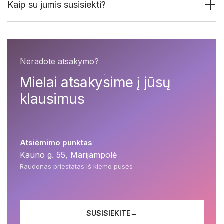
Kaip su jumis susisiekti?
Neradote atsakymo?
Mielai atsakysime į jūsų
klausimus
Atsiėmimo punktas
Kauno g. 55, Marijampolė
Raudonas priestatas iš kiemo pusės
SUSISIEKITE
→