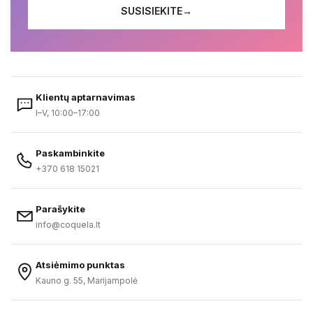
SUSISIEKITE
→
Klientų aptarnavimas
I–V, 10:00–17:00
Paskambinkite
+370 618 15021
Parašykite
info@coquela.lt
Atsiėmimo punktas
Kauno g. 55, Marijampolė