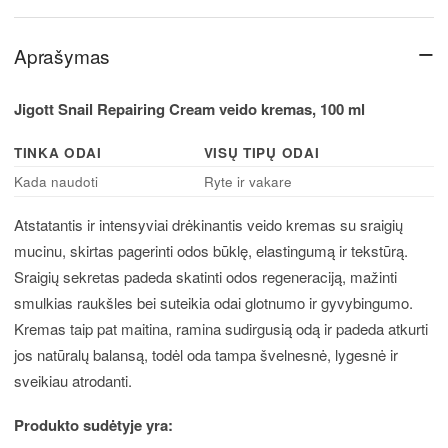
−
Aprašymas
Jigott Snail Repairing Cream veido kremas, 100 ml
TINKA ODAI
VISŲ TIPŲ ODAI
Kada naudoti
Ryte ir vakare
Atstatantis ir intensyviai drėkinantis veido kremas su sraigių
mucinu, skirtas pagerinti odos būklę, elastingumą ir tekstūrą.
Sraigių sekretas padeda skatinti odos regeneraciją, mažinti
smulkias raukšles bei suteikia odai glotnumo ir gyvybingumo.
Kremas taip pat maitina, ramina sudirgusią odą ir padeda atkurti
jos natūralų balansą, todėl oda tampa švelnesnė, lygesnė ir
sveikiau atrodanti.
Produkto sudėtyje yra: