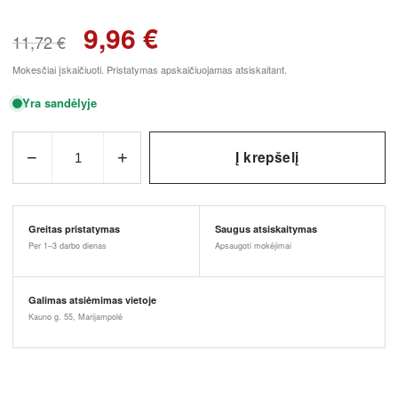
9,96
€
11,72
€
Mokesčiai įskaičiuoti. Pristatymas apskaičiuojamas atsiskaitant.
Yra sandėlyje
−
+
Į krepšelį
1
Greitas pristatymas
Saugus atsiskaitymas
Per 1–3 darbo dienas
Apsaugoti mokėjimai
Galimas atsiėmimas vietoje
Kauno g. 55, Marijampolė