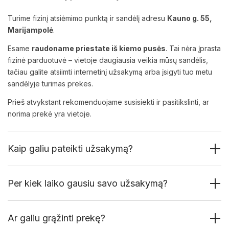
Turime fizinį atsiėmimo punktą ir sandėlį adresu
Kauno g. 55,
Marijampolė
.
Esame
raudoname priestate iš kiemo pusės
. Tai nėra įprasta
fizinė parduotuvė – vietoje daugiausia veikia mūsų sandėlis,
tačiau galite atsiimti internetinį užsakymą arba įsigyti tuo metu
sandėlyje turimas prekes.
Prieš atvykstant rekomenduojame susisiekti ir pasitikslinti, ar
norima prekė yra vietoje.
Kaip galiu pateikti užsakymą?
Per kiek laiko gausiu savo užsakymą?
Ar galiu grąžinti prekę?