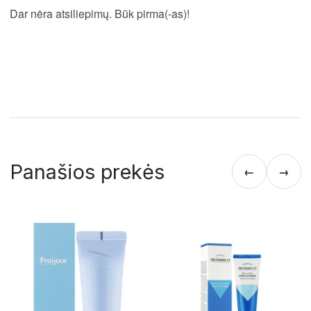
Dar nėra atsiliepimų. Būk pirma(-as)!
Panašios prekės
←
→