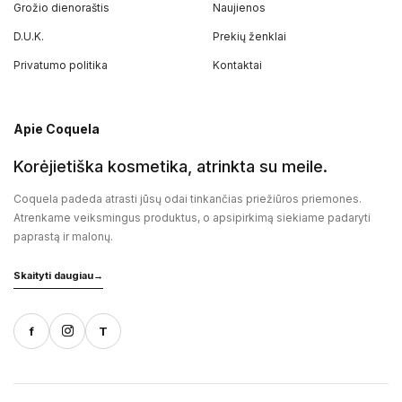
Grožio dienoraštis
Naujienos
D.U.K.
Prekių ženklai
Privatumo politika
Kontaktai
Apie Coquela
Korėjietiška kosmetika, atrinkta su meile.
Coquela padeda atrasti jūsų odai tinkančias priežiūros priemones.
Atrenkame veiksmingus produktus, o apsipirkimą siekiame padaryti
paprastą ir malonų.
Skaityti daugiau
→
f
T