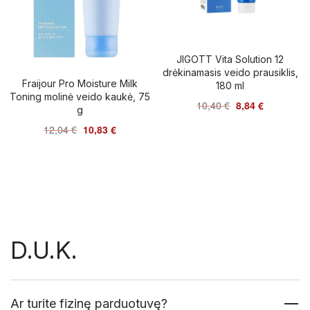
JIGOTT Vita Solution 12
drėkinamasis veido prausiklis,
Fraijour Pro Moisture Milk
180 ml
Toning molinė veido kaukė, 75
10,40
€
8,84
€
g
12,04
€
10,83
€
D.U.K.
Ar turite fizinę parduotuvę?