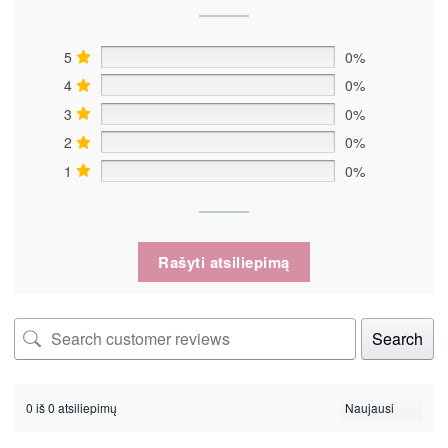
5
0%
4
0%
3
0%
2
0%
1
0%
Rašyti atsiliepimą
Search
0 iš 0 atsiliepimų