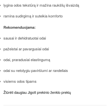
lygina odos tekstūrą ir mažina raukšlių išvaizdą
ramina sudirgimą ir suteikia komforto
Rekomenduojama:
sausai ir dehidratuotai odai
pažeistai ar pavargusiai odai
odai, praradusiai elastingumą
odai su netolygiu paviršiumi ar randeliais
visiems odos tipams
Žiūrėti daugiau Jigott prekinio ženklo prekių