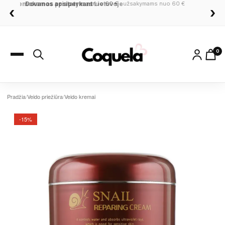
Dovanos apsiperkant
nuo 60 €
‹
›
0
Pradžia
/
Veido priežiūra
/
Veido kremai
-15%