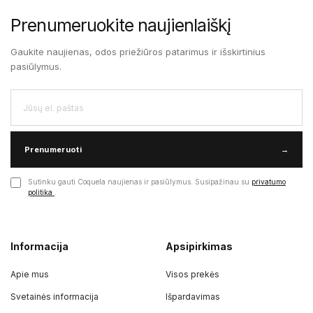
Prenumeruokite naujienlaiškį
Gaukite naujienas, odos priežiūros patarimus ir išskirtinius
pasiūlymus.
Prenumeruoti
→
Sutinku gauti Coquela naujienas ir pasiūlymus. Susipažinau su
privatumo
politika
.
Informacija
Apsipirkimas
Apie mus
Visos prekės
Svetainės informacija
Išpardavimas