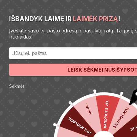
Dovanos apsiperkant
nuo 60 €
‹
›
IŠBANDYK LAIMĘ IR
LAIMĖK PRIZĄ
!
Įveskite savo el. pašto adresą ir pasukite ratą. Tai jūsų 
0
nuolaidas!
LEISK SĖKMEI NUSIŠYPSOT
Sėkmės!
BANDYKITE VĖL
DEJA..
5% NUOLAIDA
20% NUOLAIDA
DEJ