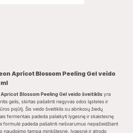
eon Apricot Blossom Peeling Gel veido
 ml
Apricot Blossom Peeling Gel veido šveitiklis
yra
ntis gelis, skirtas pašalinti negyvas odos ląsteles ir
ūros pojūtį. Šis veido šveitiklis su abrikosų žiedų
iais fermentais padeda palaikyti lygesnę ir skaistesnę
lni formulė padeda pašalinti nešvarumus nepažeidžiant
po naudojimo tampa minkštesnė, lygesnė ir atrodo