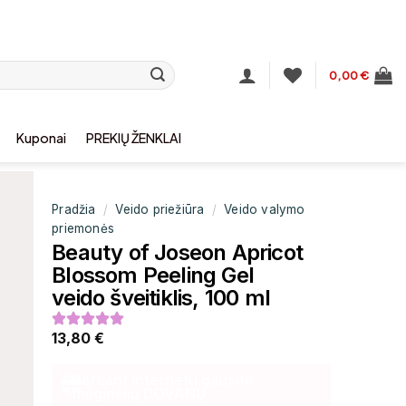
0,00
€
Kuponai
PREKIŲ ŽENKLAI
Pradžia
/
Veido priežiūra
/
Veido valymo
priemonės
Beauty of Joseon Apricot
Blossom Peeling Gel
veido šveitiklis, 100 ml
13,80
€
Perkant internetu gausite
mėginėlių DOVANŲ