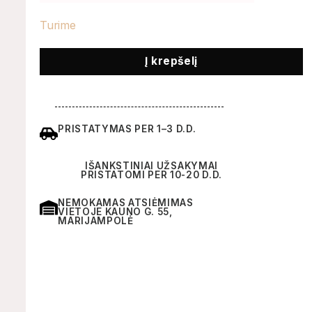
Turime
Į krepšelį
PRISTATYMAS PER 1–3 D.D.
IŠANKSTINIAI UŽSAKYMAI
PRISTATOMI PER 10-20 D.D.
NEMOKAMAS ATSIĖMIMAS
VIETOJE KAUNO G. 55,
MARIJAMPOLĖ