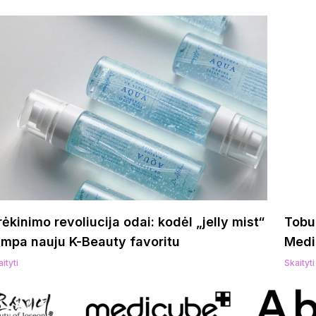
ėkinimo revoliucija odai: kodėl „jelly mist“
Tobul
ampa nauju K-Beauty favoritu
Medi
ityti
Skaityti