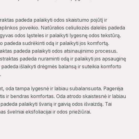
raktas padeda palaikyti odos skaistumo pojūtį ir
plinkos poveikio. Natūralios celiuliozės dalelės padeda
egyvas odos ląsteles ir palaikyti lygesnę odos tekstūrą.
 padeda sudrėkinti odą ir palaikyti jos komfortą.
raktas padeda palaikyti odos atsinaujinimo procesus.
kstraktas padeda nuraminti odą ir palaikyti jos apsauginę
s padeda išlaikyti drėgmės balansą ir suteikia komforto
.
nt, oda tampa lygesnė ir labiau subalansuota. Pagerėja
tis ir bendras komfortas. Oda atrodo skaistesnė ir labiau
s padeda palaikyti švarią ir gaivią odos išvaizdą. Tai
s švelniai eksfoliacijai ir odos priežiūrai.
ANDYK LAIMĘ IR
LAIMĖK
ZĄ
!
te savo el. pašto adresą ir pasukite ratą.