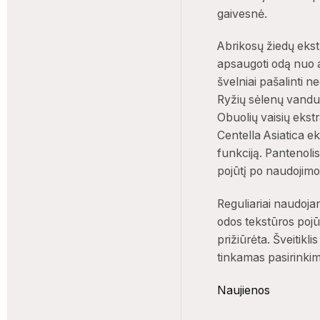
gaivesnė.
Abrikosų žiedų ekst
apsaugoti odą nuo a
švelniai pašalinti n
Ryžių sėlenų vanduo
Obuolių vaisių ekst
Centella Asiatica e
funkciją. Pantenoli
pojūtį po naudojimo
Reguliariai naudoja
20% NUOLAIDA
odos tekstūros pojū
DEJA..
prižiūrėta. Šveitikli
tinkamas pasirinkima
IŠB
BANDYKITE VĖL
PRI
Naujienos
Įveski