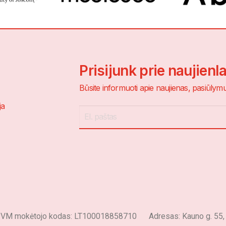
Prisijunk prie naujienl
Būsite informuoti apie naujienas, pasiūlymus
ja
 mokėtojo kodas: LT100018858710 Adresas: Kauno g. 55, Ma