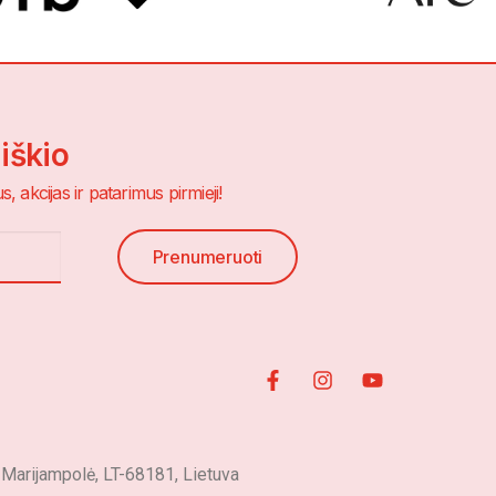
aiškio
, akcijas ir patarimus pirmieji!
Prenumeruoti
rijampolė, LT-68181, Lietuva