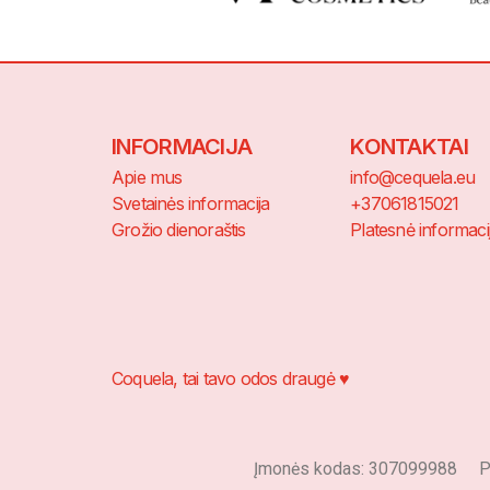
INFORMACIJA
KONTAKTAI
Apie mus
info@cequela.eu
Svetainės informacija
+37061815021
Grožio dienoraštis
Platesnė informaci
Coquela, tai tavo odos draugė ♥
Įmonės kodas: 307099988 PVM