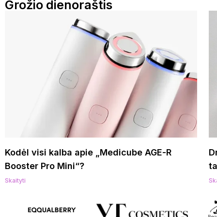
Grožio dienoraštis
Kodėl visi kalba apie „Medicube AGE-R
Dr
Booster Pro Mini“?
t
Skaityti
Ska