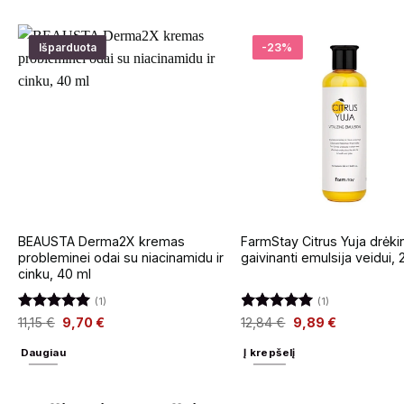
Išparduota
-23%
ų
BEAUSTA Derma2X kremas
FarmStay Citrus Yuja drėkin
probleminei odai su niacinamidu ir
gaivinanti emulsija veidui,
cinku, 40 ml
(1)
(1)
Įvertinimas:
Įvertinimas:
11,15
€
9,70
€
12,84
€
9,89
€
5
iš 5
5
iš 5
Daugiau
Į krepšelį