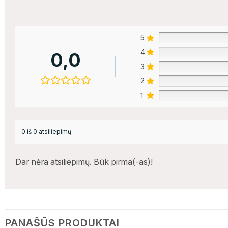
Tai jū
5% NUOLAIDA
5
4
0,0
DEJA...
3
KITĄ KARTĄ
2
Sėkmės
1
BEVEIK!
0 iš 0 atsiliepimų
Dar nėra atsiliepimų. Būk pirma(-as)!
PANAŠŪS PRODUKTAI