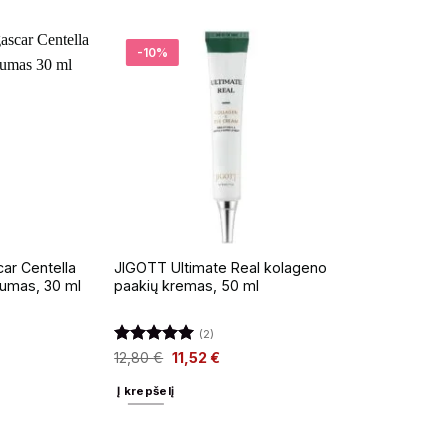
-10%
-15%
ar Centella
JIGOTT Ultimate Real kolageno
Jigott Snail
rumas, 30 ml
paakių kremas, 50 ml
veido krema
(2)
Įvertinimas:
12,80
€
11,52
€
11,72
€
9,9
5
iš 5
Į krepšelį
Į krepšelį