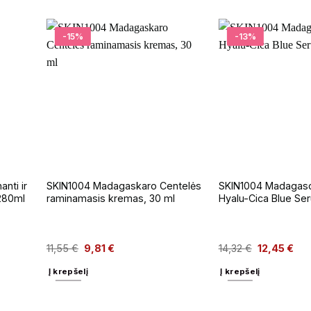
-15%
-13%
anti ir
SKIN1004 Madagaskaro Centelės
SKIN1004 Madagasc
 280ml
raminamasis kremas, 30 ml
Hyalu-Cica Blue Se
11,55
€
9,81
€
14,32
€
12,45
€
Į krepšelį
Į krepšelį