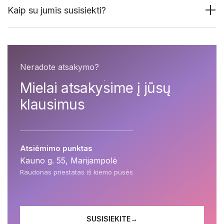
Kaip su jumis susisiekti?
Neradote atsakymo?
Mielai atsakysime į jūsų
klausimus
Atsiėmimo punktas
Kauno g. 55, Marijampolė
Raudonas priestatas iš kiemo pusės
SUSISIEKITE
→