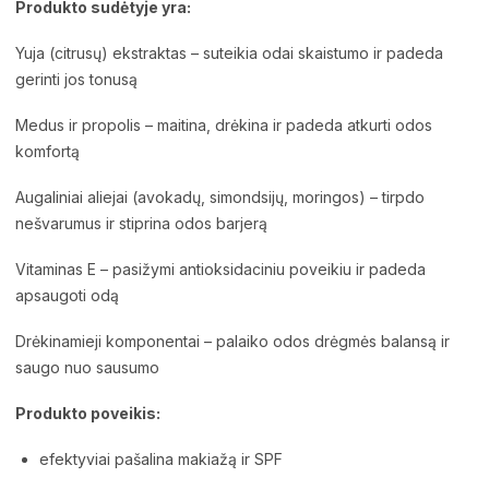
Produkto sudėtyje yra:
Yuja (citrusų) ekstraktas – suteikia odai skaistumo ir padeda
gerinti jos tonusą
Medus ir propolis – maitina, drėkina ir padeda atkurti odos
komfortą
Augaliniai aliejai (avokadų, simondsijų, moringos) – tirpdo
nešvarumus ir stiprina odos barjerą
Vitaminas E – pasižymi antioksidaciniu poveikiu ir padeda
apsaugoti odą
Drėkinamieji komponentai – palaiko odos drėgmės balansą ir
saugo nuo sausumo
Produkto poveikis:
efektyviai pašalina makiažą ir SPF