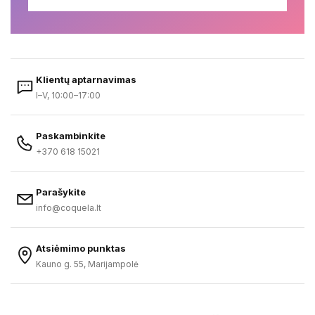
Klientų aptarnavimas
I–V, 10:00–17:00
Paskambinkite
+370 618 15021
Parašykite
info@coquela.lt
Atsiėmimo punktas
Kauno g. 55, Marijampolė