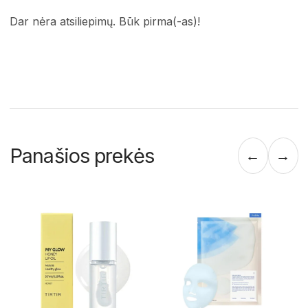
Dar nėra atsiliepimų. Būk pirma(-as)!
Panašios prekės
←
→