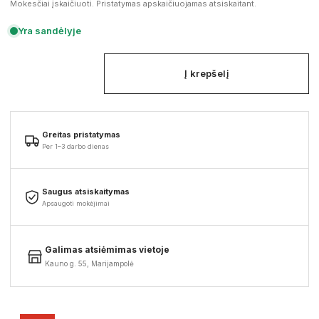
Mokesčiai įskaičiuoti. Pristatymas apskaičiuojamas atsiskaitant.
Yra sandėlyje
Į krepšelį
Greitas pristatymas
Per 1–3 darbo dienas
Saugus atsiskaitymas
Apsaugoti mokėjimai
Galimas atsiėmimas vietoje
Kauno g. 55, Marijampolė