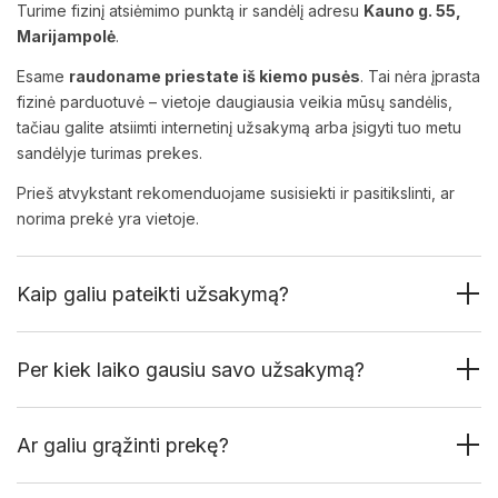
Turime fizinį atsiėmimo punktą ir sandėlį adresu
Kauno g. 55,
Marijampolė
.
Esame
raudoname priestate iš kiemo pusės
. Tai nėra įprasta
fizinė parduotuvė – vietoje daugiausia veikia mūsų sandėlis,
tačiau galite atsiimti internetinį užsakymą arba įsigyti tuo metu
sandėlyje turimas prekes.
Prieš atvykstant rekomenduojame susisiekti ir pasitikslinti, ar
norima prekė yra vietoje.
Kaip galiu pateikti užsakymą?
Per kiek laiko gausiu savo užsakymą?
Ar galiu grąžinti prekę?