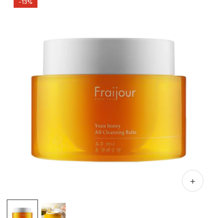
-13%
＋