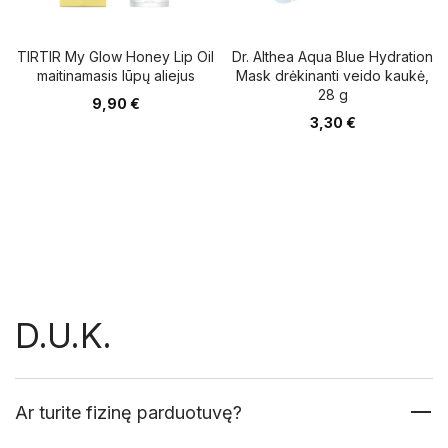
TIRTIR My Glow Honey Lip Oil
Dr. Althea Aqua Blue Hydration
maitinamasis lūpų aliejus
Mask drėkinanti veido kaukė,
28 g
9,90
€
3,30
€
D.U.K.
Ar turite fizinę parduotuvę?