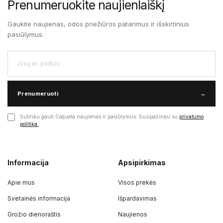
Prenumeruokite naujienlaiškį
Gaukite naujienas, odos priežiūros patarimus ir išskirtinius
pasiūlymus.
Prenumeruoti
→
Sutinku gauti Coquela naujienas ir pasiūlymus. Susipažinau su
privatumo
politika
.
Informacija
Apsipirkimas
Apie mus
Visos prekės
Svetainės informacija
Išpardavimas
Grožio dienoraštis
Naujienos