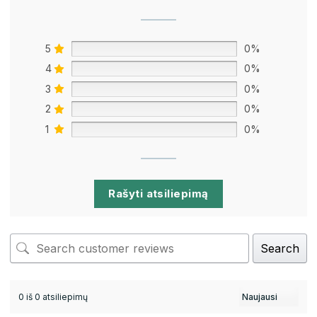
5
0%
4
0%
3
0%
2
0%
1
0%
Rašyti atsiliepimą
Search
0 iš 0 atsiliepimų