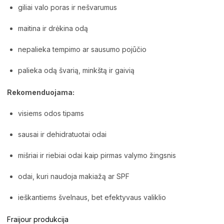
giliai valo poras ir nešvarumus
maitina ir drėkina odą
nepalieka tempimo ar sausumo pojūčio
palieka odą švarią, minkštą ir gaivią
Rekomenduojama:
visiems odos tipams
sausai ir dehidratuotai odai
mišriai ir riebiai odai kaip pirmas valymo žingsnis
odai, kuri naudoja makiažą ar SPF
ieškantiems švelnaus, bet efektyvaus valiklio
Fraijour produkcija