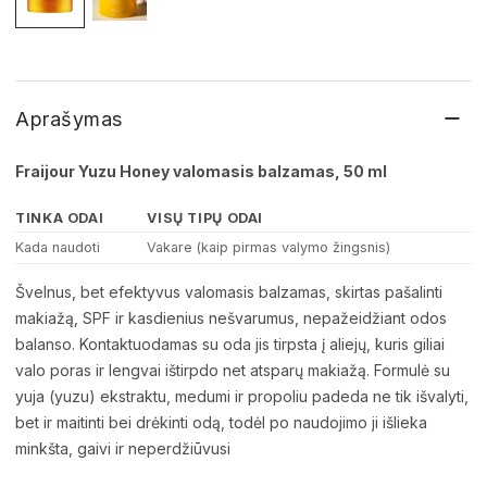
−
Aprašymas
Fraijour Yuzu Honey valomasis balzamas, 50 ml
TINKA ODAI
VISŲ TIPŲ ODAI
Kada naudoti
Vakare (kaip pirmas valymo žingsnis)
Švelnus, bet efektyvus valomasis balzamas, skirtas pašalinti
makiažą, SPF ir kasdienius nešvarumus, nepažeidžiant odos
balanso. Kontaktuodamas su oda jis tirpsta į aliejų, kuris giliai
valo poras ir lengvai ištirpdo net atsparų makiažą. Formulė su
yuja (yuzu) ekstraktu, medumi ir propoliu padeda ne tik išvalyti,
bet ir maitinti bei drėkinti odą, todėl po naudojimo ji išlieka
minkšta, gaivi ir neperdžiūvusi