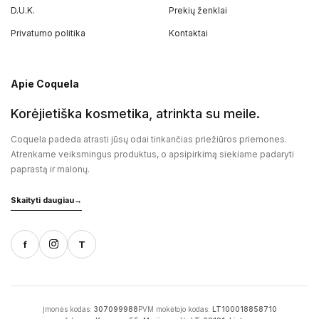
D.U.K.
Prekių ženklai
Privatumo politika
Kontaktai
Apie Coquela
Korėjietiška kosmetika, atrinkta su meile.
Coquela padeda atrasti jūsų odai tinkančias priežiūros priemones.
Atrenkame veiksmingus produktus, o apsipirkimą siekiame padaryti
paprastą ir malonų.
Skaityti daugiau
→
f
T
Įmonės kodas:
307099988
PVM mokėtojo kodas:
LT100018858710