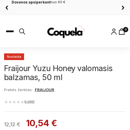
Dovanos apsiperkant
nuo 60 €
‹
›
0
Nuolaida
Fraijour Yuzu Honey valomasis
balzamas, 50 ml
Prekės ženklas:
FRAIJOUR
★
★
★
★
★
0,0
(0)
10,54
€
12,12
€