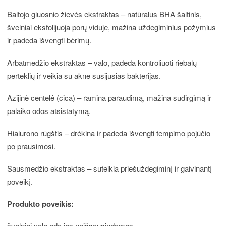
Baltojo gluosnio žievės ekstraktas – natūralus BHA šaltinis,
švelniai eksfolijuoja porų viduje, mažina uždegiminius požymius
ir padeda išvengti bėrimų.
Arbatmedžio ekstraktas – valo, padeda kontroliuoti riebalų
perteklių ir veikia su akne susijusias bakterijas.
Azijinė centelė (cica) – ramina paraudimą, mažina sudirgimą ir
palaiko odos atsistatymą.
Hialurono rūgštis – drėkina ir padeda išvengti tempimo pojūčio
po prausimosi.
Sausmedžio ekstraktas – suteikia priešuždegiminį ir gaivinantį
poveikį.
Produkto poveikis:
švelniai valo odą jos neišsausindamas,