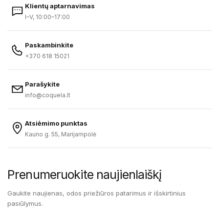
Klientų aptarnavimas
I–V, 10:00–17:00
Paskambinkite
+370 618 15021
Parašykite
info@coquela.lt
Atsiėmimo punktas
Kauno g. 55, Marijampolė
Prenumeruokite naujienlaiškį
Gaukite naujienas, odos priežiūros patarimus ir išskirtinius
pasiūlymus.