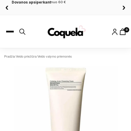
Dovanos apsiperkant
nuo 60 €
‹
›
0
Pradžia
/
Veido priežiūra
/
Veido valymo priemonės