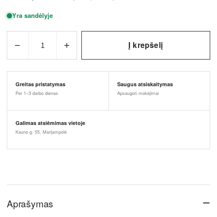
Yra sandėlyje
−
+
Į krepšelį
1
Greitas pristatymas
Saugus atsiskaitymas
Per 1–3 darbo dienas
Apsaugoti mokėjimai
Galimas atsiėmimas vietoje
Kauno g. 55, Marijampolė
−
Aprašymas