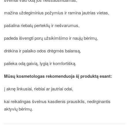
mažina uždegiminius požymius ir ramina jautrias vietas,
pašalina riebalų perteklių ir nešvarumus,
padeda išvengti porų užsikimšimo ir naujų bėrimų,
drėkina ir palaiko odos drėgmės balansą,
palieka odą gaivią, lygią ir komfortišką.
Mūsų kosmetologas rekomenduoja šį produktą esant:
į aknę linkusiai, riebiai ar jautriai odai,
kai reikalingas švelnus kasdienis prausiklis, nedirginantis
aktyvių bėrimų.