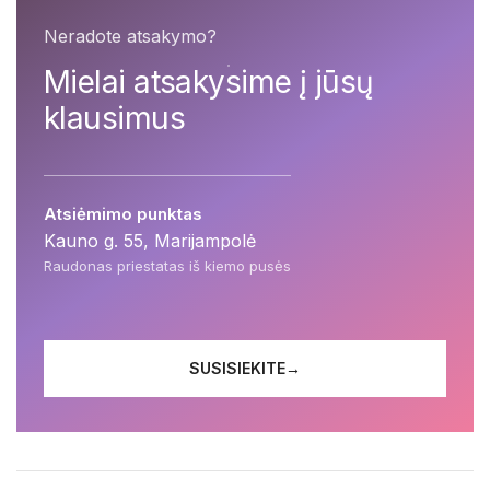
Neradote atsakymo?
Mielai atsakysime į jūsų
klausimus
Atsiėmimo punktas
Kauno g. 55, Marijampolė
Raudonas priestatas iš kiemo pusės
SUSISIEKITE
→