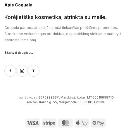
Apie Coquela
Korėjietiška kosmetika, atrinkta su meile.
Coquela padeda atrasti jūsų odai tinkančias priežiūros priemones.
Atrenkame veiksmingus produktus, o apsipirkimą siekiame padaryti
paprastą ir malonų.
Skaityti daugiau
→
f
T
Įmonės kodas:
307099988
PVM mokėtojo kodas:
LT100018858710
Adresas:
Kauno g. 55, Marijampolė, LT-68181, Lietuva