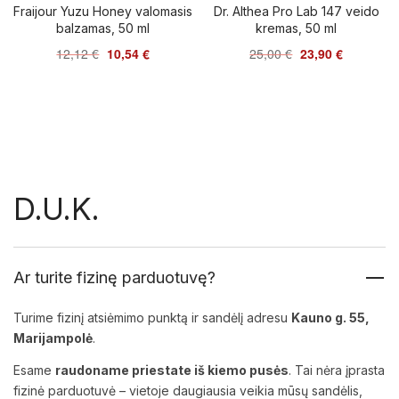
Fraijour Yuzu Honey valomasis
Dr. Althea Pro Lab 147 veido
balzamas, 50 ml
kremas, 50 ml
12,12
€
10,54
€
25,00
€
23,90
€
D.U.K.
Ar turite fizinę parduotuvę?
Turime fizinį atsiėmimo punktą ir sandėlį adresu
Kauno g. 55,
Marijampolė
.
Esame
raudoname priestate iš kiemo pusės
. Tai nėra įprasta
fizinė parduotuvė – vietoje daugiausia veikia mūsų sandėlis,