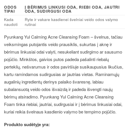
ODOS
Į BĖRIMUS LINKUSI ODA, RIEBI ODA, JAUTRI
TIPAI
ODA, SUDIRGUSI ODA
Kada
Ryte ir vakare kasdienei švelniai veido odos valymo
naudoti
rutinai
Pyunkang Yul Calming Acne Cleansing Foam – švelnus, tačiau
veiksmingas putojantis veido prausiklis, sukurtas į aknę ir
bėrimus linkusiai odai valyti, nesukeliant sudirgimo ar sausumo
pojūčio. Minkštos, gaivios putos padeda pašalinti riebalų
perteklių, nešvarumus ir odos paviršiuje susikaupusius likučius,
kartu ramindamos sudirgusias ar jautrias vietas. Raminamųjų
augalinių ingredientų derinys palaiko švaresnę, labiau
subalansuotą veido odos išvaizdą ir padeda išvengti naujų
bėrimų atsiradimo. Pyunkang Yul Calming Acne Cleansing
Foam tinka riebiai, jautriai, sudirgusiai ir į bėrimus linkusiai odai,
kuriai reikia švelnaus kasdienio valymo be tempimo pojūčio.
Produkto sudėtyje yra: