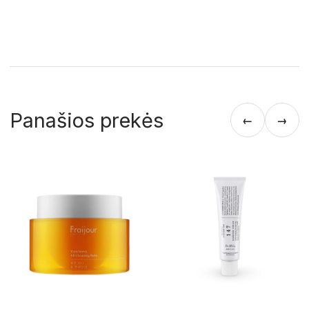
Panašios prekės
←
→