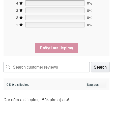
4
0%
3
0%
2
0%
1
0%
Rašyti atsiliepimą
Search
0 iš 0 atsiliepimų
Dar nėra atsiliepimų. Būk pirma(-as)!