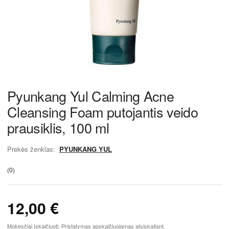
Pyunkang Yul Calming Acne
Cleansing Foam putojantis veido
prausiklis, 100 ml
Prekės ženklas:
PYUNKANG YUL
(0)
12,00
€
Mokesčiai įskaičiuoti. Pristatymas apskaičiuojamas atsiskaitant.