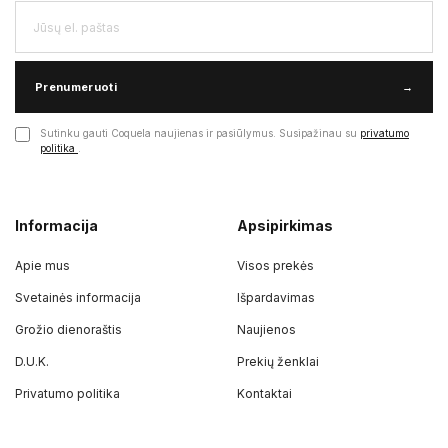
Prenumeruoti
→
Sutinku gauti Coquela naujienas ir pasiūlymus. Susipažinau su
privatumo
politika
.
Informacija
Apsipirkimas
Apie mus
Visos prekės
Svetainės informacija
Išpardavimas
Grožio dienoraštis
Naujienos
D.U.K.
Prekių ženklai
Privatumo politika
Kontaktai