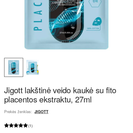
Jigott lakštinė veido kaukė su fito
placentos ekstraktu, 27ml
Prekės ženklas:
JIGOTT
(1)
Įvertinimas:
1