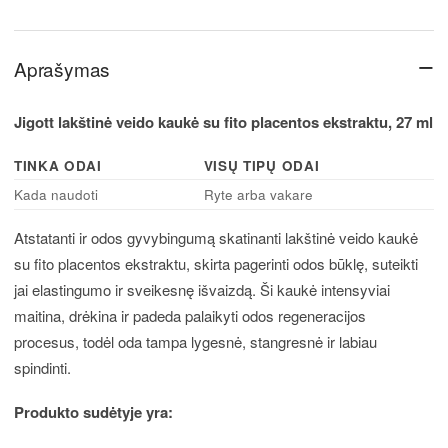
−
Aprašymas
Jigott lakštinė veido kaukė su fito placentos ekstraktu, 27 ml
TINKA ODAI
VISŲ TIPŲ ODAI
Kada naudoti
Ryte arba vakare
Atstatanti ir odos gyvybingumą skatinanti lakštinė veido kaukė
su fito placentos ekstraktu, skirta pagerinti odos būklę, suteikti
jai elastingumo ir sveikesnę išvaizdą. Ši kaukė intensyviai
maitina, drėkina ir padeda palaikyti odos regeneracijos
procesus, todėl oda tampa lygesnė, stangresnė ir labiau
spindinti.
Produkto sudėtyje yra: