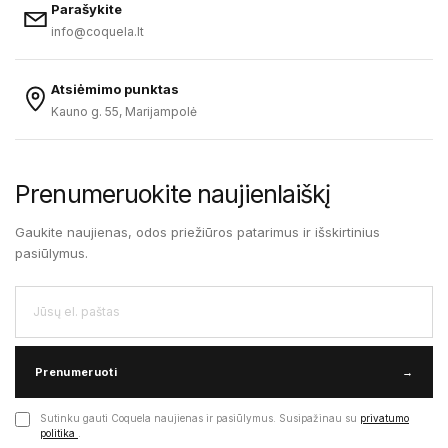
Parašykite
info@coquela.lt
Atsiėmimo punktas
Kauno g. 55, Marijampolė
Prenumeruokite naujienlaiškį
Gaukite naujienas, odos priežiūros patarimus ir išskirtinius
pasiūlymus.
Prenumeruoti
→
Sutinku gauti Coquela naujienas ir pasiūlymus. Susipažinau su
privatumo
politika
.