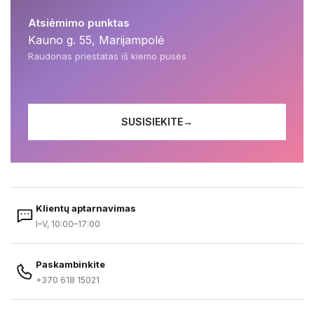
Atsiėmimo punktas
Kauno g. 55, Marijampolė
Raudonas priestatas iš kiemo pusės
SUSISIEKITE
→
Klientų aptarnavimas
I–V, 10:00–17:00
Paskambinkite
+370 618 15021