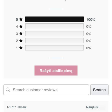
5
100%
4
0%
3
0%
2
0%
1
0%
Rašyti atsiliepimą
Search
1-1 of 1 review