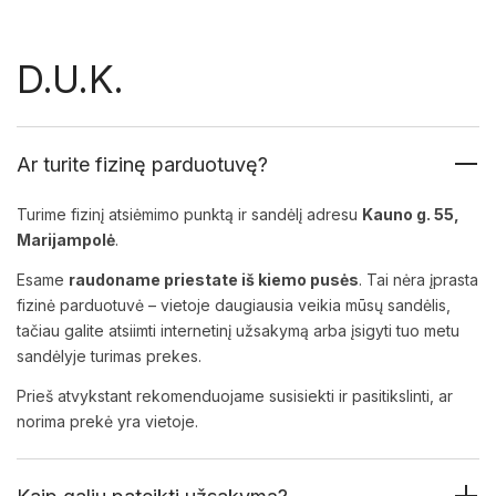
D.U.K.
Ar turite fizinę parduotuvę?
Turime fizinį atsiėmimo punktą ir sandėlį adresu
Kauno g. 55,
Marijampolė
.
Esame
raudoname priestate iš kiemo pusės
. Tai nėra įprasta
fizinė parduotuvė – vietoje daugiausia veikia mūsų sandėlis,
tačiau galite atsiimti internetinį užsakymą arba įsigyti tuo metu
sandėlyje turimas prekes.
Prieš atvykstant rekomenduojame susisiekti ir pasitikslinti, ar
norima prekė yra vietoje.