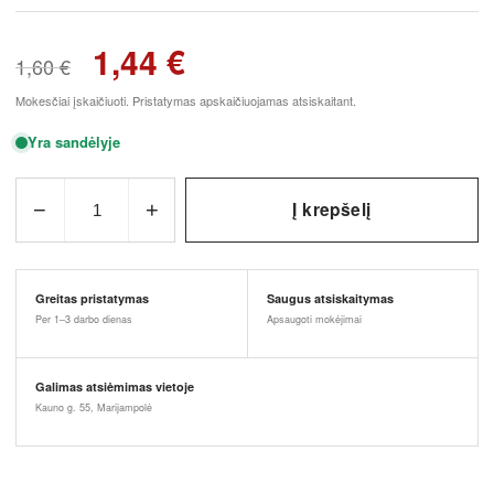
5.00
iš 5
(viso
1,44
€
įvertinimų:
1,60
€
)
Mokesčiai įskaičiuoti. Pristatymas apskaičiuojamas atsiskaitant.
Yra sandėlyje
−
+
Į krepšelį
1
Greitas pristatymas
Saugus atsiskaitymas
Per 1–3 darbo dienas
Apsaugoti mokėjimai
Galimas atsiėmimas vietoje
Kauno g. 55, Marijampolė