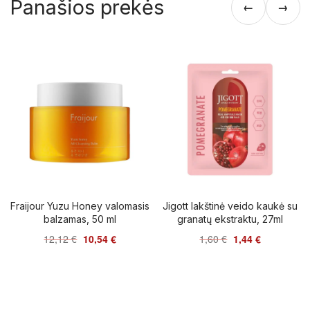
Panašios prekės
←
→
Fraijour Yuzu Honey valomasis
Jigott lakštinė veido kaukė su
balzamas, 50 ml
granatų ekstraktu, 27ml
12,12
€
10,54
€
1,60
€
1,44
€