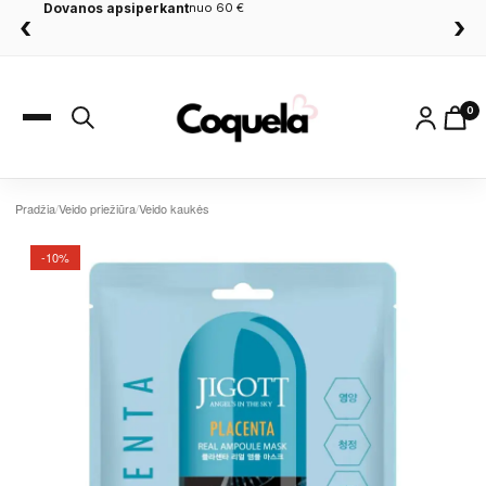
Dovanos apsiperkant
nuo 60 €
‹
›
0
Pradžia
/
Veido priežiūra
/
Veido kaukės
-10%