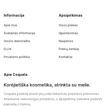
Informacija
Apsipirkimas
Apie mus
Visos prekės
Svetainės informacija
Išpardavimas
Grožio dienoraštis
Naujienos
D.U.K.
Prekių ženklai
Privatumo politika
Kontaktai
Apie Coquela
Korėjietiška kosmetika, atrinkta su meile.
Coquela padeda atrasti jūsų odai tinkančias priežiūros priemones.
Atrenkame veiksmingus produktus, o apsipirkimą siekiame padaryti
paprastą ir malonų.