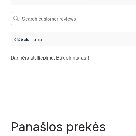
0 iš 0 atsiliepimų
Dar nėra atsiliepimų. Būk pirma(-as)!
Panašios prekės