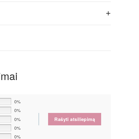
+
imai
0%
0%
Rašyti atsiliepimą
0%
0%
0%