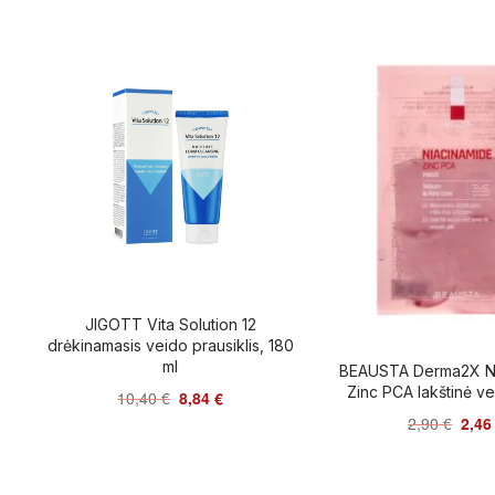
JIGOTT Vita Solution 12
drėkinamasis veido prausiklis, 180
ml
BEAUSTA Derma2X N
Zinc PCA lakštinė v
10,40
€
8,84
€
2,90
€
2,4