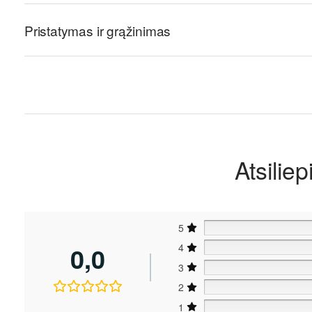
Pristatymas ir grąžinimas
Atsiliep
5
0,0
4
3
2
1