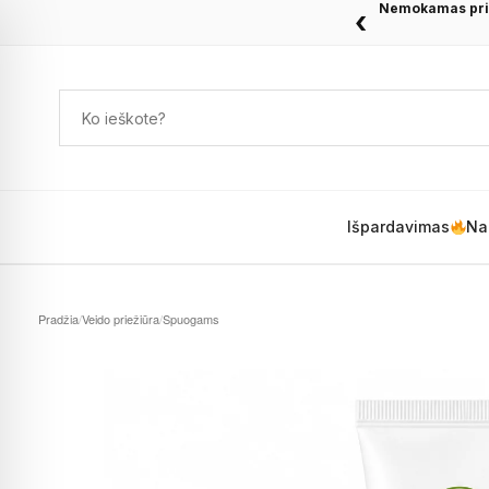
Dovanos apsipe
‹
Išpardavimas
Na
Pradžia
/
Veido priežiūra
/
Spuogams