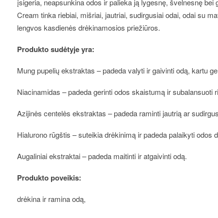
įsigeria, neapsunkina odos ir palieka ją lygesnę, švelnesnę be
Cream tinka riebiai, mišriai, jautriai, sudirgusiai odai, odai su 
lengvos kasdienės drėkinamosios priežiūros.
Produkto sudėtyje yra:
Mung pupelių ekstraktas – padeda valyti ir gaivinti odą, kartu 
Niacinamidas – padeda gerinti odos skaistumą ir subalansuoti ri
Azijinės centelės ekstraktas – padeda raminti jautrią ar sudirgu
Hialurono rūgštis – suteikia drėkinimą ir padeda palaikyti odos
Augaliniai ekstraktai – padeda maitinti ir atgaivinti odą.
Produkto poveikis:
drėkina ir ramina odą,