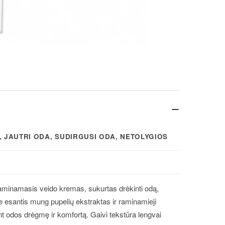
−
, JAUTRI ODA, SUDIRGUSI ODA, NETOLYGIOS
minamasis veido kremas, sukurtas drėkinti odą,
e esantis mung pupelių ekstraktas ir raminamieji
ant odos drėgmę ir komfortą. Gaivi tekstūra lengvai