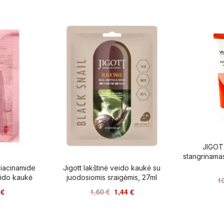
JIGOTT
stangrinamas
iacinamide
Jigott lakštinė veido kaukė su
eido kaukė
juodosiomis sraigėmis, 27ml
1
6
€
1,60
€
1,44
€