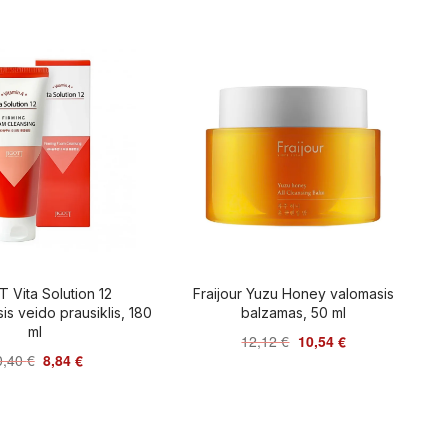
 Vita Solution 12
Fraijour Yuzu Honey valomasis
is veido prausiklis, 180
balzamas, 50 ml
ml
12,12
€
10,54
€
0,40
€
8,84
€