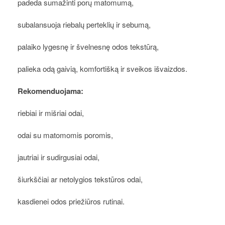
padeda sumažinti porų matomumą,
subalansuoja riebalų perteklių ir sebumą,
palaiko lygesnę ir švelnesnę odos tekstūrą,
palieka odą gaivią, komfortišką ir sveikos išvaizdos.
Rekomenduojama:
riebiai ir mišriai odai,
odai su matomomis poromis,
jautriai ir sudirgusiai odai,
šiurkščiai ar netolygios tekstūros odai,
kasdienei odos priežiūros rutinai.