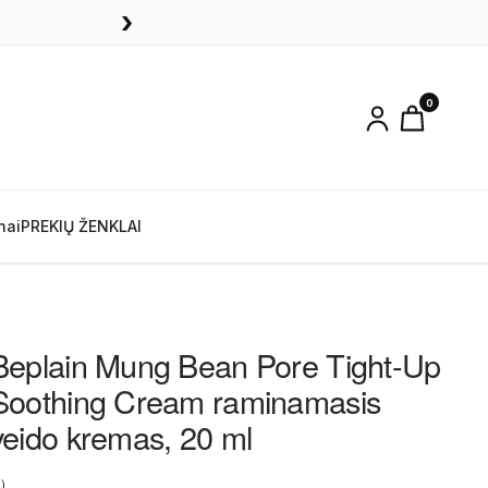
›
0
nai
PREKIŲ ŽENKLAI
Beplain Mung Bean Pore Tight-Up
Soothing Cream raminamasis
veido kremas, 20 ml
)