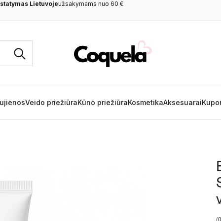
rkant
nuo 60 €
ujienos
Veido priežiūra
Kūno priežiūra
Kosmetika
Aksesuarai
Kupo
(0