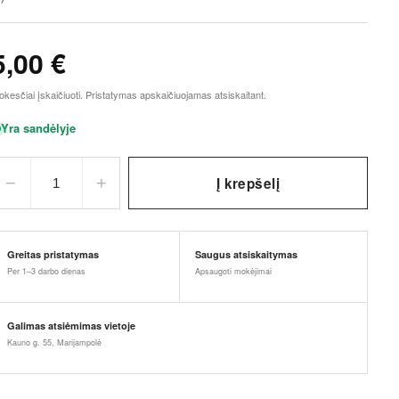
5,00
€
kesčiai įskaičiuoti. Pristatymas apskaičiuojamas atsiskaitant.
Yra sandėlyje
−
+
Į krepšelį
1
Greitas pristatymas
Saugus atsiskaitymas
Per 1–3 darbo dienas
Apsaugoti mokėjimai
Galimas atsiėmimas vietoje
Kauno g. 55, Marijampolė