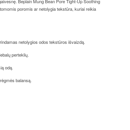
i gaivesnę. Beplain Mung Bean Pore Tight-Up Soothing
matomomis poromis ar netolygia tekstūra, kuriai reikia
gerindamas netolygios odos tekstūros išvaizdą.
ebalų perteklių.
sią odą.
 drėgmės balansą.