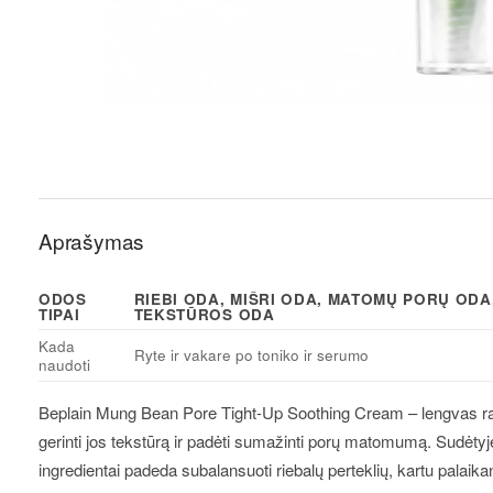
Aprašymas
ODOS
RIEBI ODA, MIŠRI ODA, MATOMŲ PORŲ ODA
TIPAI
TEKSTŪROS ODA
Kada
Ryte ir vakare po toniko ir serumo
naudoti
Beplain Mung Bean Pore Tight-Up Soothing Cream – lengvas ra
gerinti jos tekstūrą ir padėti sumažinti porų matomumą. Sudėtyj
ingredientai padeda subalansuoti riebalų perteklių, kartu palaik