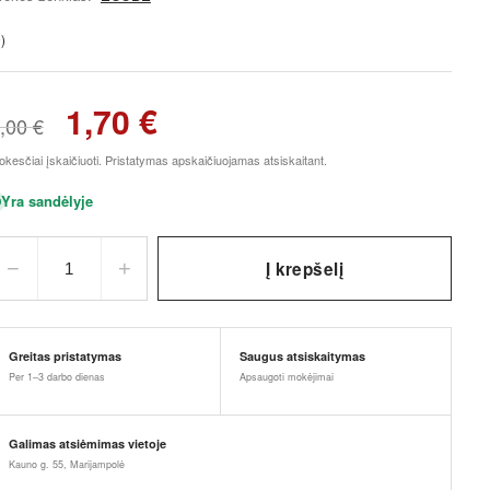
)
1,70
€
,00
€
kesčiai įskaičiuoti. Pristatymas apskaičiuojamas atsiskaitant.
Yra sandėlyje
−
+
Į krepšelį
1
Greitas pristatymas
Saugus atsiskaitymas
Per 1–3 darbo dienas
Apsaugoti mokėjimai
Galimas atsiėmimas vietoje
Kauno g. 55, Marijampolė