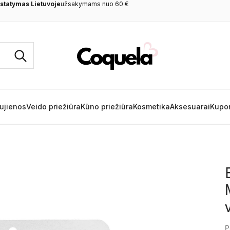
rkant
nuo 60 €
ujienos
Veido priežiūra
Kūno priežiūra
Kosmetika
Aksesuarai
Kupo
P