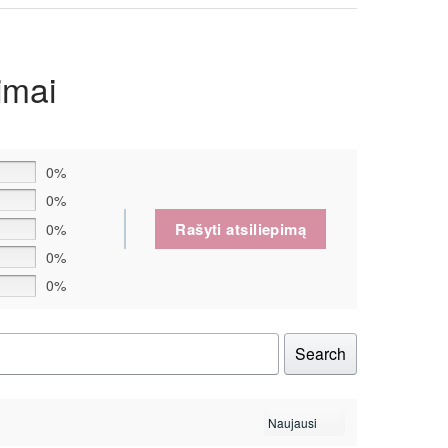
imai
0%
0%
Rašyti atsiliepimą
0%
0%
0%
Search