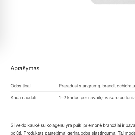
Aprašymas
Odos tipai
Praradusi stangrumą, brandi, dehidratuo
Kada naudoti
1–2 kartus per savaitę, vakare po toni
Ši
veido kaukė su kolagenu
yra puiki priemonė brandžiai ir pava
pojūtį. Produktas pastebimai gerina odos elastingumą. Tai mo