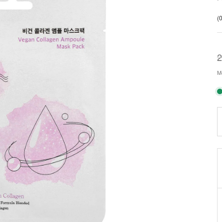
(0
2
Mo