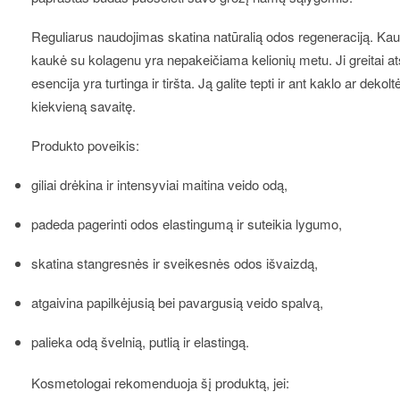
Reguliarus naudojimas skatina natūralią odos regeneraciją. Kauk
kaukė su kolagenu
yra nepakeičiama kelionių metu. Ji greitai 
esencija yra turtinga ir tiršta. Ją galite tepti ir ant kaklo ar d
kiekvieną savaitę.
Produkto poveikis:
giliai drėkina ir intensyviai maitina veido odą,
padeda pagerinti odos elastingumą ir suteikia lygumo,
skatina stangresnės ir sveikesnės odos išvaizdą,
atgaivina papilkėjusią bei pavargusią veido spalvą,
palieka odą švelnią, putlią ir elastingą.
Kosmetologai rekomenduoja šį produktą, jei: