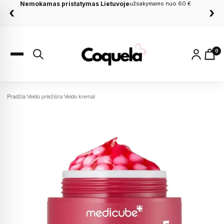
Dovanos apsiperkant
nuo 60 €
‹
›
0
Pradžia
/
Veido priežiūra
/
Veido kremai