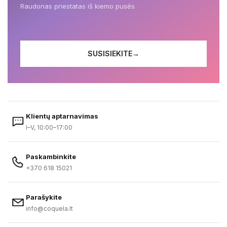
Raudonas priestatas iš kiemo pusės
SUSISIEKITE
→
Klientų aptarnavimas
I–V, 10:00–17:00
Paskambinkite
+370 618 15021
Parašykite
info@coquela.lt