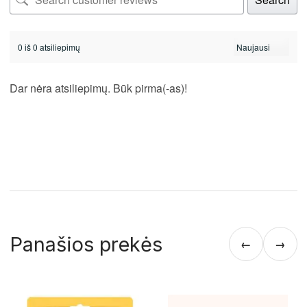
0 iš 0 atsiliepimų
Dar nėra atsiliepimų. Būk pirma(-as)!
Panašios prekės
←
→