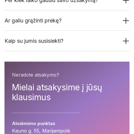
Per kiek laiko gausiu savo užsakymą?
Ar galiu grąžinti prekę?
Kaip su jumis susisiekti?
Neradote atsakymo?
Mielai atsakysime į jūsų
klausimus
Atsiėmimo punktas
Kauno g. 55, Marijampolė