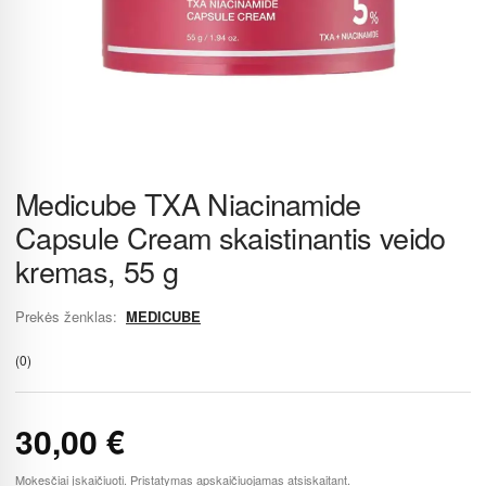
Medicube TXA Niacinamide
Capsule Cream skaistinantis veido
kremas, 55 g
Prekės ženklas:
MEDICUBE
(0)
30,00
€
Mokesčiai įskaičiuoti. Pristatymas apskaičiuojamas atsiskaitant.