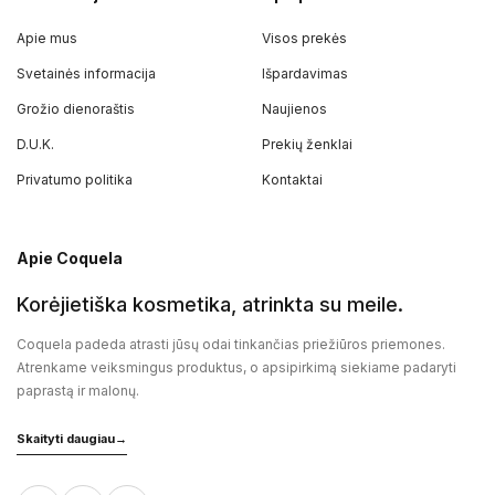
Apie mus
Visos prekės
Svetainės informacija
Išpardavimas
Grožio dienoraštis
Naujienos
D.U.K.
Prekių ženklai
Privatumo politika
Kontaktai
Apie Coquela
Korėjietiška kosmetika, atrinkta su meile.
Coquela padeda atrasti jūsų odai tinkančias priežiūros priemones.
Atrenkame veiksmingus produktus, o apsipirkimą siekiame padaryti
paprastą ir malonų.
Skaityti daugiau
→