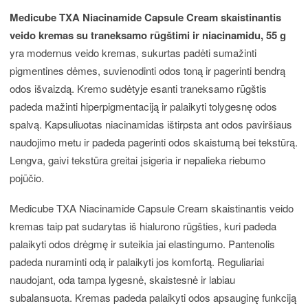
Medicube TXA Niacinamide Capsule Cream skaistinantis
veido kremas su traneksamo rūgštimi ir niacinamidu, 55 g
yra modernus veido kremas, sukurtas padėti sumažinti
pigmentines dėmes, suvienodinti odos toną ir pagerinti bendrą
odos išvaizdą. Kremo sudėtyje esanti traneksamo rūgštis
padeda mažinti hiperpigmentaciją ir palaikyti tolygesnę odos
spalvą. Kapsuliuotas niacinamidas ištirpsta ant odos paviršiaus
naudojimo metu ir padeda pagerinti odos skaistumą bei tekstūrą.
Lengva, gaivi tekstūra greitai įsigeria ir nepalieka riebumo
pojūčio.
Medicube TXA Niacinamide Capsule Cream skaistinantis veido
kremas taip pat sudarytas iš hialurono rūgšties, kuri padeda
palaikyti odos drėgmę ir suteikia jai elastingumo. Pantenolis
padeda nuraminti odą ir palaikyti jos komfortą. Reguliariai
naudojant, oda tampa lygesnė, skaistesnė ir labiau
subalansuota. Kremas padeda palaikyti odos apsauginę funkciją