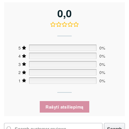
0,0
5
0%
4
0%
3
0%
2
0%
1
0%
Rašyti atsiliepimą
Search