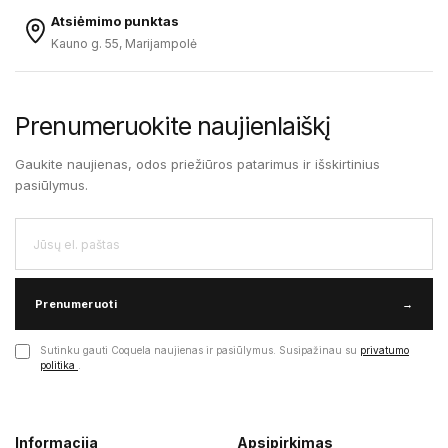
Atsiėmimo punktas
Kauno g. 55, Marijampolė
Prenumeruokite naujienlaiškį
Gaukite naujienas, odos priežiūros patarimus ir išskirtinius
pasiūlymus.
Prenumeruoti
→
Sutinku gauti Coquela naujienas ir pasiūlymus. Susipažinau su
privatumo
politika
.
Informacija
Apsipirkimas