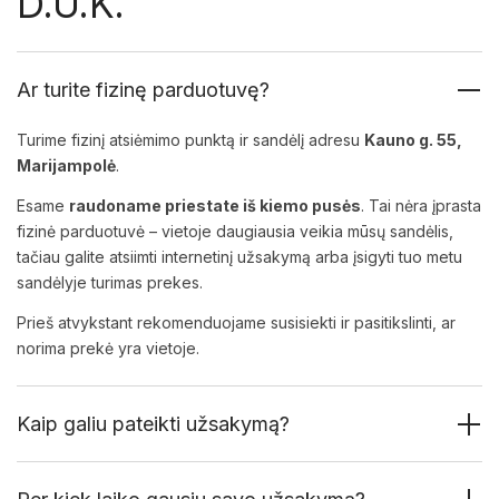
D.U.K.
Ar turite fizinę parduotuvę?
Turime fizinį atsiėmimo punktą ir sandėlį adresu
Kauno g. 55,
Marijampolė
.
Esame
raudoname priestate iš kiemo pusės
. Tai nėra įprasta
fizinė parduotuvė – vietoje daugiausia veikia mūsų sandėlis,
tačiau galite atsiimti internetinį užsakymą arba įsigyti tuo metu
sandėlyje turimas prekes.
Prieš atvykstant rekomenduojame susisiekti ir pasitikslinti, ar
norima prekė yra vietoje.
Kaip galiu pateikti užsakymą?