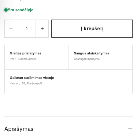
Yra sandėlyje
−
+
Į krepšelį
1
Greitas pristatymas
Saugus atsiskaitymas
Per 1–3 darbo dienas
Apsaugoti mokėjimai
Galimas atsiėmimas vietoje
Kauno g. 55, Marijampolė
−
Aprašymas