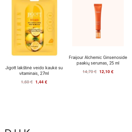
Fraijour Alchemic Ginsenoside
paakių serumas, 25 ml
Jigott lakštinė veido kaukė su
14,70
€
12,10
€
vitaminais, 27ml
1,60
€
1,44
€