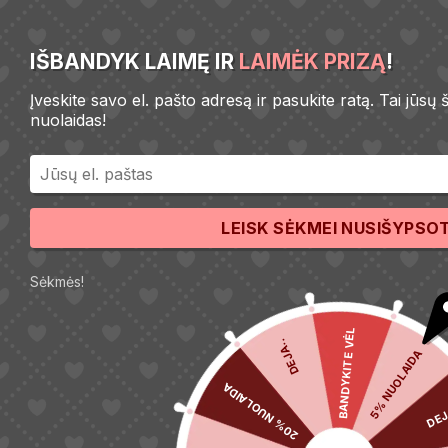
Dovanos apsiperkant
nuo 60 €
‹
›
IŠBANDYK LAIMĘ IR
LAIMĖK PRIZĄ
!
Įveskite savo el. pašto adresą ir pasukite ratą. Tai jūsų 
0
nuolaidas!
LEISK SĖKMEI NUSIŠYPSOT
Sėkmės!
BANDYKITE VĖL
DEJA..
5% NUOLAIDA
20% NUOLAIDA
DEJ