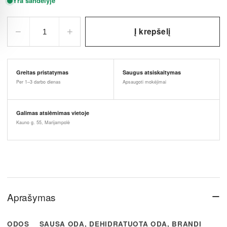
Yra sandėlyje
−
+
Į krepšelį
1
Greitas pristatymas
Saugus atsiskaitymas
Per 1–3 darbo dienas
Apsaugoti mokėjimai
Galimas atsiėmimas vietoje
Kauno g. 55, Marijampolė
−
Aprašymas
ODOS
SAUSA ODA, DEHIDRATUOTA ODA, BRANDI