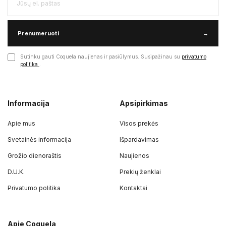
Prenumeruoti
→
Sutinku gauti Coquela naujienas ir pasiūlymus. Susipažinau su
privatumo
politika
.
Informacija
Apsipirkimas
Apie mus
Visos prekės
Svetainės informacija
Išpardavimas
Grožio dienoraštis
Naujienos
D.U.K.
Prekių ženklai
Privatumo politika
Kontaktai
Apie Coquela