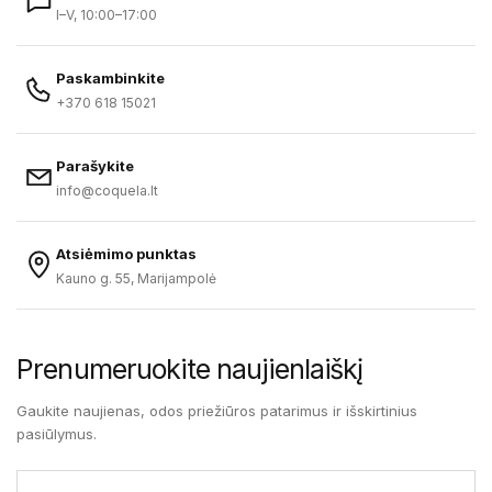
I–V, 10:00–17:00
Paskambinkite
+370 618 15021
Parašykite
info@coquela.lt
Atsiėmimo punktas
Kauno g. 55, Marijampolė
Prenumeruokite naujienlaiškį
Gaukite naujienas, odos priežiūros patarimus ir išskirtinius
pasiūlymus.