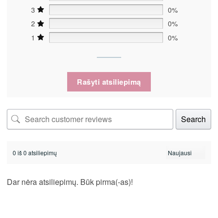
3
0%
2
0%
1
0%
Rašyti atsiliepimą
Search
0 iš 0 atsiliepimų
Dar nėra atsiliepimų. Būk pirma(-as)!