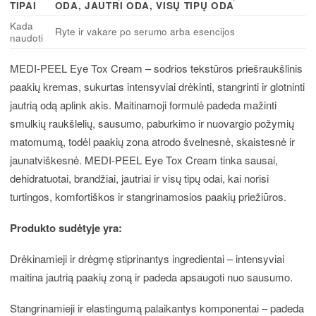
TIPAI
ODA, JAUTRI ODA, VISŲ TIPŲ ODA
Kada
Ryte ir vakare po serumo arba esencijos
naudoti
MEDI-PEEL Eye Tox Cream – sodrios tekstūros priešraukšlinis
paakių kremas, sukurtas intensyviai drėkinti, stangrinti ir glotninti
jautrią odą aplink akis. Maitinamoji formulė padeda mažinti
smulkių raukšlelių, sausumo, paburkimo ir nuovargio požymių
matomumą, todėl paakių zona atrodo švelnesnė, skaistesnė ir
jaunatviškesnė. MEDI-PEEL Eye Tox Cream tinka sausai,
dehidratuotai, brandžiai, jautriai ir visų tipų odai, kai norisi
turtingos, komfortiškos ir stangrinamosios paakių priežiūros.
Produkto sudėtyje yra:
Drėkinamieji ir drėgmę stiprinantys ingredientai – intensyviai
maitina jautrią paakių zoną ir padeda apsaugoti nuo sausumo.
Stangrinamieji ir elastingumą palaikantys komponentai – padeda