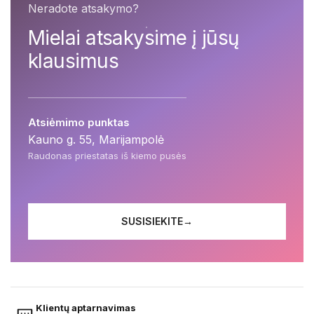
Neradote atsakymo?
Mielai atsakysime į jūsų
klausimus
Atsiėmimo punktas
Kauno g. 55, Marijampolė
Raudonas priestatas iš kiemo pusės
SUSISIEKITE
→
Klientų aptarnavimas