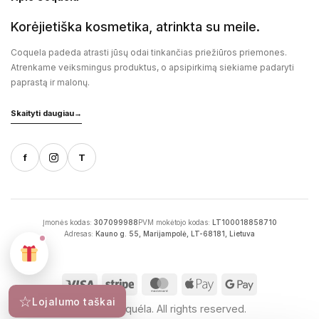
Korėjietiška kosmetika, atrinkta su meile.
Coquela padeda atrasti jūsų odai tinkančias priežiūros priemones.
Atrenkame veiksmingus produktus, o apsipirkimą siekiame padaryti
paprastą ir malonų.
Skaityti daugiau
→
f
T
Įmonės kodas:
307099988
PVM mokėtojo kodas:
LT100018858710
Adresas:
Kauno g. 55, Marijampolė, LT-68181, Lietuva
☆
Lojalumo taškai
2026 © Coquéla. All rights reserved.