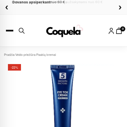
Dovanos apsiperkant
nuo 60 €
‹
›
0
Pradžia
/
Veido priežiūra
/
Paakių kremai
-22%