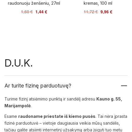
raudonuoju ženšeniu, 27ml
kremas, 100 ml
1,60
€
1,44
€
11,72
€
9,96
€
D.U.K.
Ar turite fizinę parduotuvę?
Turime fizinį atsiėmimo punktą ir sandėlį adresu
Kauno g. 55,
Marijampolė
.
Esame
raudoname priestate iš kiemo pusės
. Tai nėra įprasta
fizinė parduotuvė – vietoje daugiausia veikia mūsų sandėlis,
tačiau galite atsiimti internetinį užsakymą arba įsigyti tuo metu