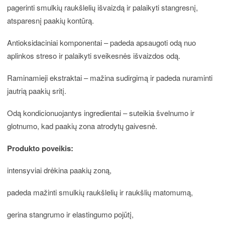
pagerinti smulkių raukšlelių išvaizdą ir palaikyti stangresnį,
atsparesnį paakių kontūrą.
Antioksidaciniai komponentai – padeda apsaugoti odą nuo
aplinkos streso ir palaikyti sveikesnės išvaizdos odą.
Raminamieji ekstraktai – mažina sudirgimą ir padeda nuraminti
jautrią paakių sritį.
Odą kondicionuojantys ingredientai – suteikia švelnumo ir
glotnumo, kad paakių zona atrodytų gaivesnė.
Produkto poveikis:
intensyviai drėkina paakių zoną,
padeda mažinti smulkių raukšlelių ir raukšlių matomumą,
gerina stangrumo ir elastingumo pojūtį,