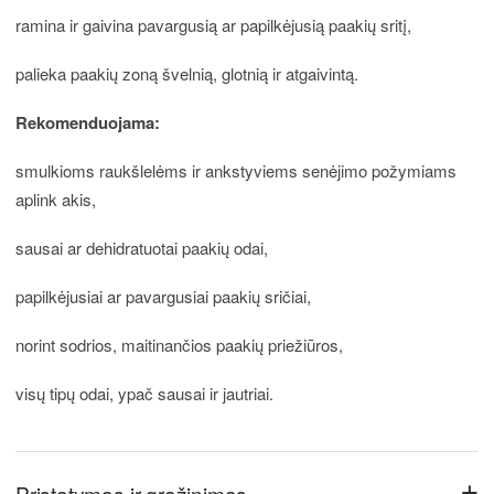
ramina ir gaivina pavargusią ar papilkėjusią paakių sritį,
palieka paakių zoną švelnią, glotnią ir atgaivintą.
Rekomenduojama:
smulkioms raukšlelėms ir ankstyviems senėjimo požymiams
aplink akis,
sausai ar dehidratuotai paakių odai,
papilkėjusiai ar pavargusiai paakių sričiai,
norint sodrios, maitinančios paakių priežiūros,
visų tipų odai, ypač sausai ir jautriai.
+
Pristatymas ir grąžinimas