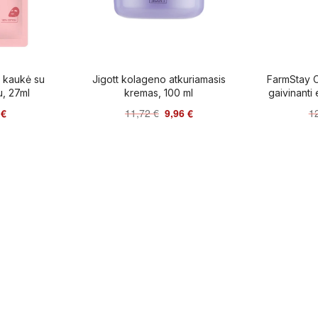
o kaukė su
Jigott kolageno atkuriamasis
FarmStay Ci
u, 27ml
kremas, 100 ml
gaivinanti 
4
€
11,72
€
9,96
€
1