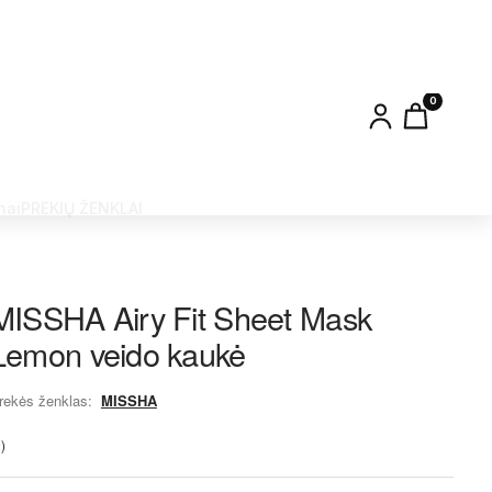
0
nai
PREKIŲ ŽENKLAI
MISSHA Airy Fit Sheet Mask
Lemon veido kaukė
rekės ženklas:
MISSHA
)