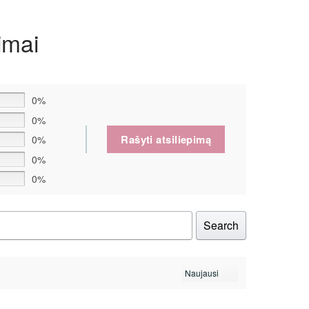
imai
0%
0%
Rašyti atsiliepimą
0%
0%
0%
Search