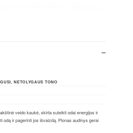
−
ARGUSI, NETOLYGAUS TONO
štinė veido kaukė, skirta suteikti odai energijos ir
i odą ir pagerinti jos išvaizdą. Plonas audinys gerai