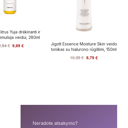
trus Yuja drėkinanti ir
emulsija veidui, 280ml
Jigott Essence Moisture Skin veido
2,84
€
9,89
€
tonikas su hialurono rūgštimi, 150ml
10,35
€
8,79
€
Neradote atsakymo?