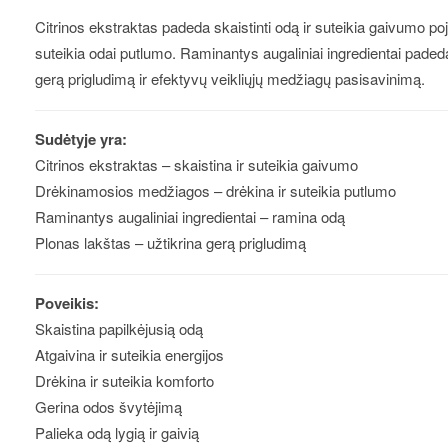
Citrinos ekstraktas padeda skaistinti odą ir suteikia gaivumo p
suteikia odai putlumo. Raminantys augaliniai ingredientai padeda 
gerą prigludimą ir efektyvų veikliųjų medžiagų pasisavinimą.
Sudėtyje yra:
Citrinos ekstraktas – skaistina ir suteikia gaivumo
Drėkinamosios medžiagos – drėkina ir suteikia putlumo
Raminantys augaliniai ingredientai – ramina odą
Plonas lakštas – užtikrina gerą prigludimą
Poveikis:
Skaistina papilkėjusią odą
Atgaivina ir suteikia energijos
Drėkina ir suteikia komforto
Gerina odos švytėjimą
Palieka odą lygią ir gaivią