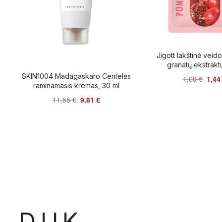
Jigott lakštinė veid
granatų ekstrakt
SKIN1004 Madagaskaro Centelės
1,60
€
1,4
raminamasis kremas, 30 ml
11,55
€
9,81
€
D.U.K.