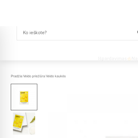
Išpardavimas
Na
Pradžia
/
Veido priežiūra
/
Veido kaukės