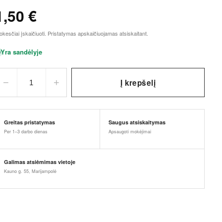
1,50
€
kesčiai įskaičiuoti. Pristatymas apskaičiuojamas atsiskaitant.
Yra sandėlyje
−
+
Į krepšelį
1
Greitas pristatymas
Saugus atsiskaitymas
Per 1–3 darbo dienas
Apsaugoti mokėjimai
Galimas atsiėmimas vietoje
Kauno g. 55, Marijampolė