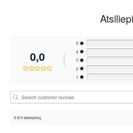
Atsiliep
5
0,0
4
3
2
1
0 iš 0 atsiliepimų