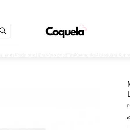
ujienos
Veido priežiūra
Kūno priežiūra
Kosmetika
Aksesuarai
Kupo
P
(0