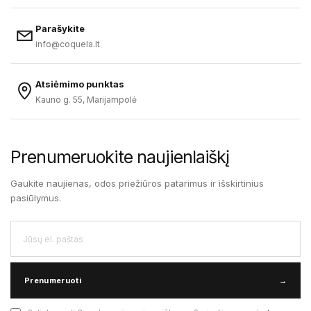
Parašykite
info@coquela.lt
Atsiėmimo punktas
Kauno g. 55, Marijampolė
Prenumeruokite naujienlaiškį
Gaukite naujienas, odos priežiūros patarimus ir išskirtinius
pasiūlymus.
Prenumeruoti
→