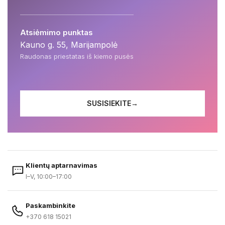
Atsiėmimo punktas
Kauno g. 55, Marijampolė
Raudonas priestatas iš kiemo pusės
SUSISIEKITE
→
Klientų aptarnavimas
I–V, 10:00–17:00
Paskambinkite
+370 618 15021