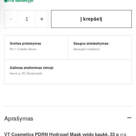
Yra sandėlyje
−
+
Į krepšelį
1
Greitas pristatymas
Saugus atsiskaitymas
Per 1–3 darbo dienas
Apsaugoti mokėjimai
Galimas atsiėmimas vietoje
Kauno g. 55, Marijampolė
−
Aprašymas
VT Cosmetics PDRN Hydrogel Mask veido kaukė, 33 g
yra