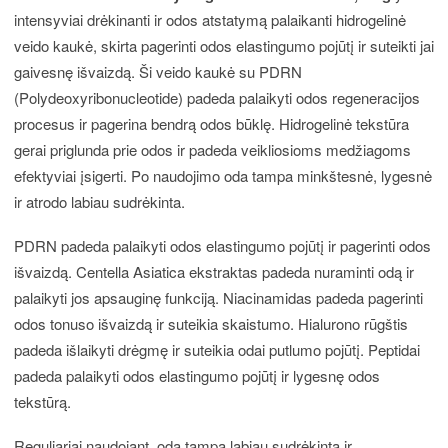
intensyviai drėkinanti ir odos atstatymą palaikanti hidrogelinė
veido kaukė, skirta pagerinti odos elastingumo pojūtį ir suteikti jai
gaivesnę išvaizdą. Ši veido kaukė su PDRN
(Polydeoxyribonucleotide) padeda palaikyti odos regeneracijos
procesus ir pagerina bendrą odos būklę. Hidrogelinė tekstūra
gerai priglunda prie odos ir padeda veikliosioms medžiagoms
efektyviai įsigerti. Po naudojimo oda tampa minkštesnė, lygesnė
ir atrodo labiau sudrėkinta.
PDRN padeda palaikyti odos elastingumo pojūtį ir pagerinti odos
išvaizdą. Centella Asiatica ekstraktas padeda nuraminti odą ir
palaikyti jos apsauginę funkciją. Niacinamidas padeda pagerinti
odos tonuso išvaizdą ir suteikia skaistumo. Hialurono rūgštis
padeda išlaikyti drėgmę ir suteikia odai putlumo pojūtį. Peptidai
padeda palaikyti odos elastingumo pojūtį ir lygesnę odos
tekstūrą.
Reguliariai naudojant, oda tampa labiau sudrėkinta ir