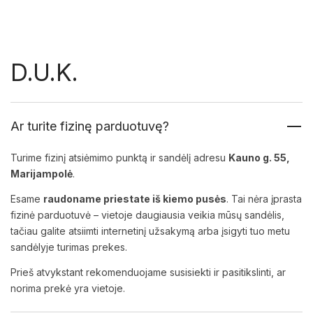
D.U.K.
Ar turite fizinę parduotuvę?
Turime fizinį atsiėmimo punktą ir sandėlį adresu
Kauno g. 55,
Marijampolė
.
Esame
raudoname priestate iš kiemo pusės
. Tai nėra įprasta
fizinė parduotuvė – vietoje daugiausia veikia mūsų sandėlis,
tačiau galite atsiimti internetinį užsakymą arba įsigyti tuo metu
sandėlyje turimas prekes.
Prieš atvykstant rekomenduojame susisiekti ir pasitikslinti, ar
norima prekė yra vietoje.