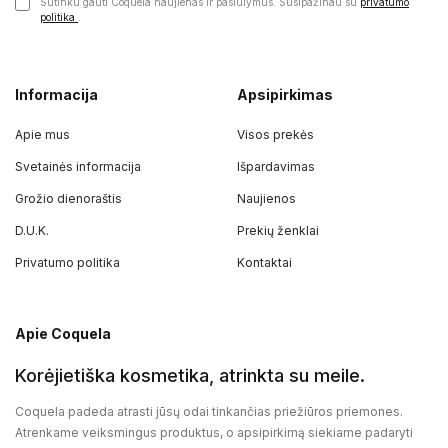
Sutinku gauti Coquela naujienas ir pasiūlymus. Susipažinau su
privatumo
politika
.
Informacija
Apsipirkimas
Apie mus
Visos prekės
Svetainės informacija
Išpardavimas
Grožio dienoraštis
Naujienos
D.U.K.
Prekių ženklai
Privatumo politika
Kontaktai
Apie Coquela
Korėjietiška kosmetika, atrinkta su meile.
Coquela padeda atrasti jūsų odai tinkančias priežiūros priemones.
Atrenkame veiksmingus produktus, o apsipirkimą siekiame padaryti