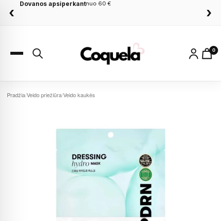
Dovanos apsiperkant
nuo 60 €
‹
›
0
Pradžia
/
Veido priežiūra
/
Veido kaukės