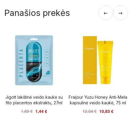
Panašios prekės
←
→
Jigott lakštinė veido kaukė su
Fraijour Yuzu Honey Anti-Mela
fito placentos ekstraktu, 27ml
kapsulinė veido kaukė, 75 ml
1,60
€
1,44
€
12,04
€
10,83
€