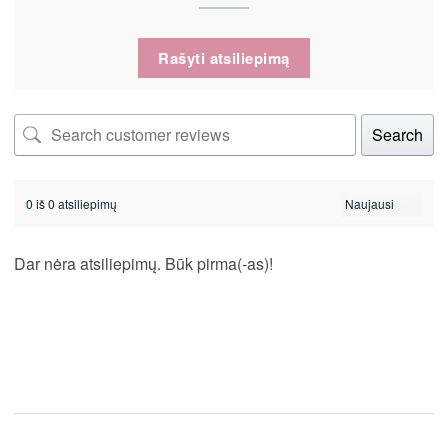
Rašyti atsiliepimą
Search
0 iš 0 atsiliepimų
Dar nėra atsiliepimų. Būk pirma(-as)!