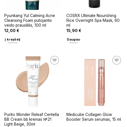
Pyunkang Yul Calming Acne
COSRX Ultimate Nourishing
Cleansing Foam putojantis
Rice Overnight Spa Mask, 60
veido prausiklis, 100 ml
ml
12,00
€
15,90
€
Į krepšelį
Daugiau
Purito Wonder Releaf Centella
Medicube Collagen Glow
BB Cream bb kremas №21
Booster Serum serumas, 15 ml
Light Beige, 30ml