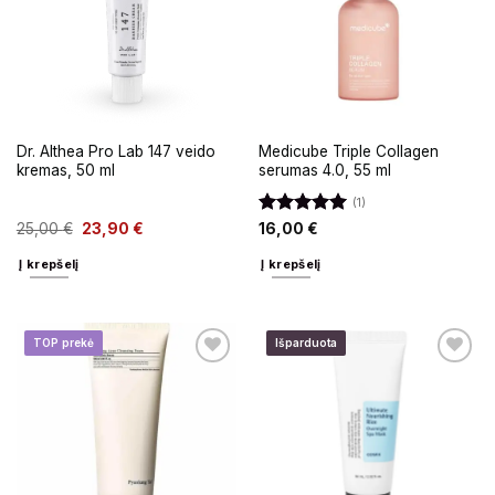
Dr. Althea Pro Lab 147 veido
Medicube Triple Collagen
kremas, 50 ml
serumas 4.0, 55 ml
(1)
Įvertinimas:
25,00
€
23,90
€
16,00
€
5
iš 5
Į krepšelį
Į krepšelį
TOP prekė
Išparduota