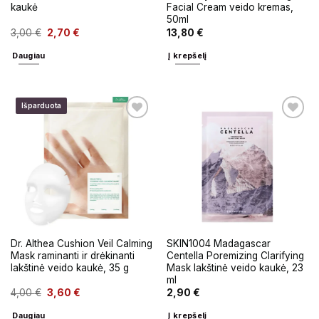
kaukė
Facial Cream veido kremas,
50ml
3,00
€
2,70
€
13,80
€
Daugiau
Į krepšelį
Išparduota
Dr. Althea Cushion Veil Calming
SKIN1004 Madagascar
Mask raminanti ir drėkinanti
Centella Poremizing Clarifying
lakštinė veido kaukė, 35 g
Mask lakštinė veido kaukė, 23
ml
4,00
€
3,60
€
2,90
€
Daugiau
Į krepšelį