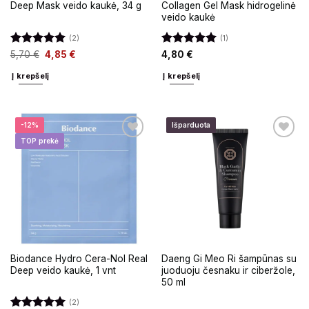
Deep Mask veido kaukė, 34 g
Collagen Gel Mask hidrogelinė
veido kaukė
(2)
(1)
Įvertinimas:
Įvertinimas:
5,70
€
4,85
€
4,80
€
5
iš 5
5
iš 5
Į krepšelį
Į krepšelį
-12%
Išparduota
TOP prekė
Biodance Hydro Cera-Nol Real
Daeng Gi Meo Ri šampūnas su
Deep veido kaukė, 1 vnt
juoduoju česnaku ir ciberžole,
50 ml
(2)