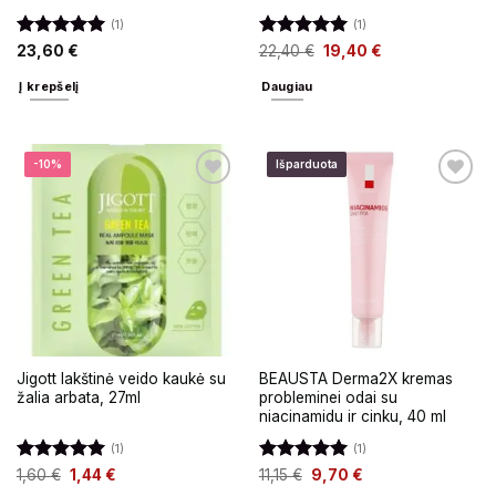
(1)
(1)
Įvertinimas:
Įvertinimas:
23,60
€
22,40
€
19,40
€
5
iš 5
5
iš 5
Į krepšelį
Daugiau
-10%
Išparduota
Jigott lakštinė veido kaukė su
BEAUSTA Derma2X kremas
žalia arbata, 27ml
probleminei odai su
niacinamidu ir cinku, 40 ml
(1)
(1)
Įvertinimas:
Įvertinimas:
1,60
€
1,44
€
11,15
€
9,70
€
5
iš 5
5
iš 5