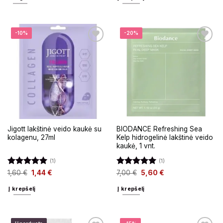
-10%
-20%
Jigott lakštinė veido kaukė su
BIODANCE Refreshing Sea
kolagenu, 27ml
Kelp hidrogelinė lakštinė veido
kaukė, 1 vnt.
(1)
(1)
Įvertinimas:
Įvertinimas:
1,60
€
1,44
€
7,00
€
5,60
€
5
iš 5
5
iš 5
Į krepšelį
Į krepšelį