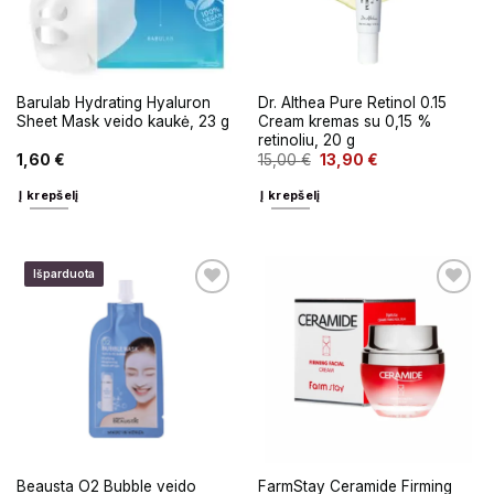
Barulab Hydrating Hyaluron
Dr. Althea Pure Retinol 0.15
Sheet Mask veido kaukė, 23 g
Cream kremas su 0,15 %
retinoliu, 20 g
1,60
€
15,00
€
13,90
€
Į krepšelį
Į krepšelį
Išparduota
Beausta O2 Bubble veido
FarmStay Ceramide Firming