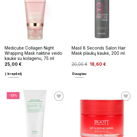
Medicube Collagen Night
Masil 8 Seconds Salon Hair
Wrapping Mask naktinė veido
Mask plaukų kaukė, 200 ml
kaukė su kolagenu, 75 ml
25,00
€
20,00
€
18,60
€
Į krepšelį
Daugiau
-13%