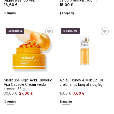
pagalvėlės, 60 vnt.
veido prausiklis, 100 ml
16,60
€
15,00
€
Daugiau
Į krepšelį
Išparduota
Išparduota
Medicube Kojic Acid Turmeric
A’pieu Honey & Milk Lip Oil
Vita Capsule Cream veido
drėkinantis lūpų aliejus, 5g
kremas, 53 g
30,00
€
27,00
€
11,00
€
7,60
€
Daugiau
Daugiau