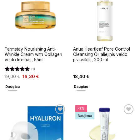
Farmstay Nourishing Anti-
Anua Heartleaf Pore Control
Wrinkle Cream with Collagen
Cleansing Oil aliejinis veido
veido kremas, 55ml
prausiklis, 200 ml
(1)
Įvertinimas:
19,00
€
16,30
€
18,40
€
5
iš 5
Daugiau
Daugiau
-7%
Naujiena