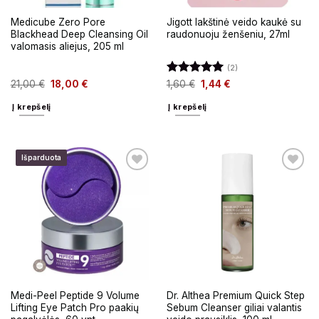
Medicube Zero Pore
Jigott lakštinė veido kaukė su
Blackhead Deep Cleansing Oil
raudonuoju ženšeniu, 27ml
valomasis aliejus, 205 ml
(2)
Įvertinimas:
21,00
€
18,00
€
1,60
€
1,44
€
5
iš 5
Į krepšelį
Į krepšelį
Išparduota
Medi-Peel Peptide 9 Volume
Dr. Althea Premium Quick Step
Lifting Eye Patch Pro paakių
Sebum Cleanser giliai valantis