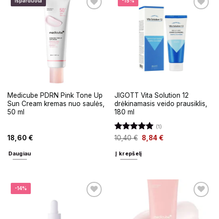
Išparduota
-15%
Medicube PDRN Pink Tone Up
JIGOTT Vita Solution 12
Sun Cream kremas nuo saulės,
drėkinamasis veido prausiklis,
50 ml
180 ml
(1)
Įvertinimas:
18,60
€
10,40
€
8,84
€
5
iš 5
Daugiau
Į krepšelį
-14%