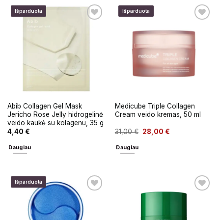
Išparduota
Išparduota
Abib Collagen Gel Mask
Medicube Triple Collagen
Jericho Rose Jelly hidrogelinė
Cream veido kremas, 50 ml
veido kaukė su kolagenu, 35 g
4,40
€
31,00
€
28,00
€
Daugiau
Daugiau
Išparduota