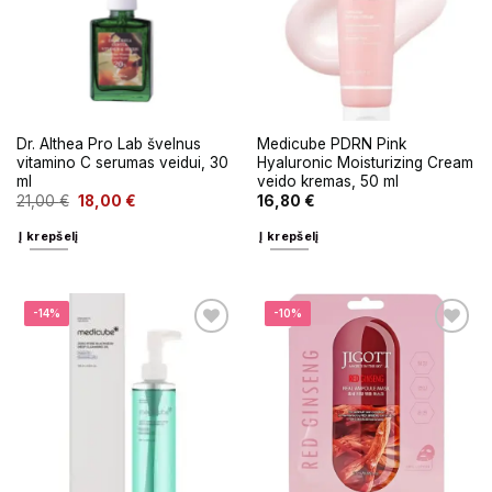
Dr. Althea Pro Lab švelnus
Medicube PDRN Pink
vitamino C serumas veidui, 30
Hyaluronic Moisturizing Cream
ml
veido kremas, 50 ml
21,00
€
18,00
€
16,80
€
Į krepšelį
Į krepšelį
-14%
-10%