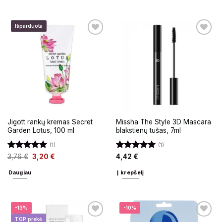
Išparduota
Jigott rankų kremas Secret
Missha The Style 3D Mascara
Garden Lotus, 100 ml
blakstienų tušas, 7ml
(1)
(1)
Įvertinimas:
Įvertinimas:
3,76
€
3,20
€
4,42
€
5
iš 5
5
iš 5
Daugiau
Į krepšelį
-13%
-10%
TOP prekė