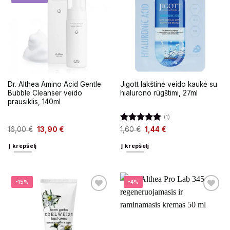
Dr. Althea Amino Acid Gentle
Jigott lakštinė veido kaukė su
Bubble Cleanser veido
hialurono rūgštimi, 27ml
prausiklis, 140ml
(1)
Įvertinimas:
16,00
€
13,90
€
1,60
€
1,44
€
5
iš 5
Į krepšelį
Į krepšelį
-15%
-4%