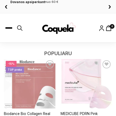
Dovanos apsiperkant
nuo 60 €
‹
›
0
POPULIARU
-15%
TOP prekė
Biodance Bio Collagen Real
MEDICUBE PDRN Pink