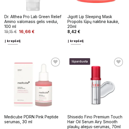
Dr. Althea Pro Lab Green Relief
Jigott Lip Sleeping Mask
Amino valomasis gelis veidui,
Propolis lūpų naktinė kaukė,
100 ml
20ml
19,15
€
16,66
€
8,42
€
Į krepšelį
Į krepšelį
Išparduota
Medicube PDRN Pink Peptide
Shiseido Fino Premium Touch
serumas, 30 ml
Hair Oil Serum Airy Smooth
plaukų aliejus-serumas, 70ml