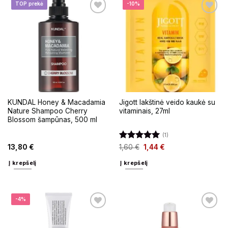
TOP prekė
-10%
KUNDAL Honey & Macadamia
Jigott lakštinė veido kaukė su
Nature Shampoo Cherry
vitaminais, 27ml
Blossom šampūnas, 500 ml
(1)
Įvertinimas:
13,80
€
1,60
€
1,44
€
5
iš 5
Į krepšelį
Į krepšelį
-4%