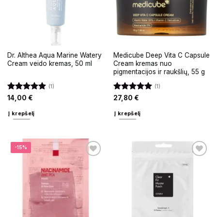
Dr. Althea Aqua Marine Watery
Medicube Deep Vita C Capsule
Cream veido kremas, 50 ml
Cream kremas nuo
pigmentacijos ir raukšlių, 55 g
(1)
(1)
Įvertinimas:
Įvertinimas:
14,00
€
27,80
€
5
iš 5
5
iš 5
Į krepšelį
Į krepšelį
-15%