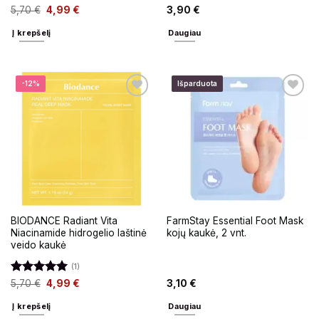
Įvertinimas:
5,70
€
4,99
€
3,90
€
5
iš 5
Į krepšelį
Daugiau
-12%
Išparduota
BIODANCE Radiant Vita
FarmStay Essential Foot Mask
Niacinamide hidrogelio laštinė
kojų kaukė, 2 vnt.
veido kaukė
(1)
Įvertinimas:
5,70
€
4,99
€
3,10
€
5
iš 5
Į krepšelį
Daugiau