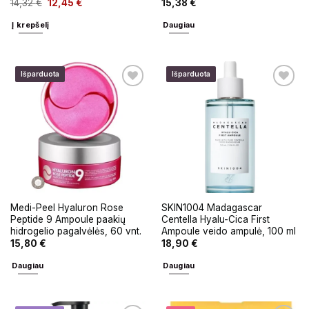
14,32
€
12,45
€
15,38
€
Į krepšelį
Daugiau
Išparduota
Išparduota
Medi-Peel Hyaluron Rose
SKIN1004 Madagascar
Peptide 9 Ampoule paakių
Centella Hyalu-Cica First
hidrogelio pagalvėlės, 60 vnt.
Ampoule veido ampulė, 100 ml
15,80
€
18,90
€
Daugiau
Daugiau