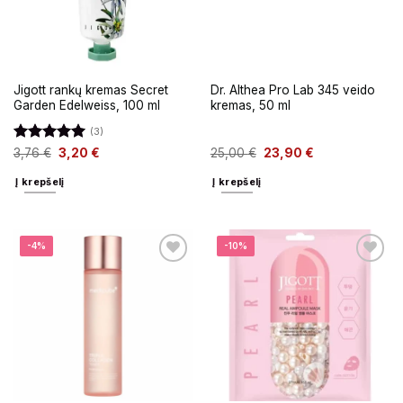
Jigott rankų kremas Secret
Dr. Althea Pro Lab 345 veido
Garden Edelweiss, 100 ml
kremas, 50 ml
(3)
Įvertinimas:
3,76
€
3,20
€
25,00
€
23,90
€
5
iš 5
Į krepšelį
Į krepšelį
-4%
-10%