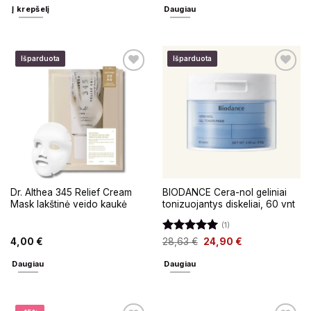
Į krepšelį
Daugiau
Išparduota
Išparduota
Dr. Althea 345 Relief Cream
BIODANCE Cera-nol geliniai
Mask lakštinė veido kaukė
tonizuojantys diskeliai, 60 vnt
(1)
Įvertinimas:
4,00
€
28,63
€
24,90
€
5
iš 5
Daugiau
Daugiau