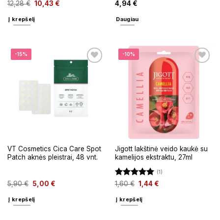
Įvertinimas:
12,28
€
10,43
€
4,94
€
5
iš 5
Į krepšelį
Daugiau
-15%
-10%
VT Cosmetics Cica Care Spot
Jigott lakštinė veido kaukė su
Patch aknės pleistrai, 48 vnt.
kamelijos ekstraktu, 27ml
(1)
Įvertinimas:
5,90
€
5,00
€
1,60
€
1,44
€
5
iš 5
Į krepšelį
Į krepšelį