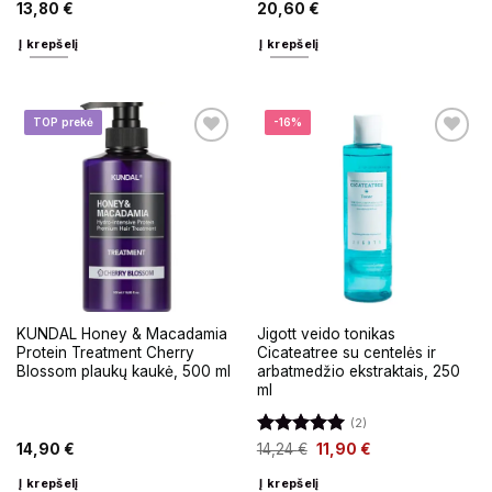
13,80
€
20,60
€
Į krepšelį
Į krepšelį
TOP prekė
-16%
KUNDAL Honey & Macadamia
Jigott veido tonikas
Protein Treatment Cherry
Cicateatree su centelės ir
Blossom plaukų kaukė, 500 ml
arbatmedžio ekstraktais, 250
ml
(2)
Įvertinimas:
14,90
€
14,24
€
11,90
€
5
iš 5
Į krepšelį
Į krepšelį