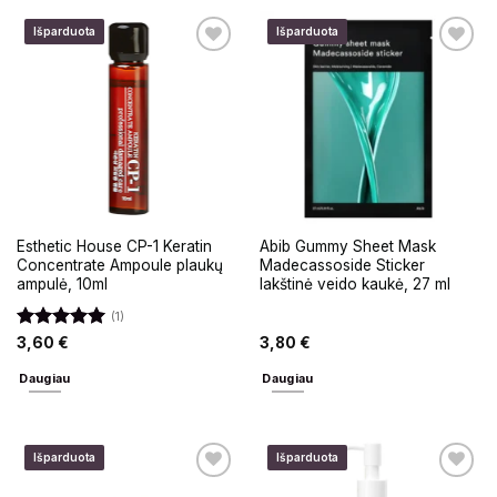
Išparduota
Išparduota
Esthetic House CP-1 Keratin
Abib Gummy Sheet Mask
Concentrate Ampoule plaukų
Madecassoside Sticker
ampulė, 10ml
lakštinė veido kaukė, 27 ml
(1)
Įvertinimas:
3,60
€
3,80
€
5
iš 5
Daugiau
Daugiau
Išparduota
Išparduota