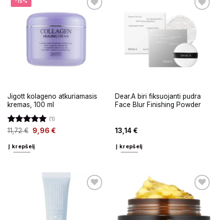
-15%
Jigott kolageno atkuriamasis
Dear.A biri fiksuojanti pudra
kremas, 100 ml
Face Blur Finishing Powder
(1)
Įvertinimas:
11,72
€
9,96
€
13,14
€
5
iš 5
Į krepšelį
Į krepšelį