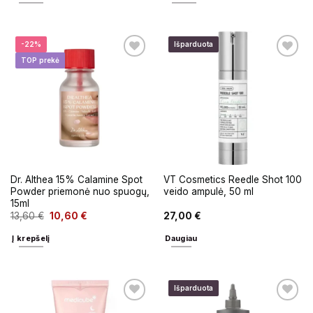
-22%
Išparduota
TOP prekė
Dr. Althea 15% Calamine Spot
VT Cosmetics Reedle Shot 100
Powder priemonė nuo spuogų,
veido ampulė, 50 ml
15ml
13,60
€
10,60
€
27,00
€
Į krepšelį
Daugiau
Išparduota