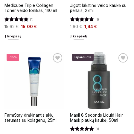
Medicube Triple Collagen
Jigott lakštinė veido kaukė su
Toner veido tonikas, 140 ml
perlais, 27ml
(1)
(1)
Įvertinimas:
Įvertinimas:
15,62
€
15,00
€
1,60
€
1,44
€
5
iš 5
5
iš 5
Į krepšelį
Į krepšelį
-15%
Išparduota
FarmStay drėkinantis akių
Masil 8 Seconds Liquid Hair
serumas su kolagenu, 25ml
Mask plaukų kaukė, 50ml
(1)