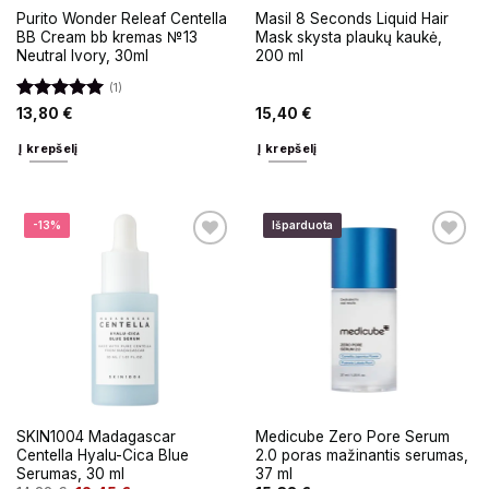
Purito Wonder Releaf Centella
Masil 8 Seconds Liquid Hair
BB Cream bb kremas №13
Mask skysta plaukų kaukė,
Neutral Ivory, 30ml
200 ml
(1)
Įvertinimas:
13,80
€
15,40
€
5
iš 5
Į krepšelį
Į krepšelį
-13%
Išparduota
SKIN1004 Madagascar
Medicube Zero Pore Serum
Centella Hyalu-Cica Blue
2.0 poras mažinantis serumas,
Serumas, 30 ml
37 ml